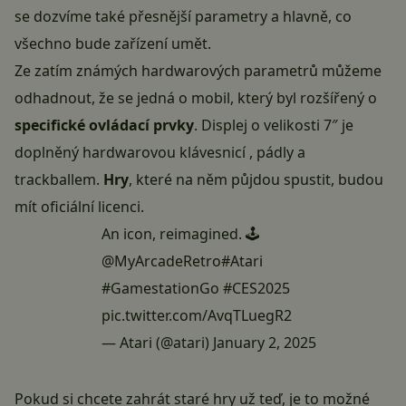
se dozvíme také přesnější parametry a hlavně, co
všechno bude zařízení umět.
Ze zatím známých hardwarových parametrů můžeme
odhadnout, že se jedná o mobil, který byl rozšířený o
specifické ovládací prvky
. Displej o velikosti 7″ je
doplněný hardwarovou klávesnicí , pádly a
trackballem.
Hry
, které na něm půjdou spustit, budou
mít oficiální licenci.
An icon, reimagined. 🕹️
@MyArcadeRetro
#Atari
#GamestationGo
#CES2025
pic.twitter.com/AvqTLuegR2
— Atari (@atari)
January 2, 2025
Pokud si chcete zahrát staré hry už teď, je to možné