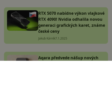
RTX 5070 nabídne výkon vlajkové
RTX 4090! Nvidia odhalila novou
generaci grafických karet, známe
české ceny
Jakub Kárník
7.1.2025
Aqara předvede nášup nových
produktů! Těšit se můžeme třeba
na nový Hub M100
Adam Kurfürst
4.1.2025