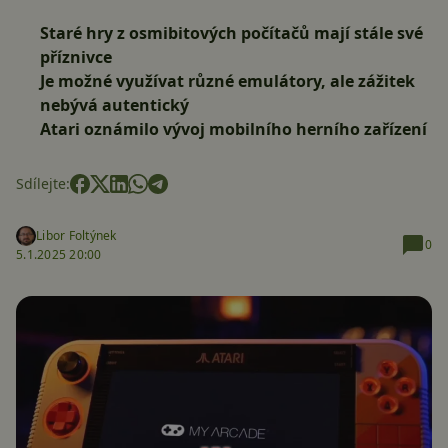
Staré hry z osmibitových počítačů mají stále své
příznivce
Je možné využívat různé emulátory, ale zážitek
nebývá autentický
Atari oznámilo vývoj mobilního herního zařízení
Sdílejte:
Libor Foltýnek
0
5.1.2025 20:00