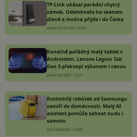
TP-Link ukázal parádní chytrý
zámek. Odemknete ho skenem
dlaně a možná přijde i do Česka
Adam Kurfürst
8.1.2025
Konečně pořádný malý tablet s
Androidem. Lenovo Legion Tab
Gen 3 překvapí výkonem i cenou
Jakub Kárník
8.1.2025
Roztomilý robůtek od Samsungu
zamíří do domácností. Malý AI
asistent pomůže zahnat nudu i
samotu
Jana Skálová
9.1.2025