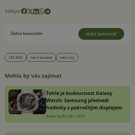
Sdílejte:
Žádné komentáře
Vložit komentář
CES 2025
herní konzole
retro hry
Mohlo by vás zajímat
Tohle je budoucnost Galaxy
Watch: Samsung předvedl
hodinky s pokročilým displejem
Adam Kurfürst
8.1.2025