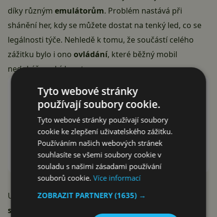
díky různým
emulátorům
. Problém nastává při
shánění her, kdy se můžete dostat na tenký led, co se
legálnosti týče. Nehledě k tomu, že součástí celého
zážitku bylo i ono
ovládání
, které běžný mobil
nedokáže nabídnout.
Tyto webové stránky
Emu2600 XL
používají soubory cookie.
Pentawire
Tyto webové stránky používají soubory
cookie ke zlepšení uživatelského zážitku.
Používáním našich webových stránek
Instalovat (Free)
souhlasíte se všemi soubory cookie v
Google Play
souladu s našimi zásadami používání
souborů cookie.
Více informací
ZOBRAZIT PARTNERY
(1635) →
Uvidíme, jakou nasadí výrobce
cenu
a jaký bude
seznam podporovaných her
. Své kupce by si takové