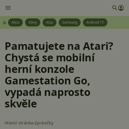
Akce
Slevy
Alza
Samsung
Android 17
Pamatujete na Atari?
Chystá se mobilní
herní konzole
Gamestation Go,
vypadá naprosto
skvěle
Hlavní stránka
Zprávičky