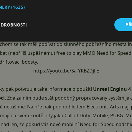
TNERY
(1635) →
Speed na prvním videu
vna neoplývá, nicméně i tak z něj lze usuzovat, že minimáln
ODROBNOSTI
PŘ
t skvěle
. Na videu můžeme vidět trojici aut – McLaren F1,
středí. To by mělo vycházet ze zatím posledního „velkého“
bychom se tak měli podívat do slunného pobřežního města i
obat (nepříliš úspěšnému) free to play MMO Need for Spee
driftovací boosty.
https://youtu.be/Sa-YRBZDjFE
nky pak potvrzuje také informace o použití
Unreal Enginu 4
oci
. Zda za ním bude stát podobný propracovaný systém jak
ě netušíme. Na hře pak pod dohledem
Electronic Arts
mají 
i mají na svém kontě hity jako Call of Duty: Mobile, PUBG: M
 snad jen, že pokud vás nové mobilní Need for Speed nadch