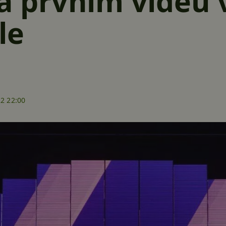
na prvním videu
le
22 22:00