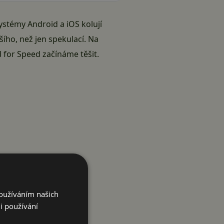
ystémy Android a iOS kolují
ího, než jen spekulací. Na
 for Speed začínáme těšit.
Používáním našich
i používání