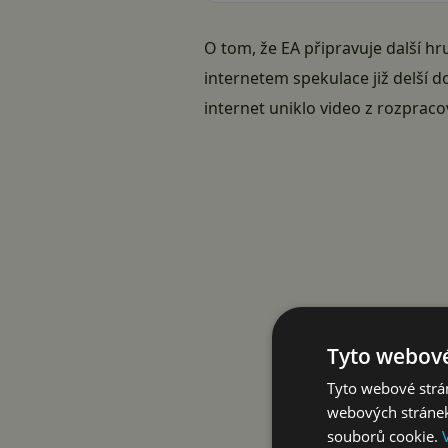
O tom, že EA připravuje další h
internetem spekulace již delší 
internet uniklo video z rozprac
Tyto webové
Tyto webové strán
webových stránek
souborů cookie.