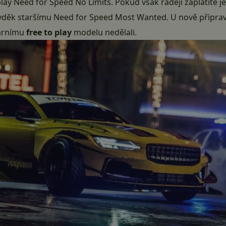
o play Need for Speed No Limits. Pokud však raději zaplatít
a vděk staršímu Need for Speed Most Wanted. U nově připra
lárnímu
free to play
modelu nedělali.