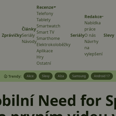
Recenze
Telefony
Redakce
Tablety
Nabídka
Smartwatch
Články
práce
Smart TV
Zprávičky
Seriály
Seriály
O nás
Slevy
Smarthome
Návody
Návrhy
Elektrokoloběžky
na
Aplikace
vylepšení
Hry
Ostatní
Trendy:
Akce
Slevy
Alza
Samsung
Android 17
ilní Need for S