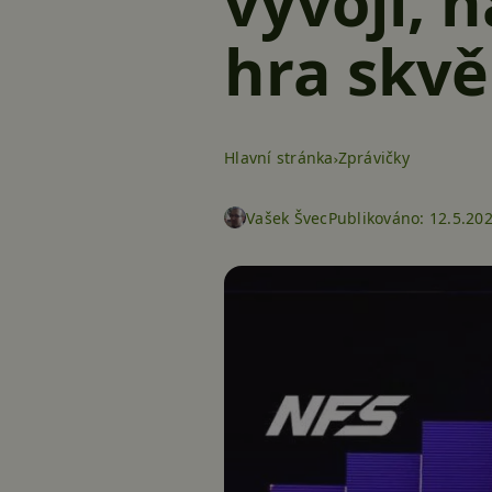
vývoji, 
hra skvě
Hlavní stránka
Zprávičky
Vašek Švec
Publikováno:
12.5.20