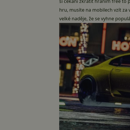
si čekání zkrátit hraním free t
hru, musíte na mobilech vzít z
velké naděje, že se vyhne popu