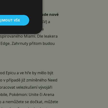
ě
po grafické stránce bude nové
IJMOUT VŠE
 Lamborghini Aventador SVJ a
 Need for Speed pro PC a
nspirovaného Miami. Dle leakera
d Edge. Zahrnuty přitom budou
od Epicu a ve hře by mělo být
o v případě již zmíněného Need
pracovat velezkušení vývojáři
obile, Pokémon: Unite či Arena
lo a nemůžete se dočkat, můžete