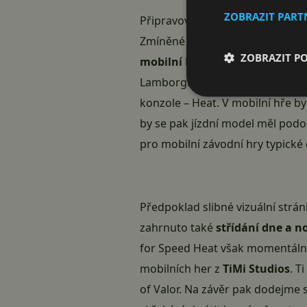
ZOBRAZIT PAR
Připravované mobilní Need for 
Zmíněné video sice kvalitou zro
ZOBRAZIT P
mobilní Need for Speed vypada
Lamborghini Gallardo a také pro
konzole – Heat. V mobilní hře 
by se pak jízdní model měl pod
pro mobilní závodní hry typické 
Předpoklad slibné vizuální strá
zahrnuto také
střídání dne a n
for Speed Heat však momentáln
mobilních her z
TiMi Studios
. T
of Valor. Na závěr pak dodejme