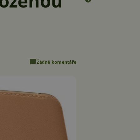
koženou
Žádné komentáře