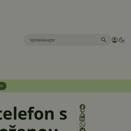
mí
elefon s