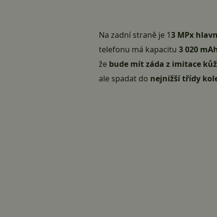
Na zadní straně je 1
3 MPx hlavn
telefonu má kapacitu
3 020 mA
že
bude mít záda z imitace ků
ale spadat do
nejnižší třídy kol