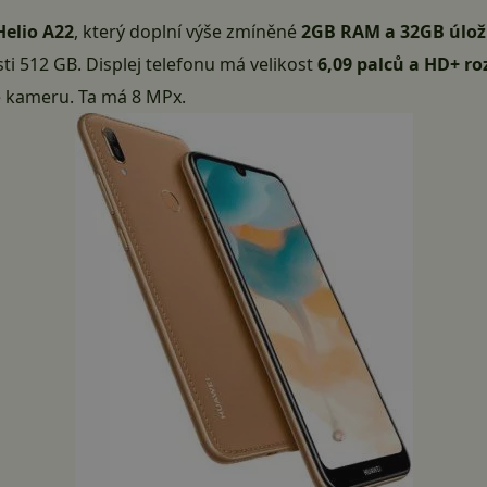
Helio A22
, který doplní výše zmíněné
2GB RAM a 32GB úlož
osti 512 GB. Displej telefonu má velikost
6,09 palců a HD+ ro
e kameru. Ta má 8 MPx.