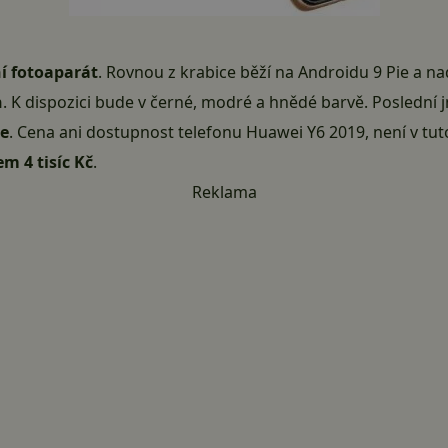
í fotoaparát
. Rovnou z krabice běží na
Androidu 9 Pie
a na
h
. K dispozici bude v černé, modré a hnědé barvě. Poslední j
že
. Cena ani dostupnost telefonu Huawei Y6 2019, není v tut
em 4 tisíc Kč
.
Reklama