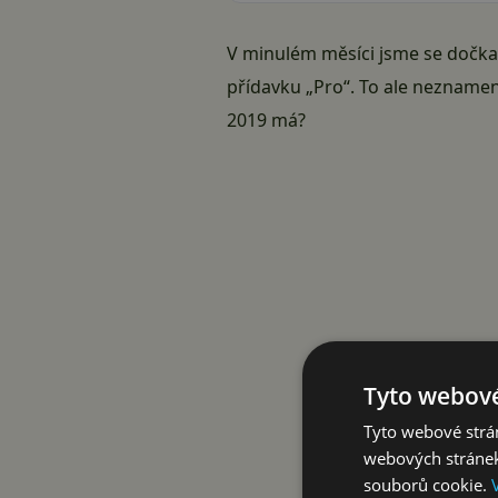
V minulém měsíci jsme se dočka
přídavku „Pro“. To ale neznamen
2019 má?
Tyto webové
Tyto webové strán
webových stránek
souborů cookie.