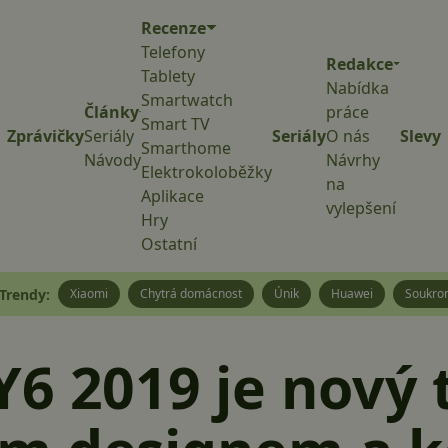
Recenze
Telefony
Redakce
Tablety
Nabídka
Smartwatch
Články
práce
Smart TV
Zprávičky
Seriály
Seriály
O nás
Slevy
Smarthome
Návody
Návrhy
Elektrokoloběžky
na
Aplikace
vylepšení
Hry
Ostatní
Trendy:
Xiaomi
Chytrá domácnost
Únik
Huawei
Soukro
6 2019 je nový t