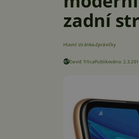
moderní
zadní st
Hlavní stránka
Zprávičky
David Trlica
Publikováno:
2.3.201