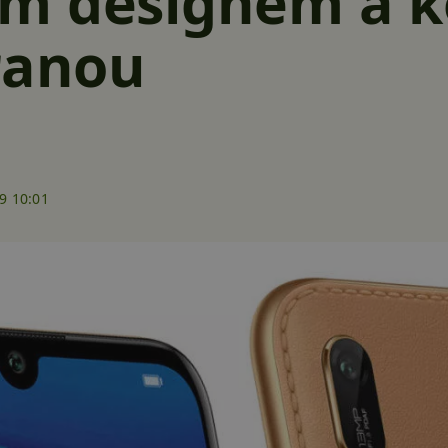
m designem a 
ranou
9 10:01