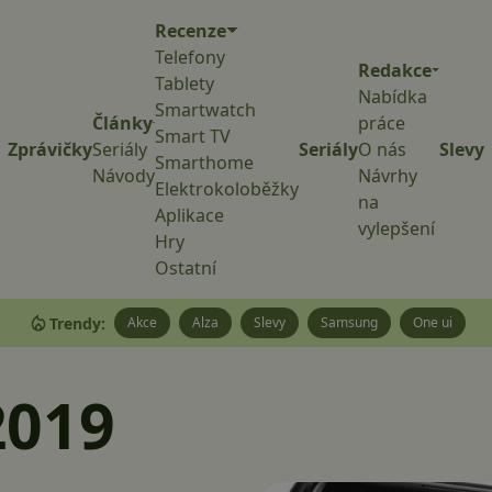
Recenze
Telefony
Redakce
Tablety
Nabídka
Smartwatch
Články
práce
Smart TV
Zprávičky
Seriály
Seriály
O nás
Slevy
Smarthome
Návody
Návrhy
Elektrokoloběžky
na
Aplikace
vylepšení
Hry
Ostatní
Trendy:
Akce
Alza
Slevy
Samsung
One ui
2019