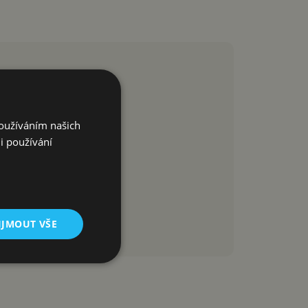
Používáním našich
i používání
IJMOUT VŠE