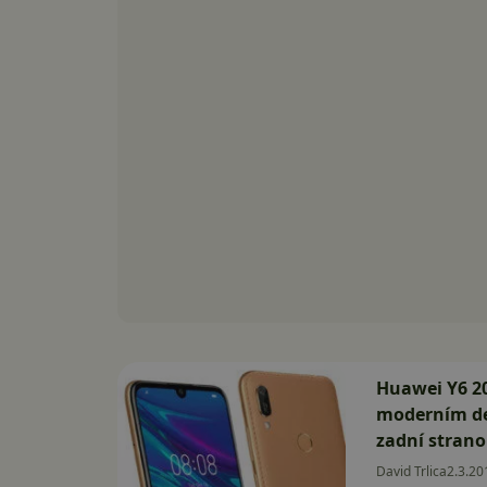
Huawei Y6 20
moderním d
zadní stran
David Trlica
2.3.20