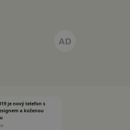
19 je nový telefon s
esignem a koženou
ou
19