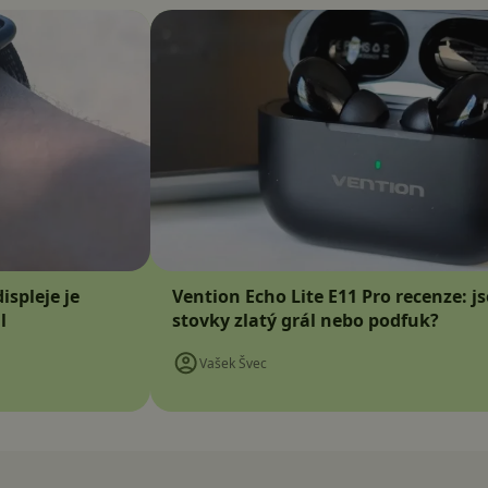
ispleje je
Vention Echo Lite E11 Pro recenze: j
l
stovky zlatý grál nebo podfuk?
Vašek Švec