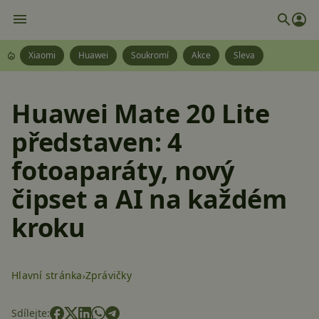
Xiaomi
Huawei
Soukromí
Akce
Sleva
Huawei Mate 20 Lite
představen: 4
fotoaparáty, nový
čipset a AI na každém
kroku
Hlavní stránka
Zprávičky
Sdílejte: