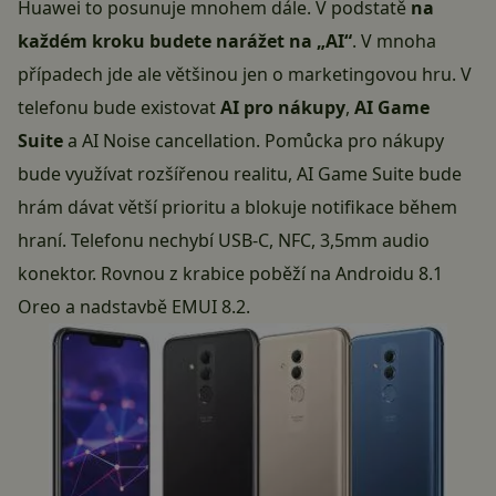
Huawei to posunuje mnohem dále. V podstatě
na
každém kroku budete narážet na „AI“
. V mnoha
případech jde ale většinou jen o marketingovou hru. V
telefonu bude existovat
AI pro nákupy
,
AI Game
Suite
a AI Noise cancellation. Pomůcka pro nákupy
bude využívat rozšířenou realitu, AI Game Suite bude
hrám dávat větší prioritu a blokuje notifikace během
hraní. Telefonu nechybí
USB-C
,
NFC
, 3,5mm audio
konektor. Rovnou z krabice poběží na
Androidu 8.1
Oreo
a nadstavbě EMUI 8.2.