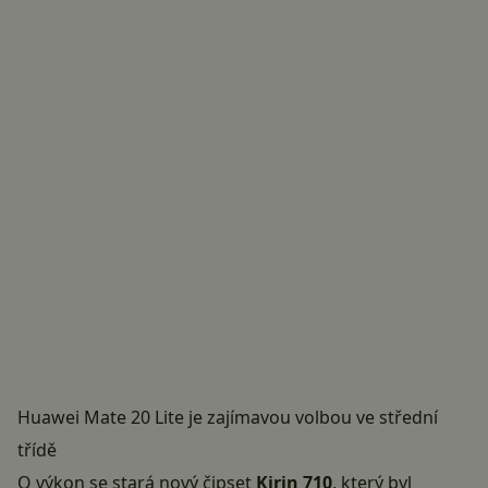
Huawei Mate 20 Lite je zajímavou volbou ve střední
třídě
O výkon se stará nový čipset
Kirin 710
, který byl