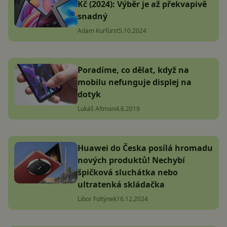
Kč (2024): Výběr je až překvapivě
snadný
Adam Kurfürst
5.10.2024
Poradíme, co dělat, když na
mobilu nefunguje displej na
dotyk
Lukáš Altman
4.6.2019
Huawei do Česka posílá hromadu
nových produktů! Nechybí
špičková sluchátka nebo
ultratenká skládačka
Libor Foltýnek
16.12.2024