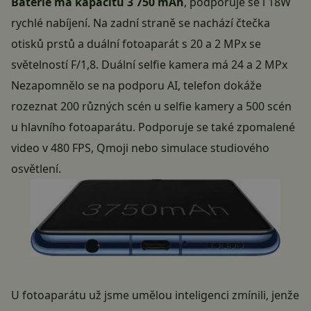
Baterie má kapacitu 3 750 mAh
, podporuje se i 18W
rychlé nabíjení. Na zadní straně se nachází čtečka
otisků prstů a
duální fotoaparát
s 20 a 2 MPx se
světelností F/1,8. Duální selfie kamera má 24 a 2 MPx
Nezapomnělo se na podporu AI, telefon dokáže
rozeznat 200 různých scén u selfie kamery a 500 scén
u hlavního fotoaparátu. Podporuje se také zpomalené
video v 480 FPS, Qmoji nebo simulace studiového
osvětlení.
U fotoaparátu už jsme umělou inteligenci zmínili, jenže