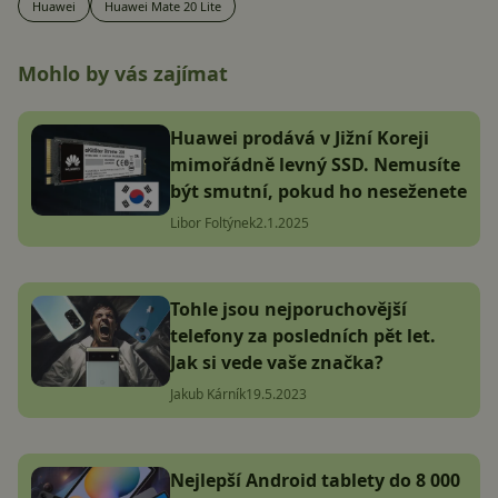
Huawei
Huawei Mate 20 Lite
Mohlo by vás zajímat
Huawei prodává v Jižní Koreji
mimořádně levný SSD. Nemusíte
být smutní, pokud ho neseženete
Libor Foltýnek
2.1.2025
Tohle jsou nejporuchovější
telefony za posledních pět let.
Jak si vede vaše značka?
Jakub Kárník
19.5.2023
Nejlepší Android tablety do 8 000