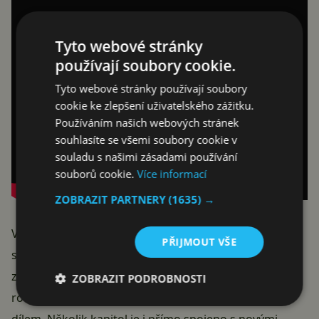
Tyto webové stránky
používají soubory cookie.
Tyto webové stránky používají soubory
cookie ke zlepšení uživatelského zážitku.
Používáním našich webových stránek
souhlasíte se všemi soubory cookie v
souladu s našimi zásadami používání
souborů cookie.
Více informací
ZOBRAZIT PARTNERY
(1635) →
Vývojáři právě na vztahu dítěte k matce a
PŘIJMOUT VŠE
soběstačnosti hodně staví. Inspirováno je to
z reálného života, kdy se několik vývojářů stalo
ZOBRAZIT PODROBNOSTI
rodičem v období mezi prvním a druhým
dílem. Několik kapitol je i přímo spojeno s novými