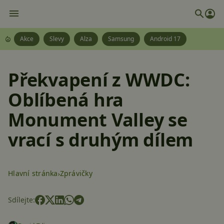
Akce
Slevy
Alza
Samsung
Android 17
Překvapení z WWDC:
Oblíbená hra
Monument Valley se
vrací s druhým dílem
Hlavní stránka
Zprávičky
Sdílejte: