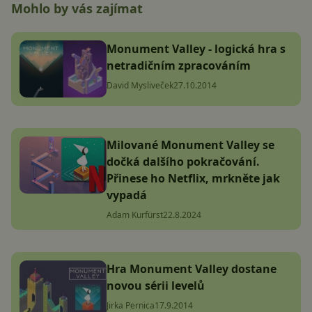
Mohlo by vás zajímat
Monument Valley - logická hra s
netradičním zpracováním
David Mysliveček
27.10.2014
Milované Monument Valley se
dočká dalšího pokračování.
Přinese ho Netflix, mrkněte jak
vypadá
Adam Kurfürst
22.8.2024
Hra Monument Valley dostane
novou sérii levelů
Jirka Pernica
17.9.2014