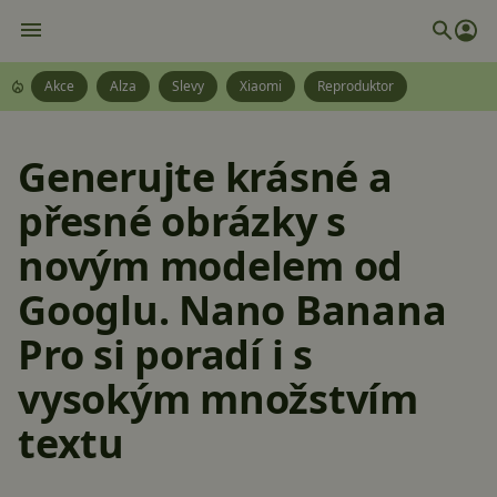
Akce
Alza
Slevy
Xiaomi
Reproduktor
Generujte krásné a
přesné obrázky s
novým modelem od
Googlu. Nano Banana
Pro si poradí i s
vysokým množstvím
textu