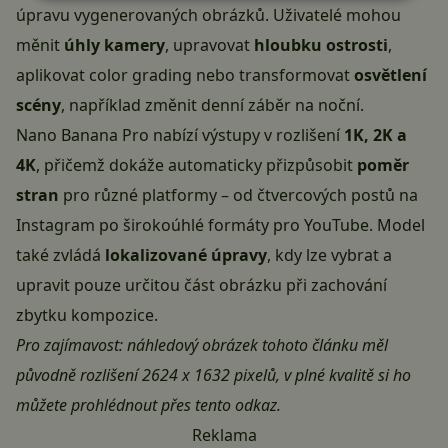
úpravu vygenerovaných obrázků. Uživatelé mohou
měnit
úhly kamery
, upravovat
hloubku ostrosti
,
aplikovat
color grading
nebo transformovat
osvětlení
scény
, například změnit denní záběr na noční.
Nano Banana Pro nabízí výstupy v rozlišení
1K, 2K a
4K
, přičemž dokáže automaticky přizpůsobit
poměr
stran
pro různé platformy – od čtvercových postů na
Instagram po širokoúhlé formáty pro YouTube. Model
také zvládá
lokalizované úpravy
, kdy lze vybrat a
upravit pouze určitou část obrázku při zachování
zbytku kompozice.
Pro zajímavost: náhledový obrázek tohoto článku měl
původně rozlišení 2624 x 1632 pixelů, v plné kvalitě si ho
můžete prohlédnout přes
tento odkaz
.
Reklama