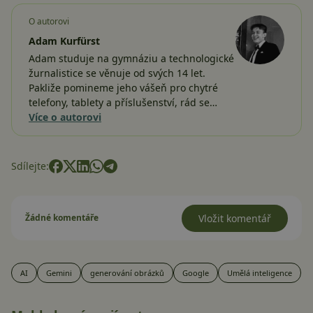
O autorovi
Adam Kurfürst
Adam studuje na gymnáziu a technologické
žurnalistice se věnuje od svých 14 let.
Pakliže pomineme jeho vášeň pro chytré
telefony, tablety a příslušenství, rád se…
Více o autorovi
Sdílejte:
Žádné komentáře
Vložit komentář
AI
Gemini
generování obrázků
Google
Umělá inteligence