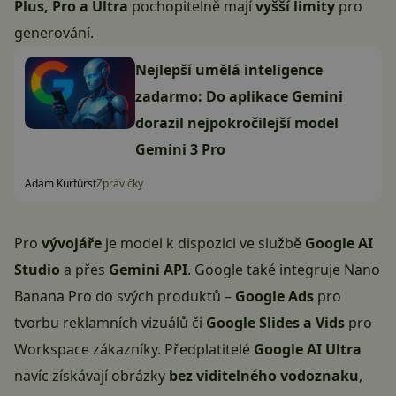
Plus, Pro a Ultra
pochopitelně mají
vyšší limity
pro
generování.
Nejlepší umělá inteligence
zadarmo: Do aplikace Gemini
dorazil nejpokročilejší model
Gemini 3 Pro
Adam Kurfürst
Zprávičky
Pro
vývojáře
je model k dispozici ve službě
Google AI
Studio
a přes
Gemini API
. Google také integruje Nano
Banana Pro do svých produktů –
Google Ads
pro
tvorbu reklamních vizuálů či
Google Slides a Vids
pro
Workspace zákazníky. Předplatitelé
Google AI Ultra
navíc získávají obrázky
bez viditelného vodoznaku
,