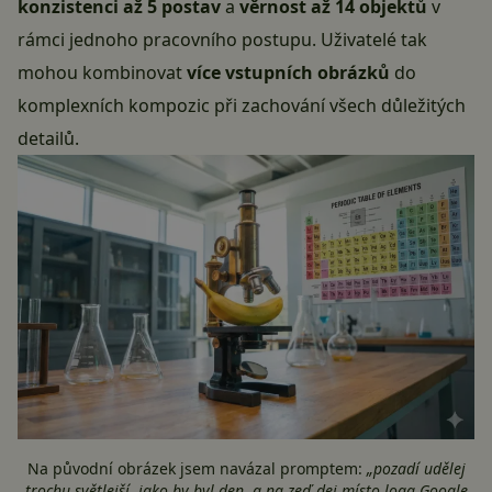
konzistenci až 5 postav
a
věrnost až 14 objektů
v
rámci jednoho pracovního postupu. Uživatelé tak
mohou kombinovat
více vstupních obrázků
do
komplexních kompozic při zachování všech důležitých
detailů.
Na původní obrázek jsem navázal promptem:
„pozadí udělej
trochu světlejší, jako by byl den, a na zeď dej místo loga Google