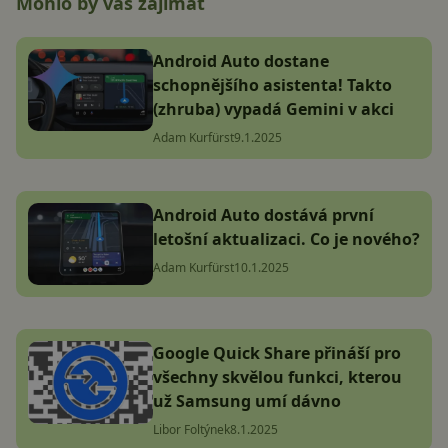
Mohlo by vás zajímat
Android Auto dostane
schopnějšího asistenta! Takto
(zhruba) vypadá Gemini v akci
Adam Kurfürst
9.1.2025
Android Auto dostává první
letošní aktualizaci. Co je nového?
Adam Kurfürst
10.1.2025
Google Quick Share přináší pro
všechny skvělou funkci, kterou
už Samsung umí dávno
Libor Foltýnek
8.1.2025