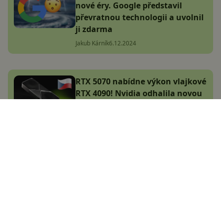
nové éry. Google představil
převratnou technologii a uvolnil
ji zdarma
Jakub Kárník
6.12.2024
RTX 5070 nabídne výkon vlajkové
RTX 4090! Nvidia odhalila novou
generaci grafických karet, známe
české ceny
Jakub Kárník
7.1.2025