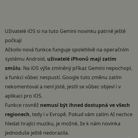
Uživatelé iOS si na tuto Gemini novinku patrně ještě
počkají
Ačkoliv nová funkce funguje spolehlivě na operačním
systému
Android
,
uživatelé iPhonů mají zatím
smůlu
. Na iOS výše zmíněný příkaz Gemini nepochopí,
a funkci vůbec nespustí. Google tuto změnu zatím
nekomentoval a není jisté, jestli se vůbec objeví i v
aplikaci pro iOS.
Funkce rovněž
nemusí být ihned dostupná ve všech
regionech
, tedy i v Evropě. Pokud vám zatím AI nechce
hledat hrající muziku, je možné, že k nám novinka
jednoduše ještě nedorazila.