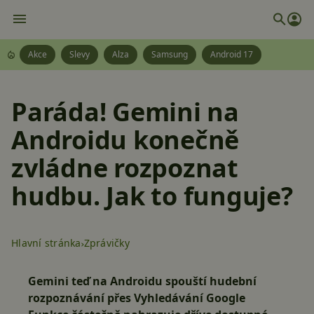
Akce
Slevy
Alza
Samsung
Android 17
Paráda! Gemini na
Androidu konečně
zvládne rozpoznat
hudbu. Jak to funguje?
Hlavní stránka
Zprávičky
Gemini teď na Androidu spouští hudební
rozpoznávání přes Vyhledávání Google