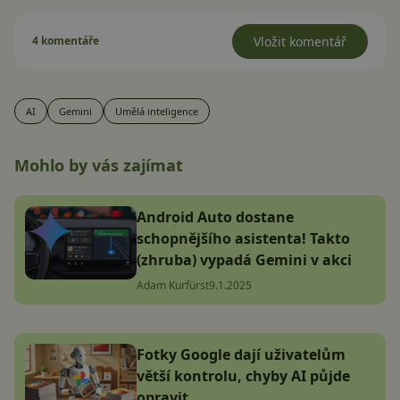
4 komentáře
Vložit komentář
AI
Gemini
Umělá inteligence
Mohlo by vás zajímat
Android Auto dostane
schopnějšího asistenta! Takto
(zhruba) vypadá Gemini v akci
Adam Kurfürst
9.1.2025
Fotky Google dají uživatelům
větší kontrolu, chyby AI půjde
opravit