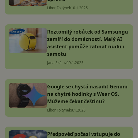
Libor Foltýnek
10.1.2025
Roztomilý robůtek od Samsungu
zamíří do domácností. Malý AI
asistent pomůže zahnat nudu i
samotu
Jana Skálová
9.1.2025
Google se chystá nasadit Gemini
na chytré hodinky s Wear OS.
Můžeme čekat češtinu?
Libor Foltýnek
8.1.2025
Předpověď počasí vstupuje do