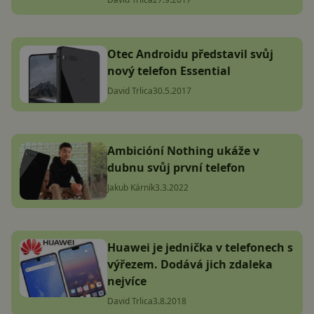
Otec Androidu představil svůj
nový telefon Essential
David Trlica
30.5.2017
Ambicióní Nothing ukáže v
dubnu svůj první telefon
Jakub Kárník
3.3.2022
Huawei je jednička v telefonech s
výřezem. Dodává jich zdaleka
nejvíce
David Trlica
3.8.2018