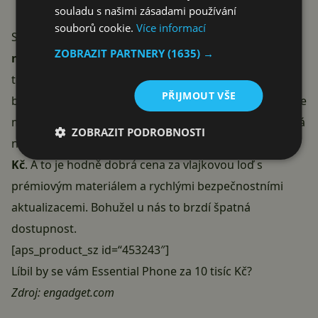
souladu s našimi zásadami používání
souborů cookie.
Více informací
Společnost Essential je v podstatě
startup, který ale
ZOBRAZIT PARTNERY
(1635) →
naštěstí dokázal získat nemalé investice
, takže i
tento prvotní neúspěch pro ně není konec. Tento rok
PŘIJMOUT VŠE
bychom měli vidět jejich druhý telefon.
Essential Phone
momentálně stojí 499 dolarů, ale ve slevách se dostává
ZOBRAZIT PODROBNOSTI
na částku 399 dolarů, což je
v přepočtu s DPH 10 tisíc
Kč
. A to je hodně dobrá cena za vlajkovou loď s
prémiovým materiálem a rychlými bezpečnostními
aktualizacemi. Bohužel u nás to brzdí špatná
dostupnost.
[aps_product_sz id=“453243″]
Líbil by se vám Essential Phone za 10 tisíc Kč?
Zdroj:
engadget.com