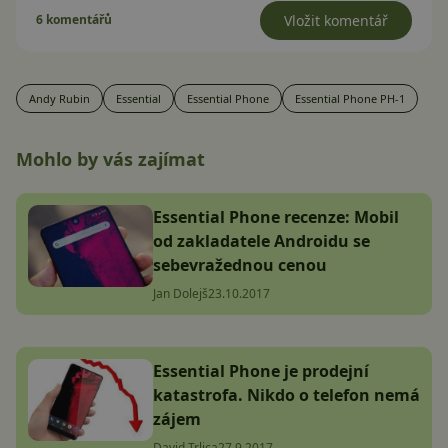
6 komentářů
Vložit komentář
Andy Rubin
Essential
Essential Phone
Essential Phone PH-1
Mohlo by vás zajímat
Essential Phone recenze: Mobil
od zakladatele Androidu se
sebevražednou cenou
Jan Dolejš
23.10.2017
Essential Phone je prodejní
katastrofa. Nikdo o telefon nemá
zájem
David Trlica
27.9.2017