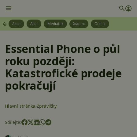
Akce
Alza
Mediatek
Xiaomi
One ui
Essential Phone o půl
roku později:
Katastrofické prodeje
pokračují
Hlavní stránka
Zprávičky
Sdílejte: