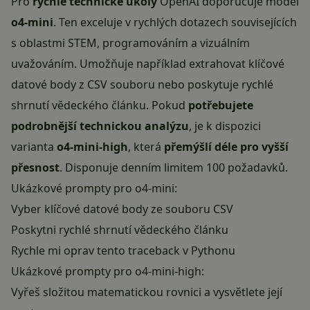
Pro
rychlé technické úkoly
OpenAI doporučuje model
o4-mini
. Ten exceluje v rychlých dotazech souvisejících
s oblastmi STEM, programováním a vizuálním
uvažováním. Umožňuje například extrahovat klíčové
datové body z CSV souboru nebo poskytuje rychlé
shrnutí vědeckého článku. Pokud
potřebujete
podrobnější technickou analýzu
, je k dispozici
varianta
o4-mini-high
, která
přemýšlí déle pro vyšší
přesnost
. Disponuje denním limitem 100 požadavků.
Ukázkové prompty pro o4-mini:
Vyber klíčové datové body ze souboru CSV
Poskytni rychlé shrnutí vědeckého článku
Rychle mi oprav tento traceback v Pythonu
Ukázkové prompty pro o4-mini-high:
Vyřeš složitou matematickou rovnici a vysvětlete její