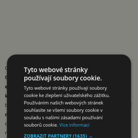
GPT-4.5: kreativní úkoly a emotivní komunikace
Tyto webové stránky
používají soubory cookie.
GPT-4.5
je
ideální pro kreativní úkoly
. Vyznačuje se
emoční inteligencí, jasnou komunikací a
Tyto webové stránky používají soubory
cookie ke zlepšení uživatelského zážitku.
kreativitou
. Nabízí také intuitivnější přístup k
Používáním našich webových stránek
brainstormingu. Tento model je však
omezen na nižší
souhlasíte se všemi soubory cookie v
desítky požadavků týdně
, což je podstatný rozdíl
souladu s našimi zásadami používání
oproti neomezenému modelu GPT-4o. Hodí se
souborů cookie.
Více informací
například pro vytváření poutavých příspěvků na
ZOBRAZIT PARTNERY
(1635) →