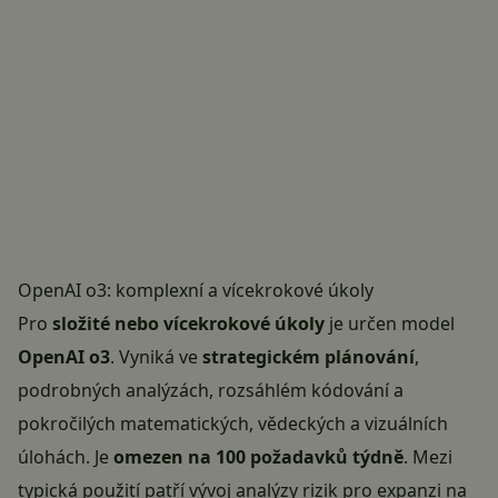
OpenAI o3: komplexní a vícekrokové úkoly
Pro
složité nebo vícekrokové úkoly
je určen model
OpenAI o3
. Vyniká ve
strategickém plánování
,
podrobných analýzách, rozsáhlém kódování a
pokročilých matematických, vědeckých a vizuálních
úlohách. Je
omezen na 100 požadavků týdně
. Mezi
typická použití patří vývoj analýzy rizik pro expanzi na