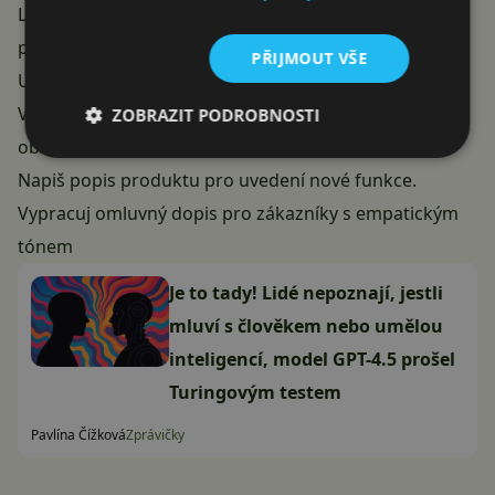
LinkedIn o trendech v oblasti umělé inteligence nebo
pro přípravu popisů produktů.
PŘIJMOUT VŠE
Ukázkové prompty:
Vytvoř poutavý příspěvek na LinkedIn o trendech v
ZOBRAZIT PODROBNOSTI
oblasti umělé inteligence.
Napiš popis produktu pro uvedení nové funkce.
Vypracuj omluvný dopis pro zákazníky s empatickým
tónem
Je to tady! Lidé nepoznají, jestli
mluví s člověkem nebo umělou
inteligencí, model GPT-4.5 prošel
Turingovým testem
Pavlína Čížková
Zprávičky