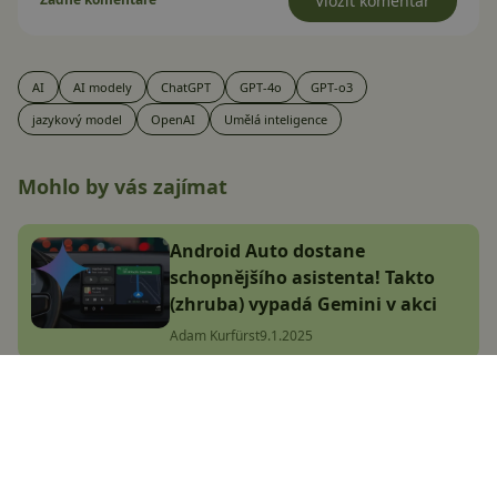
Vložit komentář
AI
AI modely
ChatGPT
GPT-4o
GPT-o3
jazykový model
OpenAI
Umělá inteligence
Mohlo by vás zajímat
Android Auto dostane
schopnějšího asistenta! Takto
(zhruba) vypadá Gemini v akci
Adam Kurfürst
9.1.2025
Fotky Google dají uživatelům
větší kontrolu, chyby AI půjde
opravit