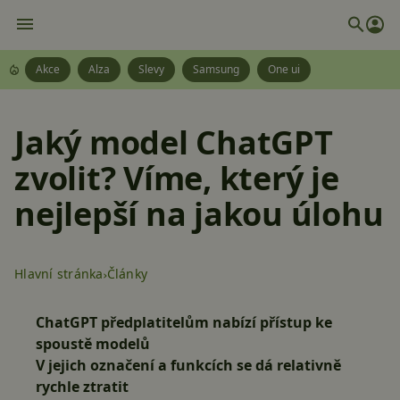
Akce
Alza
Slevy
Samsung
One ui
Jaký model ChatGPT
zvolit? Víme, který je
nejlepší na jakou úlohu
Hlavní stránka
Články
ChatGPT předplatitelům nabízí přístup ke
spoustě modelů
V jejich označení a funkcích se dá relativně
rychle ztratit