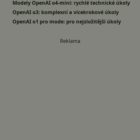
Modely OpenAI o4-mini: rychlé technické úkoly
OpenAI o3: komplexní a vícekrokové úkoly
OpenAI o1 pro mode: pro nejsložitější úkoly
Reklama