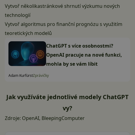
Vytvoř několikastránkové shrnutí výzkumu nových
technologií
Vytvoř algoritmus pro finanční prognózu s využitím
teoretických modelů
ChatGPT s více osobnostmi?
OpenAI pracuje na nové funkci,
mohla by se vám líbit
Adam Kurfürst
Zprávičky
Jak využíváte jednotlivé modely ChatGPT
vy?
Zdroje:
OpenAI
,
BleepingComputer