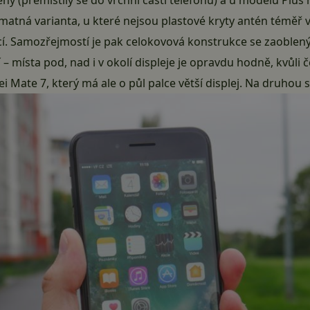
atná varianta, u které nejsou plastové kryty antén téměř vi
cí. Samozřejmostí je pak celokovová konstrukce se zaoblený
– místa pod, nad i v okolí displeje je opravdu hodně, kvůli č
i Mate 7
, který má ale o půl palce větší displej. Na druhou