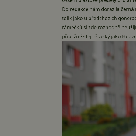
Do redakce nám dorazila černá m
tolik jako u předchozích genera
rámečků si zde rozhodně neužijí 
přibližně stejně velký jako
Huawe