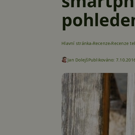
smartph
pohlede
Hlavní stránka
Recenze
Recenze te
Jan Dolejš
Publikováno:
7.10.2016