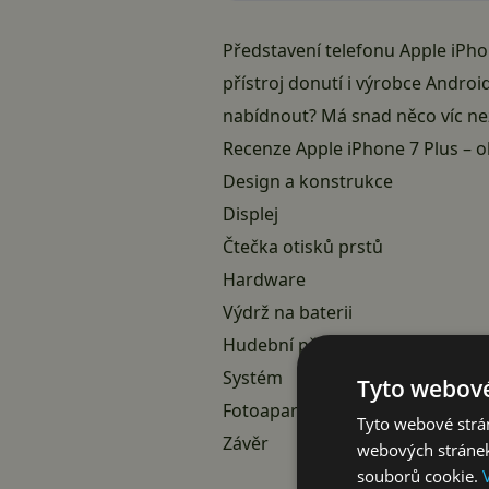
Představení telefonu Apple iPho
přístroj donutí i výrobce Andro
nabídnout? Má snad něco víc ne
Recenze Apple iPhone 7 Plus – 
Design a konstrukce
Displej
Čtečka otisků prstů
Hardware
Výdrž na baterii
Hudební přednes
Systém
Tyto webové
Fotoaparát
Tyto webové strán
Závěr
webových stránek
souborů cookie.