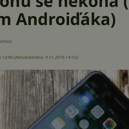
onů se nekoná (
m Androiďáka)
lefonů
 12:00 (
Aktualizováno:
9.11.2016 14:12)