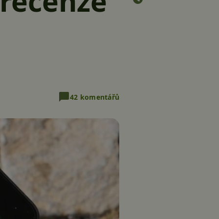
recenze
42 komentářů