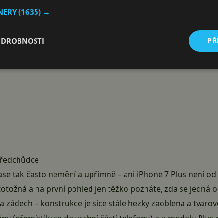
TNERY
(1635) →
ODROBNOSTI
PŘ
 předchůdce
ase tak často nemění a upřímně – ani iPhone 7 Plus není o
 totožná a na první pohled jen těžko poznáte, zda se jedná 
 zádech – konstrukce je sice stále hezky zaoblena a tvaro
ny (přemístily se do vrchní části telefonu) a u modelu Plus