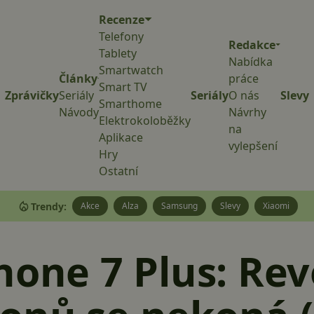
Recenze
Telefony
Redakce
Tablety
Nabídka
Smartwatch
Články
práce
Smart TV
Zprávičky
Seriály
Seriály
O nás
Slevy
Smarthome
Návody
Návrhy
Elektrokoloběžky
na
Aplikace
vylepšení
Hry
Ostatní
Trendy:
Akce
Alza
Samsung
Slevy
Xiaomi
hone 7 Plus: Re