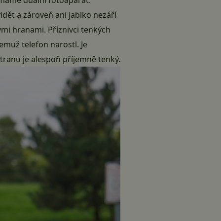
dět a zároveň ani jablko nezáří
mi hranami. Příznivci tenkých
emuž telefon narostl. Je
 stranu je alespoň příjemně tenký.