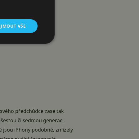
IJMOUT VŠE
d svého předchůdce zase tak
o šestou či sedmou generaci.
vě jsou iPhony podobné, zmizely
 máme duální fotoaparát.