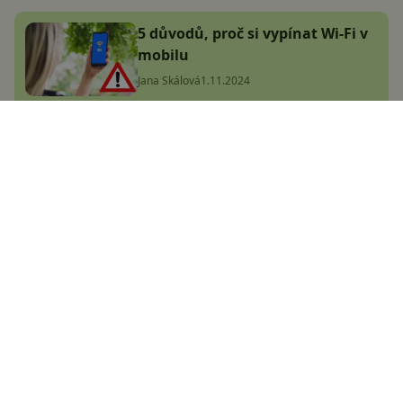
5 důvodů, proč si vypínat Wi-Fi v
mobilu
Jana Skálová
1.11.2024
Google Chrome pro Android nyní
konečně umí otevírat PDF
soubory! Poradíme, jak funkci
zprovoznit
Adam Kurfürst
8.12.2024
Zapomeňte na Chrome! Arc je
unikátní prohlížeč, který jste
ještě nikdy neviděli
Jakub Kárník
11.8.2024