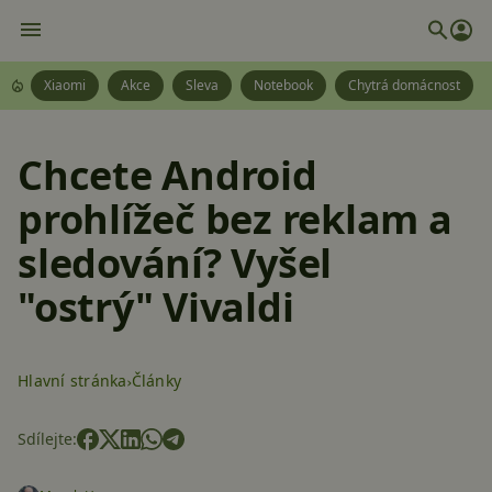
Xiaomi
Akce
Sleva
Notebook
Chytrá domácnost
Chcete Android
prohlížeč bez reklam a
sledování? Vyšel
"ostrý" Vivaldi
Hlavní stránka
Články
Sdílejte: