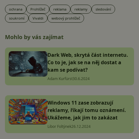
ochrana
Prohlížeč
reklama
reklamy
sledování
soukromí
Vivaldi
webový prohlížeč
Mohlo by vás zajímat
Dark Web, skrytá část internetu.
Co to je, jak se na něj dostat a
kam se podívat?
Adam Kurfürst
30.6.2024
Windows 11 zase zobrazují
reklamy, říkají tomu oznámení.
Ukážeme, jak jim to zakázat
Libor Foltýnek
26.12.2024