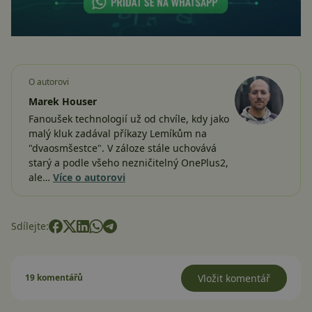
O autorovi
Marek Houser
Fanoušek technologií už od chvíle, kdy jako
malý kluk zadával příkazy Lemíkům na
"dvaosmšestce". V záloze stále uchovává
starý a podle všeho nezničitelný OnePlus2,
ale…
Více o autorovi
Sdílejte:
19 komentářů
Vložit komentář