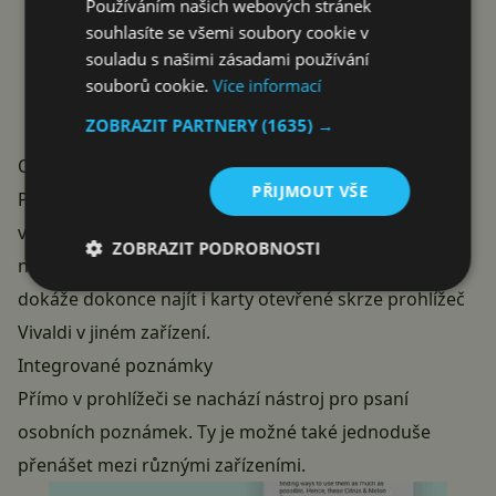
Používáním našich webových stránek
souhlasíte se všemi soubory cookie v
souladu s našimi zásadami používání
souborů cookie.
Více informací
ZOBRAZIT PARTNERY
(1635) →
Ovládání karet přes nový přepínač
PŘIJMOUT VŠE
Přes rychlé „swipování“ neboli tažení prstem vlevo či
vpravo je možné najít otevřené karty, privátní karty
ZOBRAZIT PODROBNOSTI
nebo nedávno zavřené karty. Android aplikace takto
dokáže dokonce najít i karty otevřené skrze prohlížeč
Vivaldi v jiném zařízení.
Integrované poznámky
Přímo v prohlížeči se nachází nástroj pro psaní
osobních poznámek. Ty je možné také jednoduše
přenášet mezi různými zařízeními.