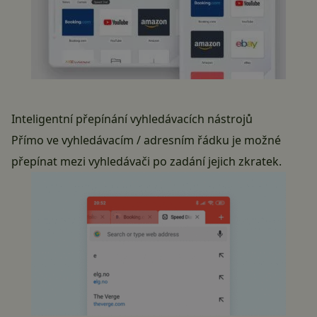
Inteligentní přepínání vyhledávacích nástrojů
Přímo ve vyhledávacím / adresním řádku je možné
přepínat mezi vyhledávači po zadání jejich zkratek.