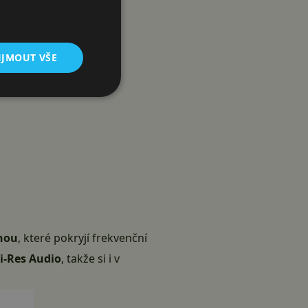
IJMOUT VŠE
nou
, které pokryjí frekvenční
i-Res Audio
, takže si i v