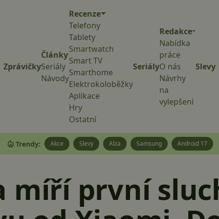
Recenze
Telefony
Redakce
Tablety
Nabídka
Smartwatch
Články
práce
Smart TV
Zprávičky
Seriály
Seriály
O nás
Slevy
Smarthome
Návody
Návrhy
Elektrokoloběžky
na
Aplikace
vylepšení
Hry
Ostatní
Trendy:
Akce
Slevy
Alza
Samsung
Android 17
 míří první slu