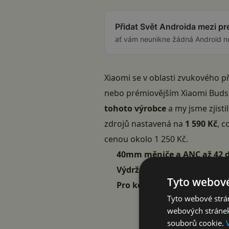
Přidat Svět Androida mezi p
ať vám neunikne žádná Android n
Xiaomi se v oblasti zvukového 
nebo prémiovějším Xiaomi Buds. 
tohoto výrobce
a my jsme zjisti
zdrojů nastavená na
1 590 Kč
, c
cenou okolo 1 250 Kč.
40mm měniče a ANC až 42 
Výdrž až 72 hodin a Bluetoo
Tyto webové
Pro koho jsou Redmi Head
Tyto webové strán
webových stránek
souborů cookie.