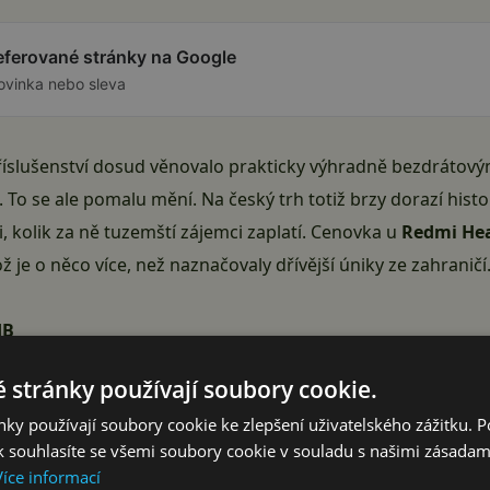
referované stránky na Google
ovinka nebo sleva
příslušenství dosud věnovalo prakticky výhradně bezdráto
To se ale pomalu mění. Na český trh totiž brzy dorazí hist
li, kolik za ně tuzemští zájemci zaplatí. Cenovka u
Redmi He
ož je o něco více, než naznačovaly
dřívější úniky
ze zahraničí.
dB
th 5.4
 stránky používají soubory cookie.
phones Neo vhodné?
ky používají soubory cookie ke zlepšení uživatelského zážitku. 
 souhlasíte se všemi soubory cookie v souladu s našimi zásadam
Reklama
Více informací