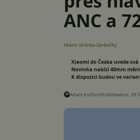
přes hla
ANC a 7
Hlavní stránka
Zprávičky
Xiaomi do Česka uvede svá 
Novinka nabízí 40mm měniče
K dispozici budou ve varia
Adam Kurfürst
Publikováno:
29.5