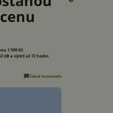
ostanou
 cenu
ou 1 590 Kč
 dB a výdrž až 72 hodin
Žádné komentáře