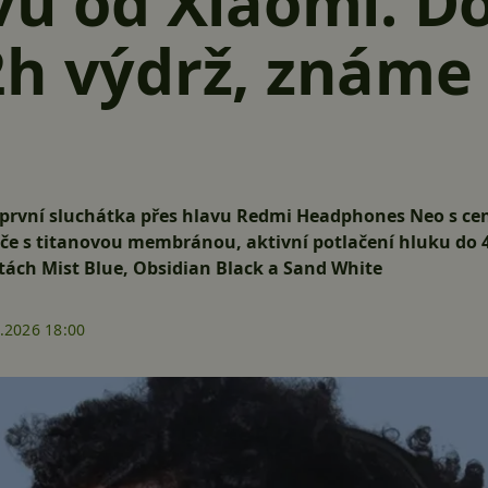
vu od Xiaomi. D
2h výdrž, známe
první sluchátka přes hlavu Redmi Headphones Neo s cen
 s titanovou membránou, aktivní potlačení hluku do 42
ntách Mist Blue, Obsidian Black a Sand White
.2026 18:00