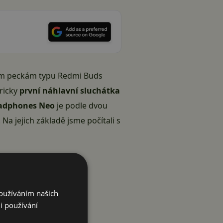
vým peckám typu Redmi Buds
oricky
první náhlavní sluchátka
adphones Neo
je podle dvou
 Na jejich základě jsme počítali s
Používáním našich
i používání