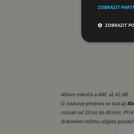
ZOBRAZIT PAR
ZOBRAZIT P
40mm měniče a ANC až 42 dB
O zvukový přednes se starají
40
rozsah od 20 Hz do 40 kHz. Při 
drátovém režimu užijete poslech 