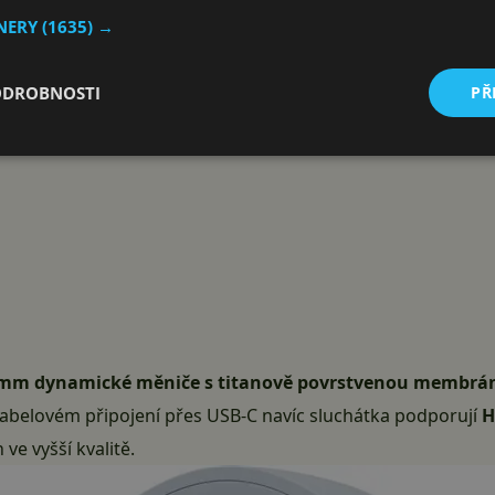
TNERY
(1635) →
ODROBNOSTI
PŘ
mm dynamické měniče s titanově povrstvenou membrá
kabelovém připojení přes USB-C navíc sluchátka podporují
H
ve vyšší kvalitě.