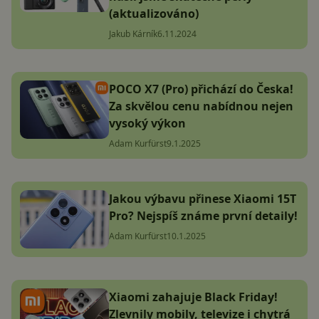
(aktualizováno)
Jakub Kárník
6.11.2024
POCO X7 (Pro) přichází do Česka!
Za skvělou cenu nabídnou nejen
vysoký výkon
Adam Kurfürst
9.1.2025
Jakou výbavu přinese Xiaomi 15T
Pro? Nejspíš známe první detaily!
Adam Kurfürst
10.1.2025
Xiaomi zahajuje Black Friday!
Zlevnily mobily, televize i chytrá