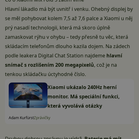
Hlavní lákadlo má být uvnitř i venku. Ohebný displej by
se měl pohybovat kolem 7,5 až 7,6 palce a Xiaomi u něj
prý nasadí technologii, která má skoro úplně
zamaskovat rýhu v ohybu – tedy přesně tu věc, která
skládacím telefonům dlouho kazila dojem. Na zádech
podle leakera Digital Chat Station najdeme
hlavní
snímač s rozlišením 200 megapixelů
, což je na
tenkou skládačku úctyhodné číslo.
Xiaomi ukázalo 240Hz herní
monitor. Má speciální funkci,
která vyvolává otázky
Adam Kurfürst
Zprávičky
Druhou dobrou zprávou je výdrž.
Baterie má mít