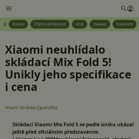
Xiaomi
Chytrá domácnost
Únik
Huawei
Soukromí
Xiaomi neuhlídalo
skládací Mix Fold 5!
Unikly jeho specifikace
i cena
Hlavní stránka
Zprávičky
Skládací Xiaomi Mix Fold 5 se podle úniku ukázal
ještě před oficiálním představením