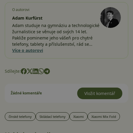
O autorovi
Adam Kurfürst
Adam studuje na gymnáziu a technologické
žurnalistice se věnuje od svých 14 let.
Pakliže pomineme jeho vášeň pro chytré
telefony, tablety a příslušenství, rád se…
Více o autorovi
Sdílejte:
Žádné komentáře
Vložit komentář
čínské telefony
Skládací telefony
Xiaomi
Xiaomi Mix Fold