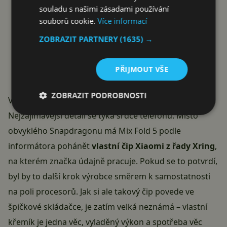
souladu s našimi zásadami používání
souborů cookie.
Více informací
ZOBRAZIT PARTNERY
(1635) →
PŘIJMOUT VŠE
ZOBRAZIT PODROBNOSTI
Vlastní čip Xring místo Snapdragonu?
Nejzajímavější detail se týká srdce telefonu. Místo
obvyklého Snapdragonu má Mix Fold 5 podle
informátora pohánět
vlastní čip Xiaomi z řady Xring
,
na kterém značka údajně pracuje. Pokud se to potvrdí,
byl by to další krok výrobce směrem k samostatnosti
na poli procesorů. Jak si ale takový čip povede ve
špičkové skládačce, je zatím velká neznámá – vlastní
křemík je jedna věc, vyladěný výkon a spotřeba věc