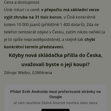
Cena a dostupnost
Únik mluví i o ceně:
v přepočtu má základní verze
vyjít zhruba na 31 tisíc korun
, v Číně konkrétně
kolem 10 000 jüanů (přibližně 1 400 dolarů). Zda se
telefon tentokrát objeví v Česku, zatím nikdo neřekl (a
je to spíše nepravděpodobné), a stejně tak
chybí
konkrétní termín představení.
Kdyby nová skládačka přišla do Česka,
uvažovali byste o její koupi?
Zdroje:
Weibo
,
GSMArena
Přidat Svět Androida mezi preferované stránky na
Google
ať vám neunikne žádná Android novinka nebo sleva