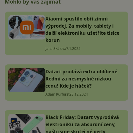
Mohlo by vás zajímat
Xiaomi spustilo obří zimní
výprodej. Za mobily, tablety i
další elektroniku ušetříte tisíce
korun
Jana Skálová
7.1.2025
Datart prodává extra oblíbené
Redmi za nesmyslně nízkou
cenu! Kde je háček?
Adam Kurfürst
28.12.2024
Black Friday: Datart vyprodává
elektroniku za absurdní ceny,
našli jsme skutečné perly