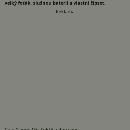
velký foťák, slušnou baterii a vlastní čipset
.
Reklama
Co o Xiaomi Mix Fold 5 zatím víme