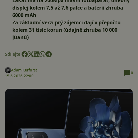
Lákat má na 200Mpx hlavní fotoaparát, ohebný
displej kolem 7,5 až 7,6 palce a baterii zhruba
6000 mAh
Za základní verzi prý zájemci dají v přepočtu
kolem 31 tisíc korun (údajně zhruba 10 000
jüanů)
Sdílejte:
Adam Kurfürst
0
15.6.2026 22:00