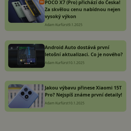
POCO X7 (Pro) přichází do Česka!
Za skvělou cenu nabídnou nejen
vysoký výkon
Adam Kurfürst
9.1.2025
Android Auto dostává první
letošní aktualizaci. Co je nového?
Adam Kurfürst
10.1.2025
Jakou výbavu přinese Xiaomi 15T
Pro? Nejspíš známe první detaily!
Adam Kurfürst
10.1.2025