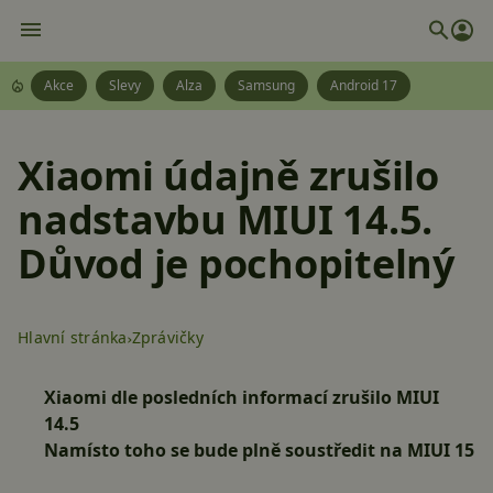
Akce
Slevy
Alza
Samsung
Android 17
Xiaomi údajně zrušilo
nadstavbu MIUI 14.5.
Důvod je pochopitelný
Hlavní stránka
Zprávičky
Xiaomi dle posledních informací zrušilo MIUI
14.5
Namísto toho se bude plně soustředit na MIUI 15