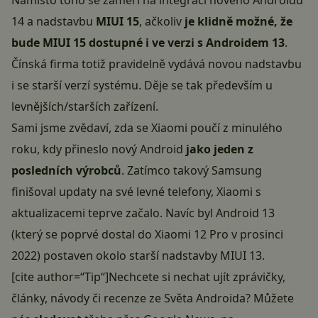
Namísto toho se zaměří na integraci nového
Androidu
14
a nadstavbu
MIUI 15
, ačkoliv
je klidně možné, že
bude MIUI 15 dostupné i ve verzi s Androidem 13
.
Čínská firma totiž pravidelně vydává novou nadstavbu
i se starší verzí systému. Děje se tak především u
levnějších/starších zařízení.
Sami jsme zvědaví, zda se Xiaomi poučí z minulého
roku, kdy přineslo nový Android
jako jeden z
posledních výrobců
. Zatímco takový Samsung
finišoval updaty na své levné telefony, Xiaomi s
aktualizacemi teprve začalo. Navíc byl Android 13
(který se poprvé dostal do Xiaomi 12 Pro v prosinci
2022) postaven okolo starší nadstavby MIUI 13.
[cite author=“Tip“]Nechcete si nechat ujít zprávičky,
články, návody či recenze ze Světa Androida? Můžete