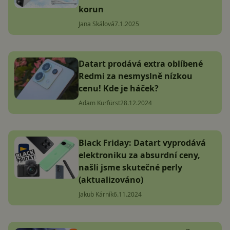
korun
Jana Skálová
7.1.2025
Datart prodává extra oblíbené
Redmi za nesmyslně nízkou
cenu! Kde je háček?
Adam Kurfürst
28.12.2024
Black Friday: Datart vyprodává
elektroniku za absurdní ceny,
našli jsme skutečné perly
(aktualizováno)
Jakub Kárník
6.11.2024