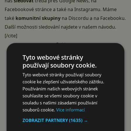
nás
sledovat
třeba přes
Google News
, na
Facebookové stránce
a také na
Instagramu
. Máme
také
komunitní skupiny
na Discordu
a
na Facebooku
.
Další možnosti sledování najdete v našem
návodu
.
[/cite]
Reklama
Tyto webové stránky
používají soubory cookie.
Tyto webové stránky používají soubory
cookie ke zlepšení uživatelského zážitku.
Používáním našich webových stránek
souhlasíte se všemi soubory cookie v
souladu s našimi zásadami používání
souborů cookie.
Více informací
ZOBRAZIT PARTNERY
(1635) →