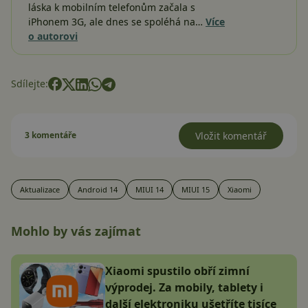
láska k mobilním telefonům začala s
iPhonem 3G, ale dnes se spoléhá na…
Více
o autorovi
Sdílejte:
3 komentáře
Vložit komentář
Aktualizace
Android 14
MIUI 14
MIUI 15
Xiaomi
Mohlo by vás zajímat
Xiaomi spustilo obří zimní
výprodej. Za mobily, tablety i
další elektroniku ušetříte tisíce