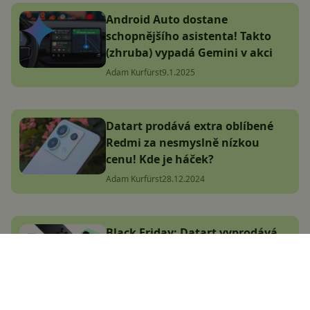
Android Auto dostane
schopnějšího asistenta! Takto
(zhruba) vypadá Gemini v akci
Adam Kurfürst
9.1.2025
Datart prodává extra oblíbené
Redmi za nesmyslně nízkou
cenu! Kde je háček?
Adam Kurfürst
28.12.2024
Black Friday: Datart vyprodává
elektroniku za absurdní ceny,
našli jsme skutečné perly
(aktualizováno)
Jakub Kárník
6.11.2024