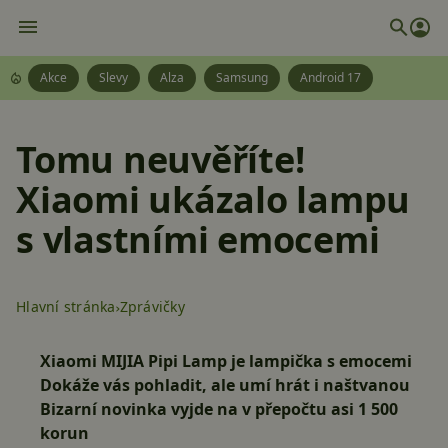
Akce
Slevy
Alza
Samsung
Android 17
Tomu neuvěříte!
Xiaomi ukázalo lampu
s vlastními emocemi
Hlavní stránka
Zprávičky
Xiaomi MIJIA Pipi Lamp je lampička s emocemi
Dokáže vás pohladit, ale umí hrát i naštvanou
Bizarní novinka vyjde na v přepočtu asi 1 500
korun