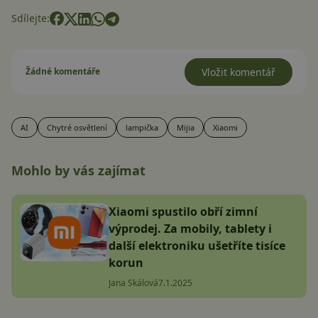
Sdílejte:
Žádné komentáře
Vložit komentář
AI
Chytré osvětlení
lampička
Mijia
Xiaomi
Mohlo by vás zajímat
Xiaomi spustilo obří zimní
výprodej. Za mobily, tablety i
další elektroniku ušetříte tisíce
korun
Jana Skálová
7.1.2025