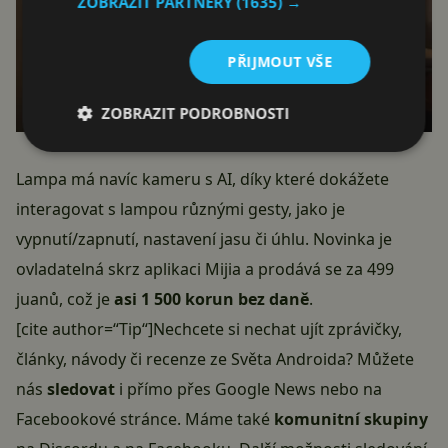
ZOBRAZIT PARTNERY
(1635) →
PŘIJMOUT VŠE
ZOBRAZIT PODROBNOSTI
Lampa má navíc kameru s AI, díky které dokážete
interagovat s lampou různými gesty, jako je
vypnutí/zapnutí, nastavení jasu či úhlu. Novinka je
ovladatelná skrz aplikaci Mijia a prodává se za 499
juanů, což je
asi 1 500 korun bez daně
.
[cite author=“Tip“]Nechcete si nechat ujít zprávičky,
články, návody či recenze ze Světa Androida? Můžete
nás
sledovat
i přímo přes
Google News
nebo
na
Facebookové stránce
. Máme také
komunitní skupiny