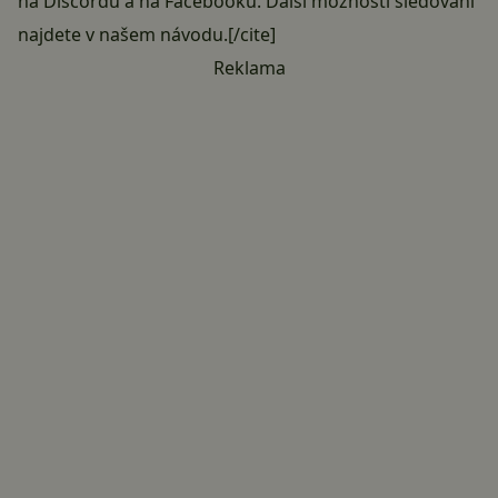
na Discordu
a
na Facebooku
. Další možnosti sledování
najdete v našem
návodu
.[/cite]
Reklama