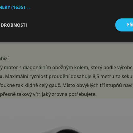
TNERY
(1635) →
ODROBNOSTI
PŘ
bízí
ný motor s diagonálním oběžným kolem, který podle výrob
nu
. Maximální rychlost proudění dosahuje 8,5 metru za sekun
oukne tak klidně celý gauč. Místo obvyklých tří stupňů naví
e přesně takový vítr, jaký zrovna potřebujete.