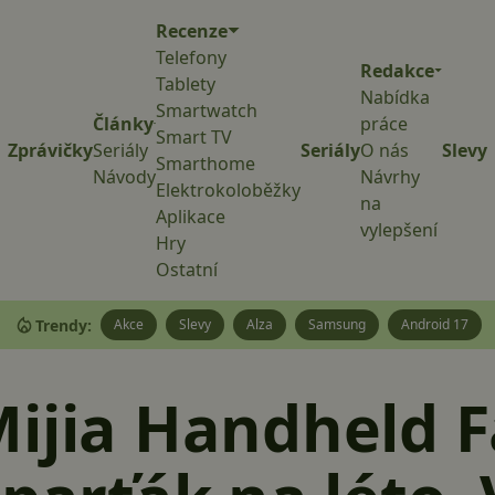
Recenze
Telefony
Redakce
Tablety
Nabídka
Smartwatch
Články
práce
Smart TV
Zprávičky
Seriály
Seriály
O nás
Slevy
Smarthome
Návody
Návrhy
Elektrokoloběžky
na
Aplikace
vylepšení
Hry
Ostatní
Trendy:
Akce
Slevy
Alza
Samsung
Android 17
ijia Handheld F