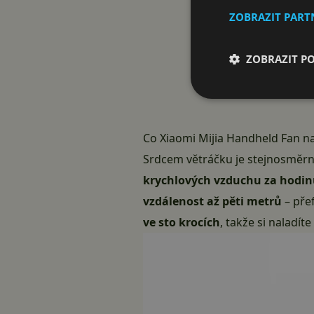
ZOBRAZIT PAR
ZOBRAZIT P
Co Xiaomi Mijia Handheld Fan na
Srdcem větráčku je stejnosměr
krychlových vzduchu za hodi
vzdálenost až pěti metrů
– přef
ve sto krocích
, takže si naladít