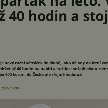
 parťák na léto. 
ž 40 hodin a stoj
e nový ruční větráček do dlaně, jako dělaný na letní ve
ržet až 40 hodin na nabití a rychlost se ladí plynule ve
uba 600 korun, do Česka ale zřejmě nedorazí
.2026 16:00