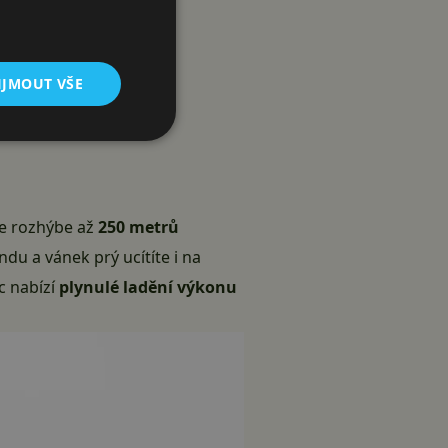
IJMOUT VŠE
ce rozhýbe až
250 metrů
du a vánek prý ucítíte i na
c nabízí
plynulé ladění výkonu