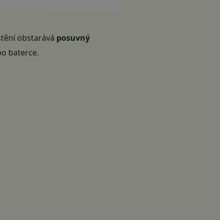
štění obstarává
posuvný
po baterce.