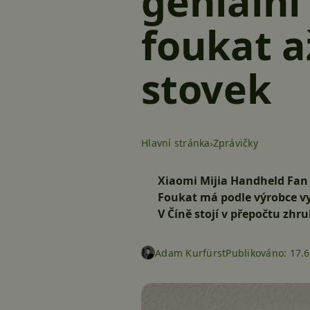
geniální
foukat a
stovek
Hlavní stránka
Zprávičky
Xiaomi Mijia Handheld Fan j
Foukat má podle výrobce vyd
V Číně stojí v přepočtu zhr
Adam Kurfürst
Publikováno:
17.6