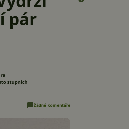
Vydrží
í pár
dra
 sto stupních
Žádné komentáře