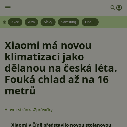
Akce
Alza
Slevy
Samsung
One ui
Xiaomi má novou
klimatizaci jako
dělanou na česká léta.
Fouká chlad až na 16
metrů
Hlavní stránka
Zprávičky
Xiaomi v Číně představilo novou stojanovou