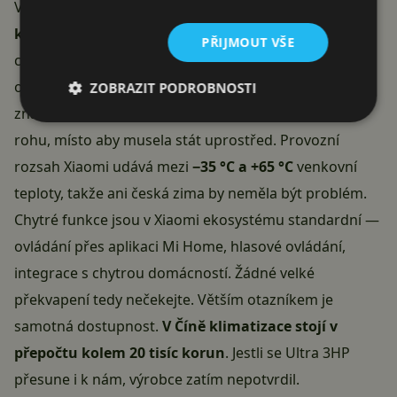
Vnitřní jednotka má průtok vzduchu
1 800 metrů
krychlových za hodinu
a fouká až
16 metrů daleko
,
PŘIJMOUT VŠE
což stačí na rychlé promíchání vzduchu i ve větší
obývací místnosti. Výstupní úhel 115 stupňů zase
ZOBRAZIT PODROBNOSTI
znamená, že se klimatizace dá rozumně umístit do
rohu, místo aby musela stát uprostřed. Provozní
rozsah Xiaomi udává mezi
−35 °C a +65 °C
venkovní
teploty, takže ani česká zima by neměla být problém.
Chytré funkce jsou v Xiaomi ekosystému standardní —
ovládání přes aplikaci Mi Home, hlasové ovládání,
integrace s chytrou domácností. Žádné velké
překvapení tedy nečekejte. Větším otazníkem je
samotná dostupnost.
V Číně klimatizace stojí v
přepočtu kolem 20 tisíc korun
. Jestli se Ultra 3HP
přesune i k nám, výrobce zatím nepotvrdil.