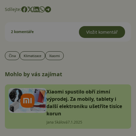
Sdílejte:
2 komentáře
Vložit komentář
Čína
Klimatizace
Xiaomi
Mohlo by vás zajímat
Xiaomi spustilo obří zimní
výprodej. Za mobily, tablety i
další elektroniku ušetříte tisíce
korun
Jana Skálová
7.1.2025