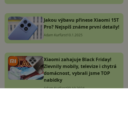
Jakou výbavu přinese Xiaomi 15T
Pro? Nejspíš známe první detaily!
Adam Kurfürst
10.1.2025
Xiaomi zahajuje Black Friday!
Zlevnily mobily, televize i chytrá
domácnost, vybrali jsme TOP
nabídky
Adam Kurfürst
30.10.2024