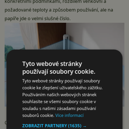
konkrétními podmínkami, rozdílem venkovní a
požadované teploty a způsobem používání, ale na
papíře jde o velmi slušné číslo.
Tyto webové stránky
používají soubory cookie.
Tyto webové stránky používají soubory
cookie ke zlepšení uživatelského zážitku.
Používáním našich webových stránek
souhlasíte se všemi soubory cookie v
souladu s našimi zásadami používání
souborů cookie.
Více informací
Co Xiaomi tlačí v marketingu nejvíc, je dosah vzduchu.
ZOBRAZIT PARTNERY
(1635) →