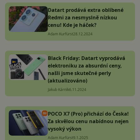
Datart prodává extra oblíbené
Redmi za nesmyslně nízkou
cenu! Kde je háček?
Adam Kurfürst
28.12.2024
Black Friday: Datart vyprodává
elektroniku za absurdní ceny,
našli jsme skutečné perly
(aktualizováno)
Jakub Kárník
6.11.2024
POCO X7 (Pro) přichází do Česka!
Za skvělou cenu nabídnou nejen
vysoký výkon
Adam Kurfürst
9.1.2025