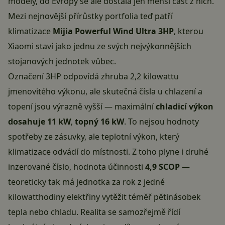
modely, do Evropy se ale dostala jen menší část z nich.
Mezi nejnovější přírůstky portfolia teď patří
klimatizace
Mijia Powerful Wind Ultra 3HP
, kterou
Xiaomi staví jako jednu ze svých nejvýkonnějších
stojanových jednotek vůbec.
Označení 3HP odpovídá zhruba 2,2 kilowattu
jmenovitého výkonu, ale skutečná čísla u chlazení a
topení jsou výrazně vyšší — maximální
chladicí výkon
dosahuje 11 kW
,
topný 16 kW
. To nejsou hodnoty
spotřeby ze zásuvky, ale teplotní výkon, který
klimatizace odvádí do místnosti. Z toho plyne i druhé
inzerované číslo, hodnota účinnosti
4,9 SCOP
—
teoreticky tak má jednotka za rok z jedné
kilowatthodiny elektřiny vytěžit téměř pětinásobek
tepla nebo chladu. Realita se samozřejmě řídí