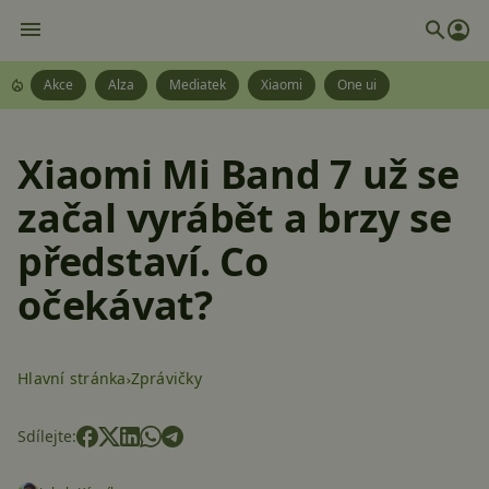
Akce
Alza
Mediatek
Xiaomi
One ui
Xiaomi Mi Band 7 už se
začal vyrábět a brzy se
představí. Co
očekávat?
Hlavní stránka
Zprávičky
Sdílejte: