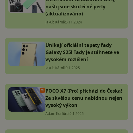
našli jsme skutečné perly
(aktualizováno)
Jakub Kárník
6.11.2024
Unikají oficiální tapety řady
Galaxy S25! Tady je stáhnete ve
vysokém rozlišení
Jakub Kárník
9.1.2025
POCO X7 (Pro) přichází do Česka!
Za skvělou cenu nabídnou nejen
vysoký výkon
Adam Kurfürst
9.1.2025