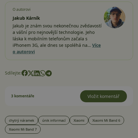
O autorovi
Jakub Kárník
Jakub je znám svou nekonečnou zvědavostí
a vášní pro nejnovější technologie. Jeho
láska k mobilním telefonům začala s
iPhonem 3G, ale dnes se spoléhá na…
Více
o autorovi
Sdílejte:
3 komentáře
Vložit komentář
chytrý náramek
únik informací
Xiaomi
Xiaomi Mi Band 6
Xiaomi Mi Band 7