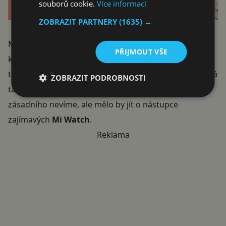
souborů cookie.
Více informací
ZOBRAZIT PARTNERY
(1635) →
Můžeme počítat také s novějším designem a
PŘIJMOUT VŠE
klasickými senzory jako ten pro sledování srdečního
tepu či SpO2. Kromě náramku Mi Band 7 Xiaomi chystá
ZOBRAZIT PODROBNOSTI
také chytré hodinky. O nich bohužel zatím nic
zásadního nevíme, ale mělo by jít o nástupce
zajímavých
Mi Watch
.
Reklama