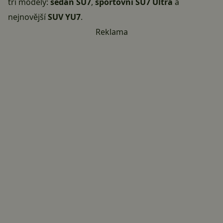
tři modely:
sedan SU7
,
sportovní SU7 Ultra
a
nejnovější
SUV YU7
.
Reklama