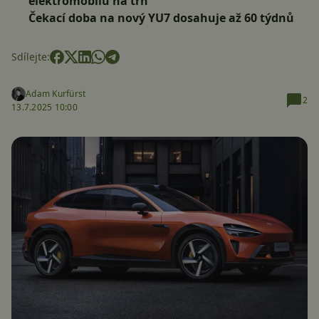
elektromobilů na trh
Čekací doba na nový YU7 dosahuje až 60 týdnů
Sdílejte:
Adam Kurfürst
2
13.7.2025 10:00