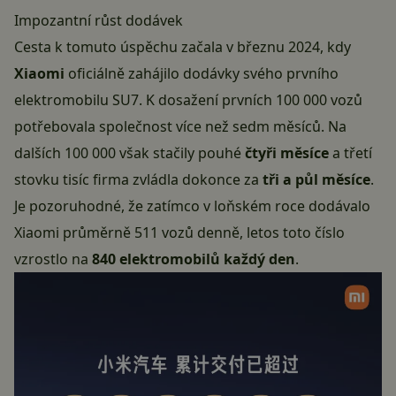
Impozantní růst dodávek
Cesta k tomuto úspěchu začala v březnu 2024, kdy
Xiaomi
oficiálně zahájilo dodávky svého prvního
elektromobilu SU7. K dosažení prvních 100 000 vozů
potřebovala společnost více než sedm měsíců. Na
dalších 100 000 však stačily pouhé
čtyři měsíce
a třetí
stovku tisíc firma zvládla dokonce za
tři a půl měsíce
.
Je pozoruhodné, že zatímco v loňském roce dodávalo
Xiaomi průměrně 511 vozů denně, letos toto číslo
vzrostlo na
840 elektromobilů každý den
.