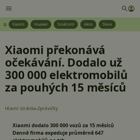
Xiaomi
Huawei
Soukromí
Akce
Sleva
Xiaomi překonává
očekávání. Dodalo už
300 000 elektromobilů
za pouhých 15 měsíců
Hlavní stránka
Zprávičky
Xiaomi dodalo 300 000 vozů za 15 měsíců
Denně firma expeduje průměrně 647