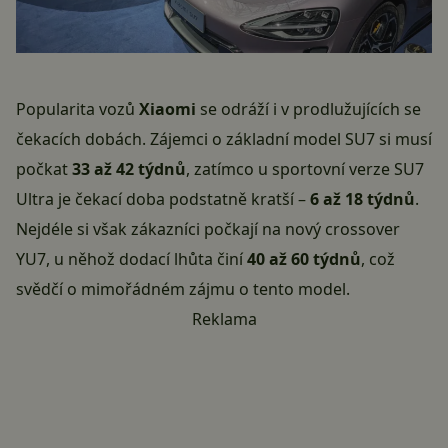
Popularita vozů
Xiaomi
se odráží i v prodlužujících se
čekacích dobách. Zájemci o základní model SU7 si musí
počkat
33 až 42 týdnů
, zatímco u sportovní verze SU7
Ultra je čekací doba podstatně kratší –
6 až 18 týdnů
.
Nejdéle si však zákazníci počkají na nový crossover
YU7, u něhož dodací lhůta činí
40 až 60 týdnů
, což
svědčí o mimořádném zájmu o tento model.
Reklama