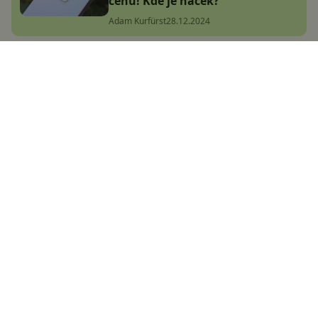
cenu! Kde je háček?
Adam Kurfürst
28.12.2024
Black Friday: Datart vyprodává
elektroniku za absurdní ceny,
našli jsme skutečné perly
(aktualizováno)
Jakub Kárník
6.11.2024
POCO X7 (Pro) přichází do Česka!
Za skvělou cenu nabídnou nejen
vysoký výkon
Adam Kurfürst
9.1.2025
Jakou výbavu přinese Xiaomi 15T