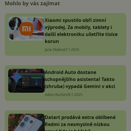
Mohlo by vás zajímat
Xiaomi spustilo obří zimní
výprodej. Za mobily, tablety i
další elektroniku ušetříte tisíce
korun
Jana Skálová
7.1.2025
Android Auto dostane
schopnějšího asistenta! Takto
(zhruba) vypadá Gemini v akci
Adam Kurfürst
9.1.2025
Datart prodává extra oblíbené
Redmi za nesmyslně nízkou