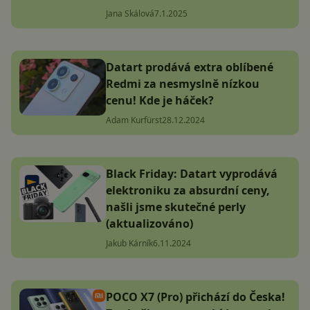
Jana Skálová
7.1.2025
Datart prodává extra oblíbené
Redmi za nesmyslně nízkou
cenu! Kde je háček?
Adam Kurfürst
28.12.2024
Black Friday: Datart vyprodává
elektroniku za absurdní ceny,
našli jsme skutečné perly
(aktualizováno)
Jakub Kárník
6.11.2024
POCO X7 (Pro) přichází do Česka!