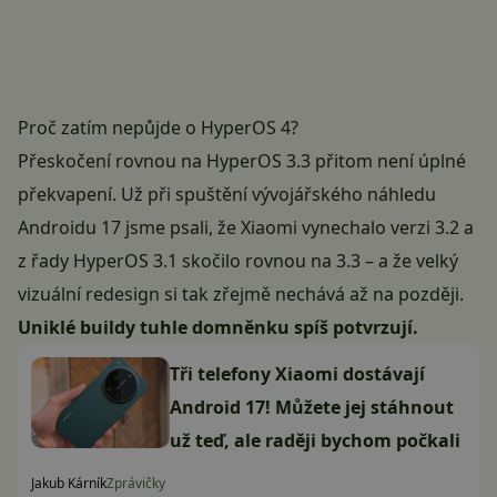
Proč zatím nepůjde o HyperOS 4?
Přeskočení rovnou na HyperOS 3.3 přitom není úplné
překvapení. Už při spuštění vývojářského náhledu
Androidu 17
jsme psali
, že Xiaomi vynechalo verzi 3.2 a
z řady HyperOS 3.1 skočilo rovnou na 3.3 – a že velký
vizuální redesign si tak zřejmě nechává až na později.
Uniklé buildy tuhle domněnku spíš potvrzují.
Tři telefony Xiaomi dostávají
Android 17! Můžete jej stáhnout
už teď, ale raději bychom počkali
Jakub Kárník
Zprávičky