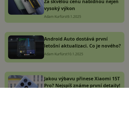
Za skvělou cenu nabídnou nejen
vysoký výkon
Adam Kurfürst
9.1.2025
Android Auto dostává první
letošní aktualizaci. Co je nového?
Adam Kurfürst
10.1.2025
Jakou výbavu přinese Xiaomi 15T
Pro? Nejspíš známe první detaily!
Adam Kurfürst
10.1.2025