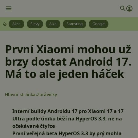
Akce
Slevy
Alza
Samsung
Google
První Xiaomi mohou už
brzy dostat Android 17.
Má to ale jeden háček
Hlavní stránka
Zprávičky
Interní buildy Androidu 17 pro Xiaomi 17 a 17
Ultra podle úniku běží na HyperOS 3.3, ne na
očekávané čtyřce
První veřejná beta HyperOS 3.3 by prý mohla