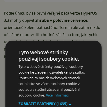
Podle úniku by se první veřejné beta verze HyperOS
3.3 mohly objevit
zhruba v polovině července
,
orientačně kolem patnáctého. Termín ale zatím nikdo
oficiálně nepotvrdil a hodně záleží na tom, jak rychle
testování pokročí. Stabilní vydání se očekává v
průběhu července nebo srpna, tradičně nejdřív v Číně
Tyto webové stránky
a teprve potom globálně.
používají soubory cookie.
Reklama
Tyto webové stránky používají soubory
cookie ke zlepšení uživatelského zážitku.
Používáním našich webových stránek
souhlasíte se všemi soubory cookie v
souladu s našimi zásadami používání
souborů cookie.
Více informací
ZOBRAZIT PARTNERY
(1635) →