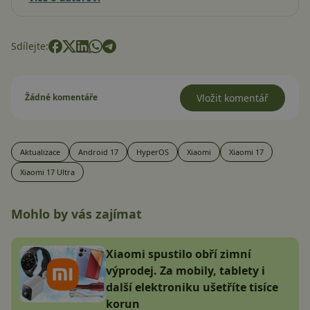
Sdílejte:
Žádné komentáře
Vložit komentář
Aktualizace
Android 17
HyperOS
Xiaomi
Xiaomi 17
Xiaomi 17 Ultra
Mohlo by vás zajímat
Xiaomi spustilo obří zimní
výprodej. Za mobily, tablety i
další elektroniku ušetříte tisíce
korun