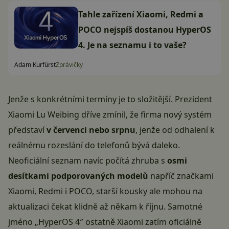
Tahle zařízení Xiaomi, Redmi a
POCO nejspíš dostanou HyperOS
4. Je na seznamu i to vaše?
Adam Kurfürst
Zprávičky
Jenže s konkrétními termíny je to složitější. Prezident
Xiaomi Lu Weibing dříve zmínil, že firma nový systém
představí
v červenci nebo srpnu
, jenže od odhalení k
reálnému rozeslání do telefonů bývá daleko.
Neoficiální seznam navíc počítá zhruba s
osmi
desítkami podporovaných modelů
napříč značkami
Xiaomi, Redmi i POCO, starší kousky ale mohou na
aktualizaci čekat klidně až někam k říjnu. Samotné
jméno „HyperOS 4″ ostatně Xiaomi zatím oficiálně