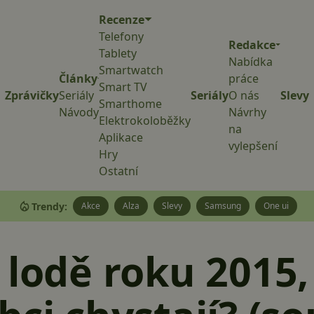
Recenze
Telefony
Redakce
Tablety
Nabídka
Smartwatch
Články
práce
Smart TV
Zprávičky
Seriály
Seriály
O nás
Slevy
Smarthome
Návody
Návrhy
Elektrokoloběžky
na
Aplikace
vylepšení
Hry
Ostatní
Trendy:
Akce
Alza
Slevy
Samsung
One ui
 lodě roku 2015,