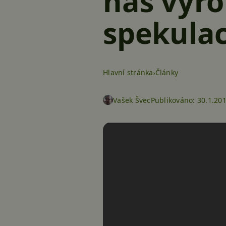
nás výro
spekulac
Hlavní stránka
Články
Vašek Švec
Publikováno:
30.1.201