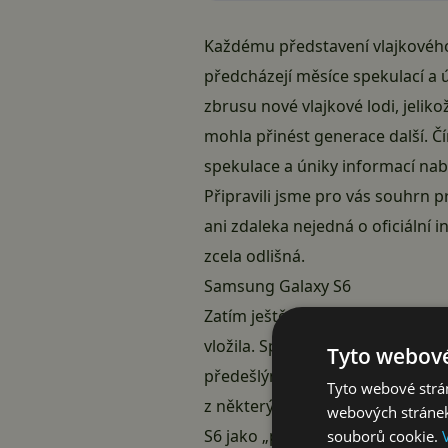
Každému představení vlajkovéh
předcházejí měsíce spekulací a 
zbrusu nové vlajkové lodi, jelik
mohla přinést generace další. Č
spekulace a úniky informací nabí
Připravili jsme pro vás souhrn 
ani zdaleka nejedná o oficiální
zcela odlišná.
Samsung Galaxy S6
Zatím ještě stále aktuální vlajk
vložila. Společnými jmenovateli
Tyto webové
předešlým modelem, nepříliš kla
Tyto webové strán
z některých) svých chyb poučit 
webových stránek
S6 jako „project zero“.
souborů cookie.