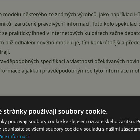
o modelu některého ze známých výrobců, jako například HT
úniků „zaručeně pravdivých“ informací. Toto kolo spekulací 
ož se prakticky ihned v internetových kuloárech začne deba
ím blíž odhalení nového modelu je, tím konkrétnější a přede
rají.
pravděpodobných specifikací a vlastností očekávaných novin
 informace a jakkoli pravděpodobnými se tyto informace mo
ová loď Samsungu – Galaxy S5 – zdaleka nenaplnila vysoká oč
 neuspokojivých prodejních výsledků Galaxy S5 bylo minimu
 stránky používají soubory cookie.
dně přijatý design a v neposlední řadě vysoká cena. Jak se
ky používají soubory cookie ke zlepšení uživatelského zážitku. 
a začít se svým vlajkovým modelem od nuly. To dokládá i k
 souhlasíte se všemi soubory cookie v souladu s našimi zásadam
Více informací