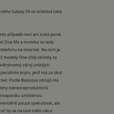
tného Galaxy S6 se očekává také
to případě není ani zcela jasné,
ení One Mx a novinka se tedy
lefonu na internet. Na nich je
ž modely One vždy sklízely za
ůvěryhodný zdroj uniklých
speciálním krytu, jenž má za úkol
ernet. Podle Blassova zdrojů má
ěrbiny stereoreproduktorů
fotoaparátu umístěnou
mentálně pouze spekulovat, ale
roč by se na tom mělo něco