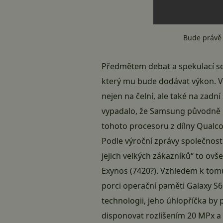
Bude právě 
Předmětem debat a spekulací se 
který mu bude dodávat výkon. V 
nejen na čelní, ale také na zad
vypadalo, že Samsung původně pl
tohoto procesoru z dílny Qualc
Podle
výroční zprávy společno
jejich velkých zákazníků“ to ov
Exynos (7420?). Vzhledem k tomu
porci operační paměti Galaxy S
technologii, jeho úhlopříčka by
disponovat rozlišením 20 MPx a 