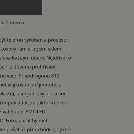
do 2. března
ýt telefon vyroben a procesor,
í kovový rám s krycím sklem
oslova každým dnem. Nejdříve to
šení z důvodu přehřívání
né verzi Snapdragonu 810.
ánět vlajkovou loď jednoho z
vlastní, osmijádrový procesor
ředpokládat, že takto štědrou
yužívat Super AMOLED
HD. Fotoaparát by měl
rým přišel už předchůdce, by měl