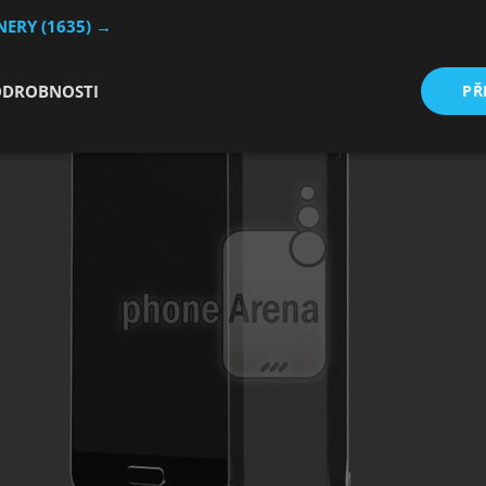
TNERY
(1635) →
ODROBNOSTI
PŘ