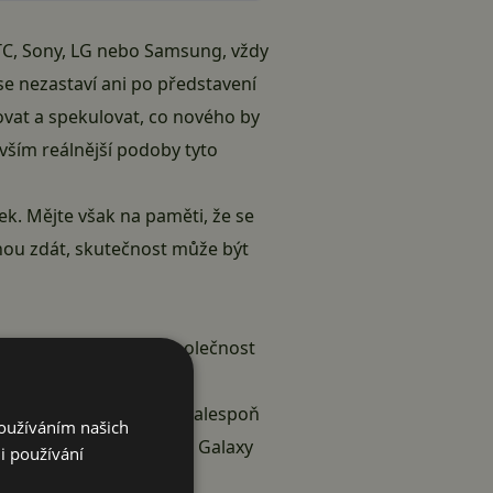
C, Sony, LG nebo Samsung, vždy
se nezastaví ani po představení
tovat a spekulovat, co nového by
vším reálnější podoby tyto
ek. Mějte však na paměti, že se
hou zdát, skutečnost může být
ekávání, která do ní společnost
m inovace v porovnání s
 zdá, Samsung se hodlá (alespoň
Používáním našich
ódové označení údajného Galaxy
i používání