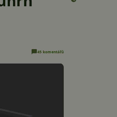
ouhrn
45 komentářů