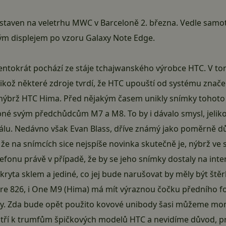
taven na veletrhu MWC v Barceloně 2. března. Vedle samo
tým displejem po vzoru Galaxy Note Edge.
entokrát pochází ze stáje tchajwanského výrobce HTC. V tom
elikož některé zdroje tvrdí, že HTC upouští od systému znač
brž HTC Hima. Před nějakým časem unikly snímky tohoto te
é svým předchůdcům M7 a M8. To by i dávalo smysl, jeliko
válu. Nedávno však Evan Blass, dříve známý jako poměrně d
že na snímcích sice nejspíše novinka skutečně je, nýbrž ve 
lefonu právě v případě, že by se jeho snímky dostaly na int
ekryta sklem a jediné, co jej bude narušovat by měly být št
re 826
, i One M9 (Hima) má mít výraznou čočku předního 
rany. Zda bude opět použito kovové unibody šasi můžeme mo
atří k trumfům špičkových modelů HTC a nevidíme důvod, p