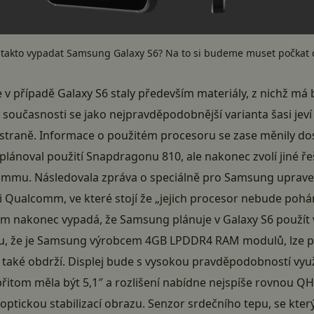
takto vypadat Samsung Galaxy S6? Na to si budeme muset počkat 
v případě Galaxy S6 staly především materiály, z nichž má b
současnosti se jako nejpravděpodobnější varianta šasi jev
ní straně. Informace o použitém procesoru se zase měnily d
ánoval použití Snapdragonu 810, ale nakonec zvolí jiné ře
ommu. Následovala zpráva o speciálně pro Samsung uprave
sti Qualcomm
, ve které stojí že „jejich procesor nebude poh
šem nakonec vypadá, že Samsung plánuje v Galaxy S6 použít 
, že je
Samsung výrobcem 4GB LPDDR4 RAM
modulů, lze p
6 také obdrží. Displej bude s vysokou pravděpodobností v
 přitom měla být 5,1″ a rozlišení nabídne nejspíše rovnou Q
optickou stabilizací obrazu. Senzor srdečního tepu, se kte