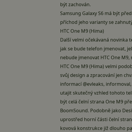
být zachován.
Samsung Galaxy S6 má být předs
příchod jeho varianty se zahnu
HTC One M9 (Hima)
Další velmi očekávaná novinka t
jak se bude telefon jmenovat, j
nebude jmenovat HTC One M9, ný
HTC One M9 (Hima) velmi podobn
svůj design a zpracování jen ch
informací @evleaks, informoval, 
utajit skutečný vzhled tohoto te
být celá čelní strana One M9 př
BoomSound. Podobně jako
Desi
uprostřed horní části čelní st
kovová konstrukce již dlouho p