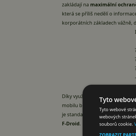
zakládají na
maximální ochran
která se příliš nedělí o informac
korporátních základech vážně, 
Díky využití Threema Push, nezá
Tyto webové
mobilu bez Google mobilních služ
Tyto webové strán
je standardně ke stažení přes 
webových stránek
F-Droid
.
souborů cookie.
ZOBRAZIT PAR