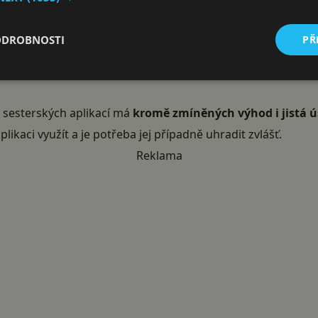
hreema. The Secure Messenger
Inst
ODROBNOSTI
PŘ
hreema GmbH
G
 sesterských aplikací má
kromě zmíněných výhod i jistá ú
plikaci využít a je potřeba jej případně uhradit zvlášť.
Reklama