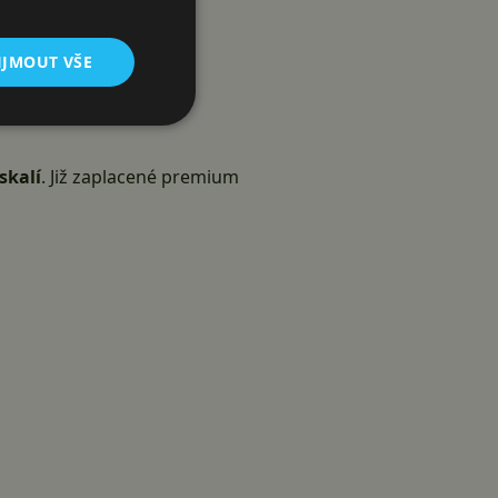
alovat (€6.49)
IJMOUT VŠE
oogle Play
skalí
. Již zaplacené premium