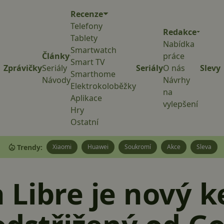
Recenze
Telefony
Redakce
Tablety
Nabídka
Smartwatch
Články
práce
Smart TV
Zprávičky
Seriály
Seriály
O nás
Slevy
Smarthome
Návody
Návrhy
Elektrokoloběžky
na
Aplikace
vylepšení
Hry
Ostatní
Trendy:
Xiaomi
Huawei
Soukromí
Akce
Sleva
Libre je nový k