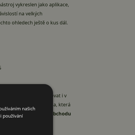
nástroj vykreslen jako aplikace,
ávislostí na velkých
těchto ohledech ještě o kus dál.
5
ná bezproblémově fungovat i v
klasické aplikace Threema, která
Používáním našich
out z alternativního obchodu
i používání