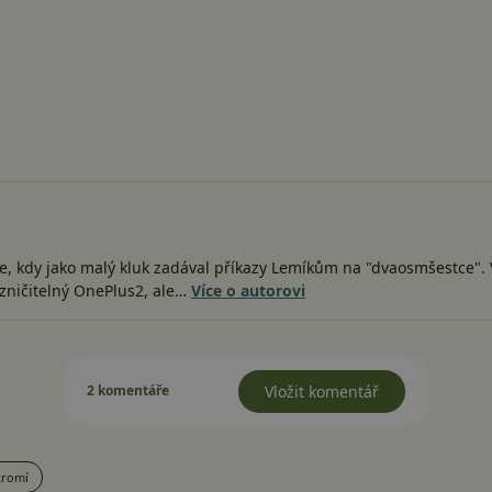
e, kdy jako malý kluk zadával příkazy Lemíkům na "dvaosmšestce". V
zničitelný OnePlus2, ale…
Více o autorovi
2 komentáře
Vložit komentář
kromí