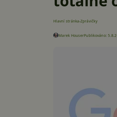
totálně 
Hlavní stránka
Zprávičky
Marek Houser
Publikováno:
5.8.