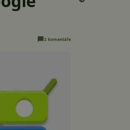
oogle
2 komentáře