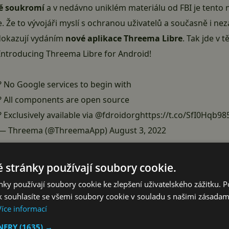
ě soukromí
a v nedávno
uniklém materiálu od FBI
je tento 
e. Že to vývojáři myslí s ochranou uživatelů a současně i nez
dokazují vydáním
nové aplikace Threema Libre
. Tak jde v 
Introducing Threema Libre for Android!
? No Google services to begin with
? All components are open source
? Exclusively available via
@fdroidorg
https://t.co/SfI0Hqb98
— Threema (@ThreemaApp)
August 3, 2022
vislého systému pro odesílání notifikací, je aplikace schop
 stránky používají soubory cookie.
eb (GMS) či jiných proprietárních součástí. Tím se liší od 
ky používají soubory cookie ke zlepšení uživatelského zážitku. 
Obchod Google Play. Oproti tomu Threema Libre se dá
stáhn
 souhlasíte se všemi soubory cookie v souladu s našimi zásadam
Více informací
TNERY
(1635) →