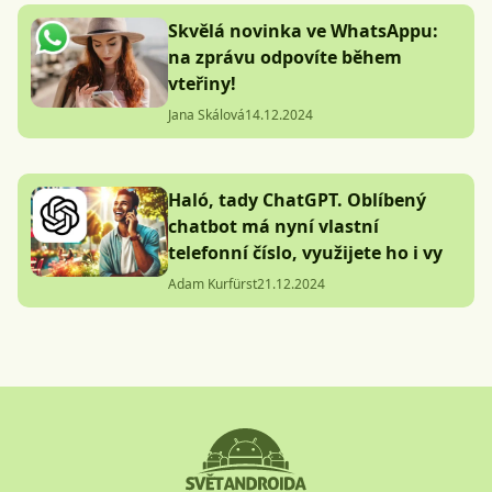
Skvělá novinka ve WhatsAppu:
na zprávu odpovíte během
vteřiny!
Jana Skálová
14.12.2024
Haló, tady ChatGPT. Oblíbený
chatbot má nyní vlastní
telefonní číslo, využijete ho i vy
Adam Kurfürst
21.12.2024