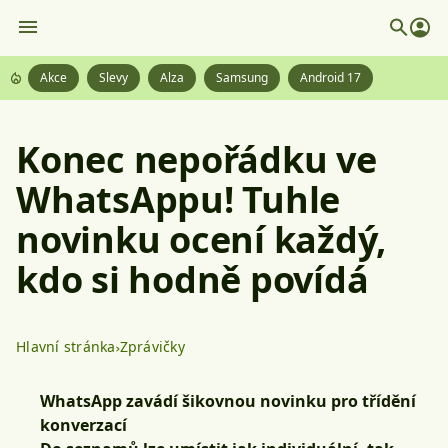
Akce
Slevy
Alza
Samsung
Android 17
Konec nepořádku ve
WhatsAppu! Tuhle
novinku ocení každý,
kdo si hodně povídá
Hlavní stránka
Zprávičky
WhatsApp zavádí šikovnou novinku pro třídění
konverzací