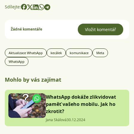
Sdílejte:
Žádné komentáře
Vložit komentář
Aktualizace WhatsApp
kecálek
komunikace
Meta
WhatsApp
Mohlo by vás zajímat
WhatsApp dokáže zlikvidovat
paměť vašeho mobilu. Jak ho
zkrotit?
Jana Skálová
30.12.2024