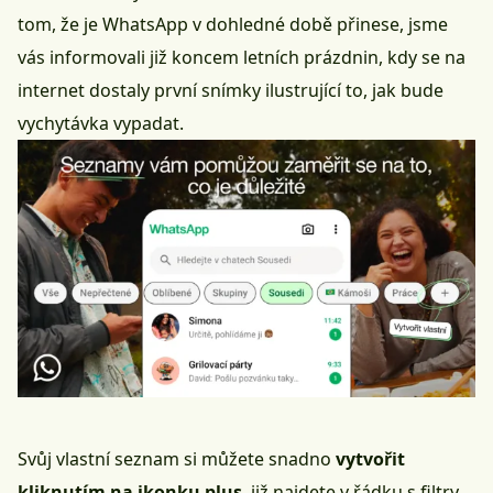
tom, že je WhatsApp v dohledné době přinese, jsme
vás
informovali
již koncem letních prázdnin, kdy se na
internet dostaly první snímky ilustrující to, jak bude
vychytávka vypadat.
Svůj vlastní seznam si můžete snadno
vytvořit
kliknutím na ikonku plus
, již najdete v řádku s filtry