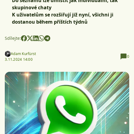
Do seznamů lze umístit jak individuální, tak
skupinové chaty
K uživatelům se rozšiřují již nyní, všichni ji
dostanou během příštích týdnů
Sdílejte:
Adam Kurfürst
0
3.11.2024 14:00