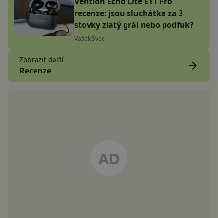
Vention Echo Lite E11 Pro
recenze: jsou sluchátka za 3
stovky zlatý grál nebo podfuk?
Vašek Švec
Zobrazit další
Recenze