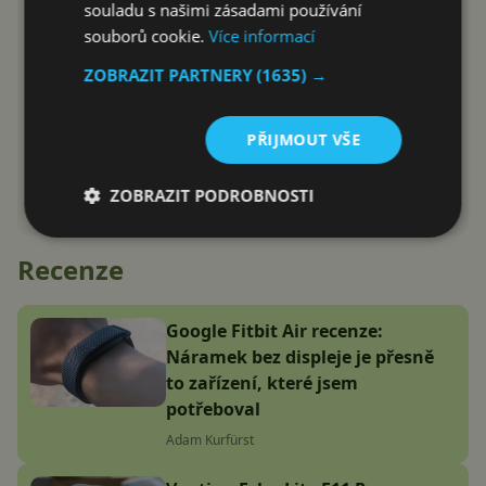
souladu s našimi zásadami používání
souborů cookie.
Více informací
ZOBRAZIT PARTNERY
(1635) →
PŘIJMOUT VŠE
ZOBRAZIT PODROBNOSTI
Recenze
Google Fitbit Air recenze:
Náramek bez displeje je přesně
to zařízení, které jsem
potřeboval
Adam Kurfürst