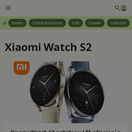
Xiaomi
Chytrá domácnost
Únik
Huawei
Soukromí
Xiaomi Watch S2