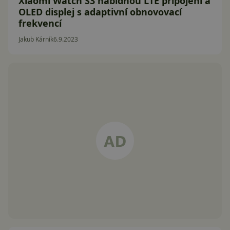
Xiaomi Watch S3 nabídnou LTE připojení a
OLED displej s adaptivní obnovovací
frekvencí
Jakub Kárník
6.9.2023