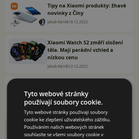
Tipy na Xiaomi produkty: žhavé
novinky z Číny
Jakub Kárník
18.12.2022
Xiaomi Watch S2 změří složení
těla. Mají parádní vzhled a
nízkou cenu
Jakub Kárník
12.12.2022
Balíček toho nejlepšího od
Xiaomi: Mobil, hodinky a
Tyto webové stránky
sluchátka
používají soubory cookie.
Jakub Kárník
10.12.2022
Tyto webové stránky používají soubory
cookie ke zlepšení uživatelského zážitku.
Používáním našich webových stránek
souhlasíte se všemi soubory cookie v