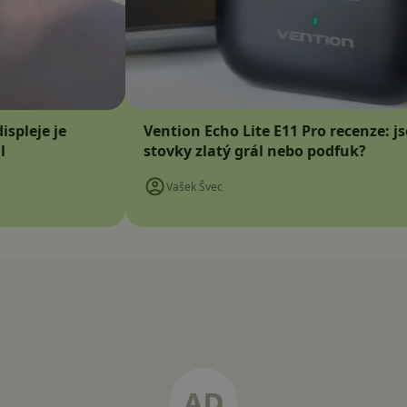
ispleje je
Vention Echo Lite E11 Pro recenze: j
l
stovky zlatý grál nebo podfuk?
Vašek Švec