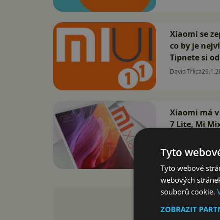
Xiaomi se ze
co by je nejv
Tipnete si o
David Trlica
29.1.2
Xiaomi má v 
7 Lite, Mi Mi
David Trlica
14.5.2
Tyto webové
Tyto webové strán
webových stránek
souborů cookie.
ZOBRAZIT PAR