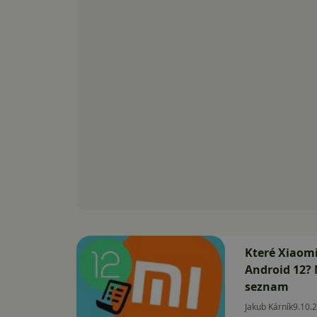
Které Xiaomi
Android 12? 
seznam
Jakub Kárník
9.10.