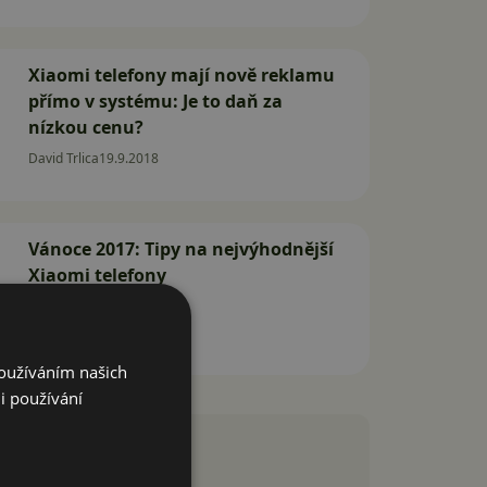
Xiaomi telefony mají nově reklamu
přímo v systému: Je to daň za
nízkou cenu?
David Trlica
19.9.2018
Vánoce 2017: Tipy na nejvýhodnější
Xiaomi telefony
Jan Dolejš
9.12.2017
Používáním našich
i používání