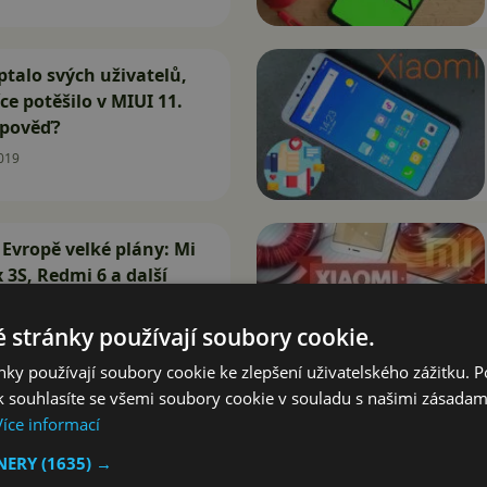
ptalo svých uživatelů,
íce potěšilo v MIUI 11.
dpověď?
019
Evropě velké plány: Mi
x 3S, Redmi 6 a další
018
 stránky používají soubory cookie.
ky používají soubory cookie ke zlepšení uživatelského zážitku. 
 souhlasíte se všemi soubory cookie v souladu s našimi zásadam
Více informací
TNERY
(1635) →