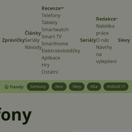
Recenze
Telefony
Redakce
Tablety
Nabídka
Smartwatch
Články
práce
Smart TV
Zprávičky
Seriály
Seriály
O nás
Slevy
Smarthome
Návody
Návrhy
Elektrokoloběžky
na
Aplikace
vylepšení
Hry
Ostatní
Trendy:
Samsung
Akce
Slevy
Alza
Android 17
fony