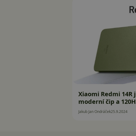
Xiaomi Redmi 14R j
moderní čip a 120Hz
Jakub Jan Ondráček
25.9.2024