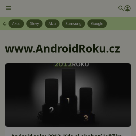
Akce
Slevy
Alza
Samsung
Google
www.AndroidRoku.cz