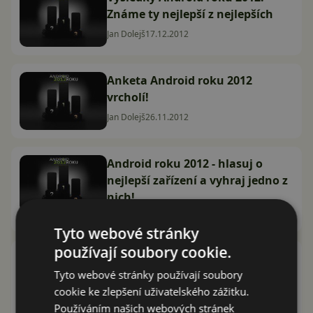
Známe ty nejlepší z nejlepších
Jan Dolejš
17.12.2012
Anketa Android roku 2012
vrcholí!
Jan Dolejš
26.11.2012
Android roku 2012 - hlasuj o
nejlepší zařízení a vyhraj jedno z
nich!
Jan Dolejš
2.11.2012
Tyto webové stránky
používají soubory cookie.
Android roku 2011: jaké telefony
se dostaly do top5 (průběžné
Tyto webové stránky používají soubory
výsledky)?
cookie ke zlepšení uživatelského zážitku.
Používáním našich webových stránek
Petr Mišák
19.12.2011