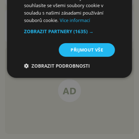
souhlasíte se všemi soubory cookie v
souladu s našimi zásadami používání
Android roku 2011: hlasování o
souborů cookie.
Více informací
nejlepší Android je spuštěno
ZOBRAZIT PARTNERY
(1635) →
Petr Mišák
1.12.2011
PŘIJMOUT VŠE
ZOBRAZIT PODROBNOSTI