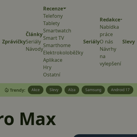
Recenze
Telefony
Redakce
Tablety
Nabídka
Smartwatch
Články
práce
Smart TV
Zprávičky
Seriály
Seriály
O nás
Slevy
Smarthome
Návody
Návrhy
Elektrokoloběžky
na
Aplikace
vylepšení
Hry
Ostatní
Trendy:
Akce
Slevy
Alza
Samsung
Android 17
ro Max