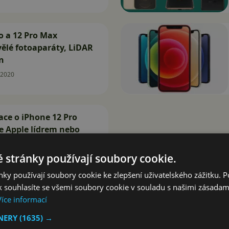
o a 12 Pro Max
kvělé fotoaparáty, LiDAR
n
.2020
ace o iPhone 12 Pro
e Apple lídrem nebo
t Android?
 stránky používají soubory cookie.
2020
ky používají soubory cookie ke zlepšení uživatelského zážitku. 
 souhlasíte se všemi soubory cookie v souladu s našimi zásadam
Více informací
TNERY
(1635) →