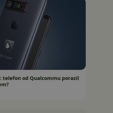
: telefon od Qualcommu porazil
čem?