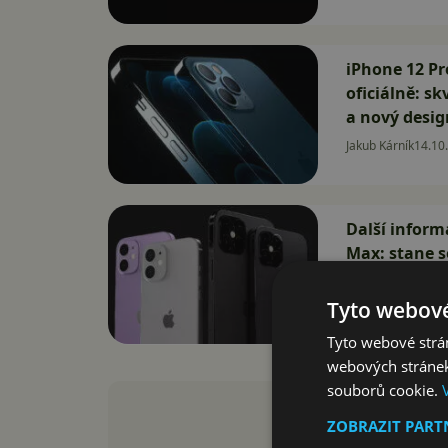
iPhone 12 Pr
oficiálně: s
a nový desig
Jakub Kárník
14.10
Další inform
Max: stane s
bude doháně
Tyto webové
Jakub Kárník
30.8.
Tyto webové strán
webových stránek
souborů cookie.
ZOBRAZIT PAR