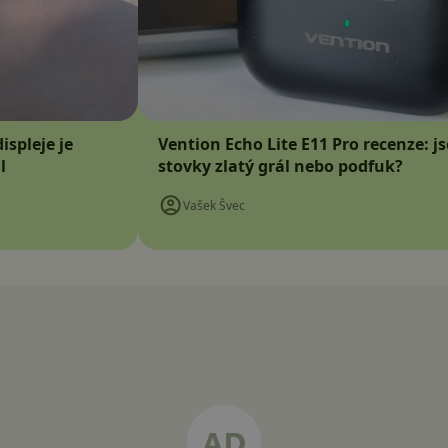
ispleje je
Vention Echo Lite E11 Pro recenze: j
l
stovky zlatý grál nebo podfuk?
Vašek Švec