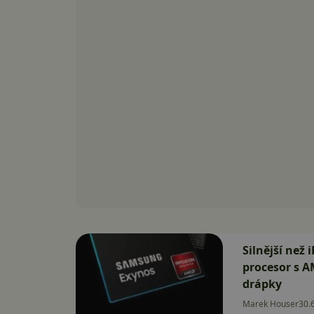
Silnější než
procesor s A
drápky
Marek Houser
30.