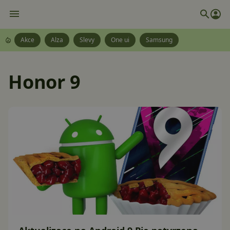
Akce
Alza
Slevy
One ui
Samsung
Honor 9