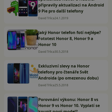
připravily aktualizaci na Android
9 Pie pro další telefony
David Trlica
24.1.2019
Jaký Honor telefon fotí nejlépe?
Fototest Honor 8, Honor 9 a
Honor 10
David Trlica
30.5.2018
Exkluzivní slevy na Honor
telefony pro čtenáře Svět
Androida (po omezenou dobu)
David Trlica
25.5.2018
Porovnání výkonu: Honor 8 vs
Honor 9 vs Honor 10. Vyplatí se
koupit nový model?