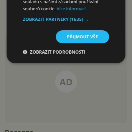
souladu s našimi zásadami používání
Honor 9 je levnější než OnePlus 5,
souborů cookie.
Více informací
nabídne duální fotoaparát a
ZOBRAZIT PARTNERY
(1635) →
čtečku otisků
David Trlica
27.6.2017
PŘIJMOUT VŠE
ZOBRAZIT PODROBNOSTI