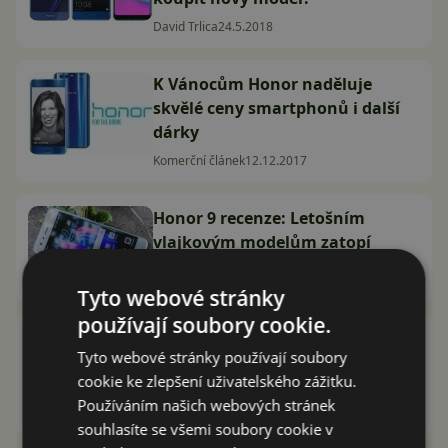
David Trlica
24.5.2018
K Vánocům Honor naděluje
skvělé ceny smartphonů i další
dárky
Komerční článek
12.12.2017
Honor 9 recenze: Letošním
vlajkovým modelům zatopí
Jan Dolejš
17.7.2017
Tyto webové stránky
používají soubory cookie.
Češi za Smartphone Honor 9
Tyto webové stránky používají soubory
zaplatí o téměř 1 200 Kč více než
cookie ke zlepšení uživatelského zážitku.
v Německu. Proč?
Používáním našich webových stránek
David Trlica
27.6.2017
souhlasíte se všemi soubory cookie v