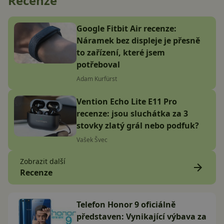
Recenze
Google Fitbit Air recenze:
Náramek bez displeje je přesně
to zařízení, které jsem
potřeboval
Adam Kurfürst
Vention Echo Lite E11 Pro
recenze: jsou sluchátka za 3
stovky zlatý grál nebo podfuk?
Vašek Švec
Zobrazit další
Recenze
Telefon Honor 9 oficiálně
představen: Vynikající výbava za