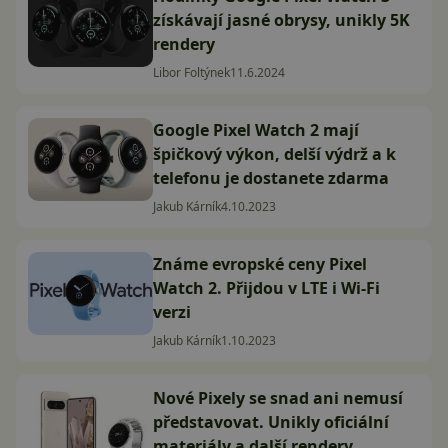
získávají jasné obrysy, unikly 5K
rendery
Libor Foltýnek
11.6.2024
Google Pixel Watch 2 mají
špičkový výkon, delší výdrž a k
telefonu je dostanete zdarma
Jakub Kárník
4.10.2023
Známe evropské ceny Pixel
Watch 2. Přijdou v LTE i Wi-Fi
verzi
Jakub Kárník
1.10.2023
Nové Pixely se snad ani nemusí
představovat. Unikly oficiální
materiály a další rendery