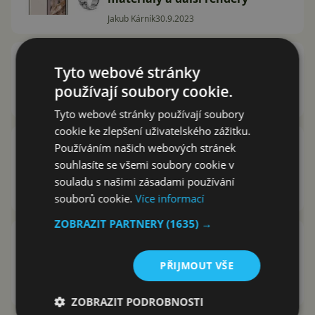
Jakub Kárník
30.9.2023
Řada Pixel 8 přece zdraží. Ale
Tyto webové stránky
méně, než se čekalo
používají soubory cookie.
Jakub Kárník
26.9.2023
Tyto webové stránky používají soubory
cookie ke zlepšení uživatelského zážitku.
Google předčasně odhalil
Používáním našich webových stránek
hodinky Pixel Watch 2. Co je na
souhlasíte se všemi soubory cookie v
nich nového?
souladu s našimi zásadami používání
Jakub Kárník
10.9.2023
souborů cookie.
Více informací
ZOBRAZIT PARTNERY
(1635) →
Druhé Pixel Watch konkurenci
pořádně zatopí. Mrkněte na
PŘIJMOUT VŠE
uniklé specifikace
Jakub Kárník
7.8.2023
ZOBRAZIT PODROBNOSTI