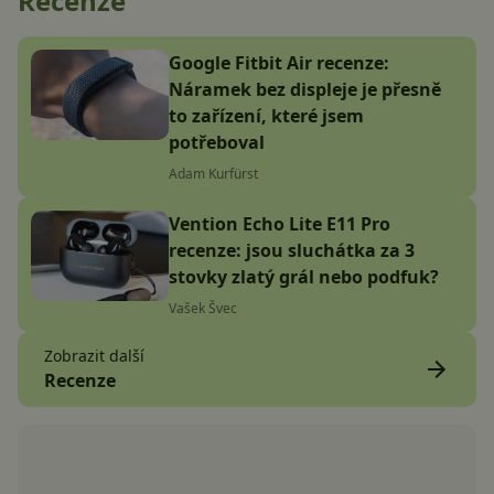
Recenze
Google Fitbit Air recenze:
Náramek bez displeje je přesně
to zařízení, které jsem
potřeboval
Adam Kurfürst
Vention Echo Lite E11 Pro
recenze: jsou sluchátka za 3
stovky zlatý grál nebo podfuk?
Vašek Švec
Zobrazit další
Recenze