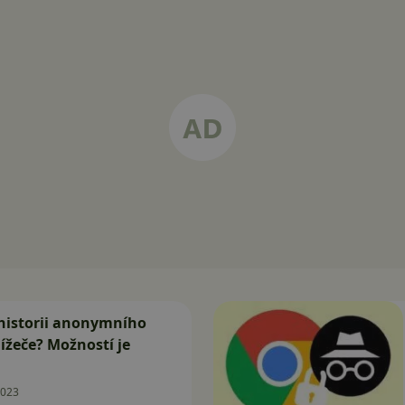
 historii anonymního
ížeče? Možností je
2023