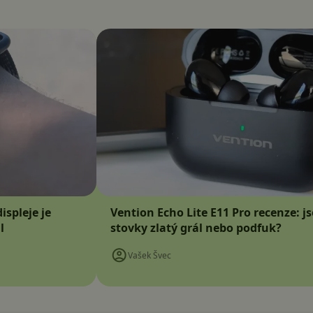
ispleje je
Vention Echo Lite E11 Pro recenze: j
l
stovky zlatý grál nebo podfuk?
Vašek Švec