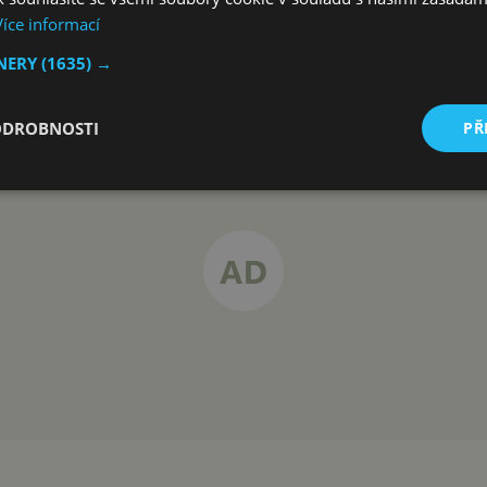
Více informací
TNERY
(1635) →
ODROBNOSTI
PŘ