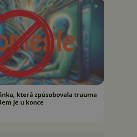
ánka, která způsobovala trauma
dem je u konce