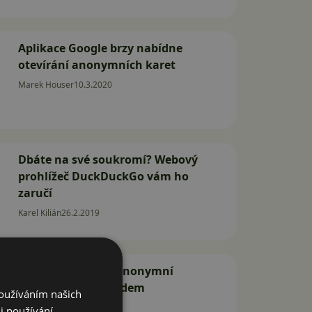
Aplikace Google brzy nabídne
otevírání anonymních karet
Marek Houser
10.3.2020
Dbáte na své soukromí? Webový
prohlížeč DuckDuckGo vám ho
zaručí
Karel Kilián
26.2.2019
Poradíme, jak na anonymní
surfování s Androidem
Používáním našich
Jan Dolejš
5.7.2017
i používání