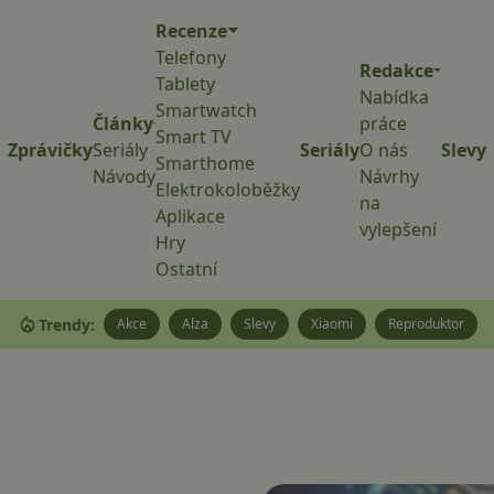
Recenze
Telefony
Redakce
Tablety
Nabídka
Smartwatch
Články
práce
Smart TV
Zprávičky
Seriály
Seriály
O nás
Slevy
Smarthome
Návody
Návrhy
Elektrokoloběžky
na
Aplikace
vylepšení
Hry
Ostatní
Trendy:
Akce
Alza
Slevy
Xiaomi
Reproduktor