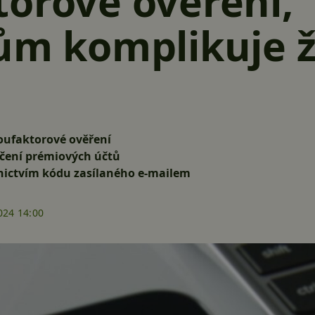
orové ověření,
ům komplikuje ž
oufaktorové ověření
ečení prémiových účtů
dnictvím kódu zasílaného e-mailem
024 14:00