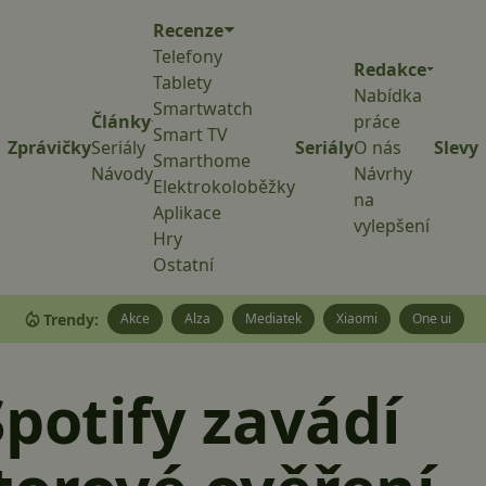
Recenze
Telefony
Redakce
Tablety
Nabídka
Smartwatch
Články
práce
Smart TV
Zprávičky
Seriály
Seriály
O nás
Slevy
Smarthome
Návody
Návrhy
Elektrokoloběžky
na
Aplikace
vylepšení
Hry
Ostatní
Trendy:
Akce
Alza
Mediatek
Xiaomi
One ui
Spotify zavádí