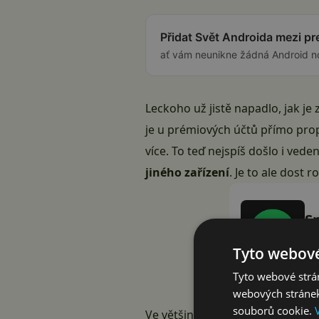
Přidat Svět Androida mezi p
ať vám neunikne žádná Android n
Leckoho už jistě napadlo, jak je 
je u
prémiových účtů
přímo prop
více. To teď nejspíš došlo i ved
jiného zařízení
. Je to ale dost r
S
Sp
Tyto webové
Tyto webové strán
webových stránek
souborů cookie.
Ve většině případů funguje dvou