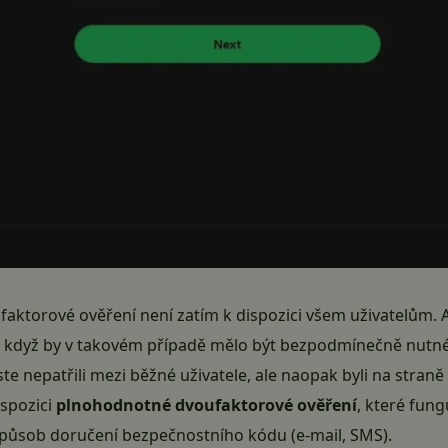
ufaktorové ověření není zatím k dispozici všem uživatelům.
to i když by v takovém případě mělo být bezpodmínečně nutné
e nepatřili mezi běžné uživatele, ale naopak byli na straně 
spozici
plnohodnotné dvoufaktorové ověření
, které fung
způsob doručení bezpečnostního kódu (e-mail, SMS).