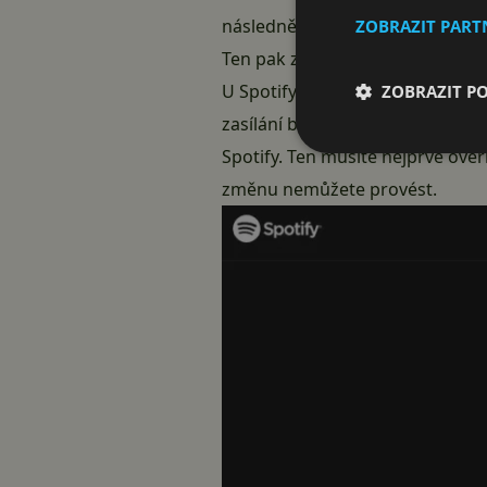
následně si vyberete, jakým zp
ZOBRAZIT PAR
Ten pak zadáte přímo do přihla
U Spotify ale druhý stupeň přih
ZOBRAZIT P
zasílání bezpečnostního kódu ani
Spotify
. Ten musíte nejprve ověř
změnu nemůžete provést.