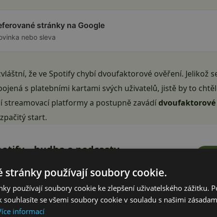
referované stránky na Google
ovinka nebo sleva
zvláštní, že ve Spotify chybí dvoufaktorové ověření. Jelikož 
ojená s platebními kartami svých uživatelů, jistě by to ch
ení streamovací platformy a postupně zavádí
dvoufaktorové o
ozpačitý start.
potify – hudba a podcasty
Ins
otify AB
 stránky používají soubory cookie.
ky používají soubory cookie ke zlepšení uživatelského zážitku. 
 souhlasíte se všemi soubory cookie v souladu s našimi zásadam
Více informací
faktorové ověření jednoduše tak, že se přihlásíte svým už