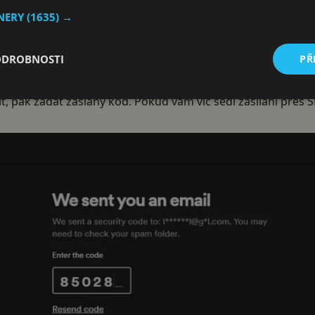
ůsobem vám má přicházet bezpečnostní kód (typicky prostř
TNERY
(1635) →
šovacího okénka dané služby. A hotovo.
lašování probíhá
prostřednictvím e-mailu
. Pouze. Nemáte m
ODROBNOSTI
PŘ
 žádnou jinou aplikaci. Navíc musí jít výhradně o e-mail, kt
it, pak zadat zaslaný kód. Pokud vám víc sedí zasílání pře