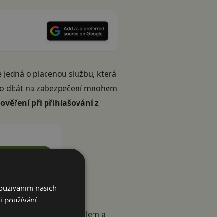
se jedná o placenou službu, která
tělo dbát na zabezpečení mnohem
věření při přihlašování z
talovat (Free)
Google Play
Používáním našich
i používání
ivatelským jménem a heslem a