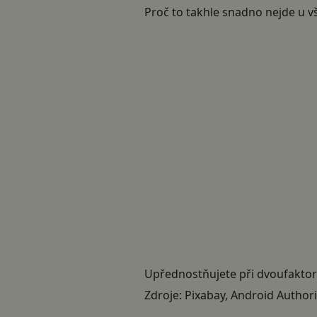
Proč to takhle snadno nejde u v
Upřednostňujete při dvoufakto
Zdroje:
Pixabay
,
Android Authori