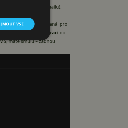
ednictvím SMS nebo e-mailu).
ožnost vybrat si jiný kanál pro
IJMOUT VŠE
erý byl
použit při registraci
do
s SMS, máte smůlu – žádnou