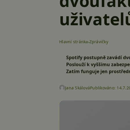
dvoufakt
uživatel
Hlavní stránka
Zprávičky
Spotify postupně zavádí dv
Poslouží k vyššímu zabezp
Zatím funguje jen prostře
Jana Skálová
Publikováno:
14.7.2