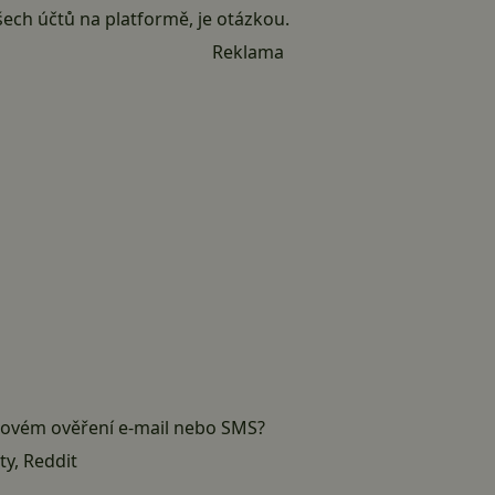
šech účtů na platformě, je otázkou.
Reklama
rovém ověření e-mail nebo SMS?
ty
,
Reddit