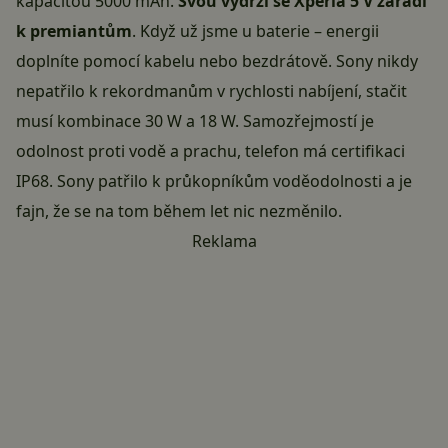
kapacitou 5000 mAh.
Svou výdrží se Xperia 5 V zařadí
k premiantům
. Když už jsme u baterie – energii
doplníte pomocí kabelu nebo bezdrátově.
Sony
nikdy
nepatřilo k rekordmanům v rychlosti nabíjení, stačit
musí kombinace 30 W a 18 W. Samozřejmostí je
odolnost proti vodě a prachu, telefon má certifikaci
IP68. Sony patřilo k průkopníkům voděodolnosti a je
fajn, že se na tom během let nic nezměnilo.
Reklama