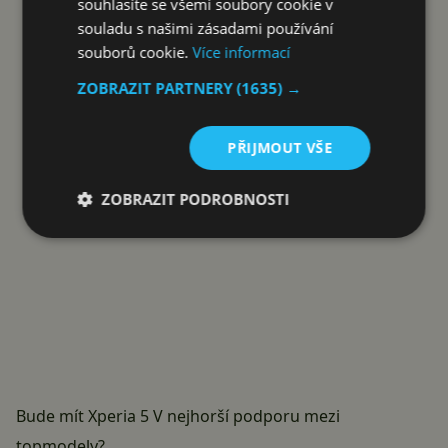
souhlasíte se všemi soubory cookie v
Reklama
souladu s našimi zásadami používání
souborů cookie.
Více informací
ZOBRAZIT PARTNERY
(1635) →
PŘIJMOUT VŠE
ZOBRAZIT PODROBNOSTI
Bude mít Xperia 5 V nejhorší podporu mezi
topmodely?