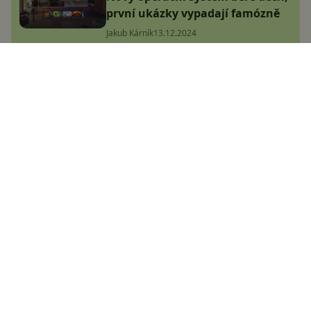
první ukázky vypadají famózně
Jakub Kárník
13.12.2024
WhatsApp dokáže zlikvidovat
paměť vašeho mobilu. Jak ho
zkrotit?
Jana Skálová
30.12.2024
Sony chce konkurovat Tesle,
začne vyrábět svůj vlastní
elektromobil. Afeela bude ale jen
pro bohaté
Jana Skálová
7.1.2025