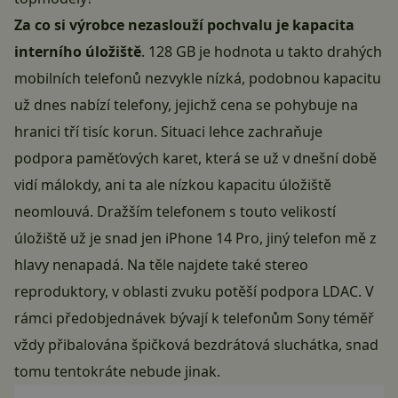
Za co si výrobce nezaslouží pochvalu je kapacita
interního úložiště
. 128 GB je hodnota u takto drahých
mobilních telefonů nezvykle nízká, podobnou kapacitu
už dnes nabízí telefony, jejichž cena se pohybuje na
hranici tří tisíc korun. Situaci lehce zachraňuje
podpora paměťových karet, která se už v dnešní době
vidí málokdy, ani ta ale nízkou kapacitu úložiště
neomlouvá. Dražším telefonem s touto velikostí
úložiště už je snad jen iPhone 14 Pro, jiný telefon mě z
hlavy nenapadá. Na těle najdete také stereo
reproduktory, v oblasti zvuku potěší podpora LDAC. V
rámci předobjednávek bývají k telefonům Sony téměř
vždy přibalována špičková bezdrátová sluchátka, snad
tomu tentokráte nebude jinak.