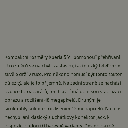
Kompaktní rozměry Xperia 5 V „pomohou“ přehřívání
U rozměrů se na chvíli zastavím, takto úzký telefon se
skvěle drží v ruce. Pro někoho nemusí být tento faktor
důležitý, ale je to příjemné. Na zadní straně se nachází
dvojice fotoaparátů, ten hlavní má optickou stabilizaci
obrazu a rozlišení 48 megapixelů. Druhým je
širokoúhlý kolega s rozlišením 12 megapixelů. Na těle
nechybí ani klasický sluchátkový konektor jack, k
dispozici budou tři barevné varianty. Design na mě