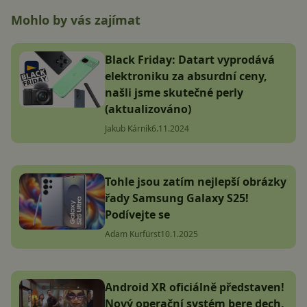
Mohlo by vás zajímat
Black Friday: Datart vyprodává
elektroniku za absurdní ceny,
našli jsme skutečné perly
(aktualizováno)
Jakub Kárník
6.11.2024
Tohle jsou zatím nejlepší obrázky
řady Samsung Galaxy S25!
Podívejte se
Adam Kurfürst
10.1.2025
Android XR oficiálně představen!
Nový operační systém bere dech,