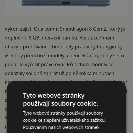
Výkon zajistí Qualcomm Snapdragon 8 Gen 2, který je
doplněn o 8 GB operační paměti. Ale už teď mám
obavy z přehřívání… Tím trpěly prakticky bez výjimky
všechny předchozí modely a neočekávám, že by se to
podařilo vyřešit právě nyní. Předchozí modely se
dokázaly solidně zahřát už po několika minutách
nahrávání videa, u Sony pravděpodobně dobře ví, proč
neumožňují nahrávání videa v 8K rozlišení. Při přehřátí
Tyto webové stránky
dochází ke snížení výkonu, telefon ale rovnou může
používají soubory cookie.
omezit některé funkce. Pořád existuje šance, že Sony
Tyto webové stránky používají soubory
Xperia 5 V příjemně překvapí a na přehřívání trpět
cookie ke zlepšení uživatelského zážitku.
nebude. Jak jsem zmínil, velké naděje si nedělám.
Používáním našich webových stránek