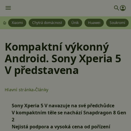
Xiaomi
Chytrá domácnost
Únik
Huawei
Soukromí
Kompaktní výkonný
Android. Sony Xperia 5
V představena
Hlavní stránka
Články
Sony Xperia 5 V navazuje na své předchůdce
V kompaktním těle se nachází Snapdragon 8 Gen
2
Nejistá podpora a vysoká cena od pořízení