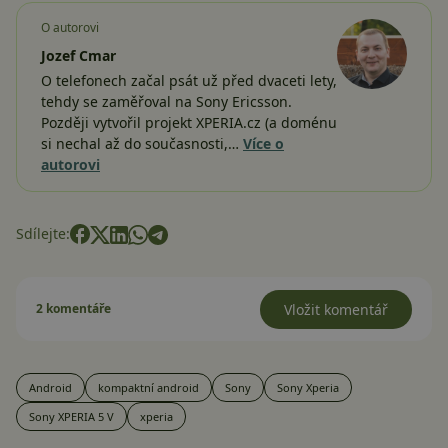
O autorovi
Jozef Cmar
O telefonech začal psát už před dvaceti lety,
tehdy se zaměřoval na Sony Ericsson.
Později vytvořil projekt XPERIA.cz (a doménu
si nechal až do současnosti,…
Více o
autorovi
Sdílejte:
2 komentáře
Vložit komentář
Android
kompaktní android
Sony
Sony Xperia
Sony XPERIA 5 V
xperia