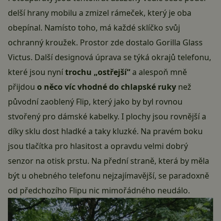
delší hrany mobilu a zmizel rámeček, který je oba
obepínal. Namísto toho, má každé sklíčko svůj
ochranný kroužek. Prostor zde dostalo Gorilla Glass
Victus. Další designová úprava se týká okrajů telefonu,
které jsou nyní
trochu „ostřejší“
a alespoň mně
přijdou
o něco víc vhodné do chlapské ruky
než
původní zaoblený Flip, který jako by byl rovnou
stvořený pro dámské kabelky. I plochy jsou rovnější a
díky sklu dost hladké a taky kluzké. Na pravém boku
jsou tlačítka pro hlasitost a opravdu velmi dobrý
senzor na otisk prstu. Na přední straně, která by měla
být u ohebného telefonu nejzajímavější, se paradoxně
od předchozího Flipu nic mimořádného neudálo.