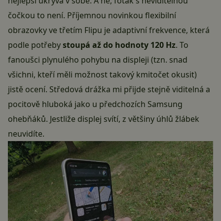
nejlepší ukrývá v sobě. A ne,
foťák s neviditelnou
čočkou to není
. Příjemnou novinkou flexibilní
obrazovky ve třetím Flipu je adaptivní frekvence, která
podle potřeby
stoupá až do hodnoty 120 Hz
. To
fanoušci plynulého pohybu na displeji (tzn. snad
všichni, kteří měli možnost takový kmitočet okusit)
jistě ocení. Středová drážka mi přijde stejně viditelná a
pocitově hluboká jako u předchozích Samsung
ohebňáků. Jestliže displej svítí, z většiny úhlů žlábek
neuvidíte.