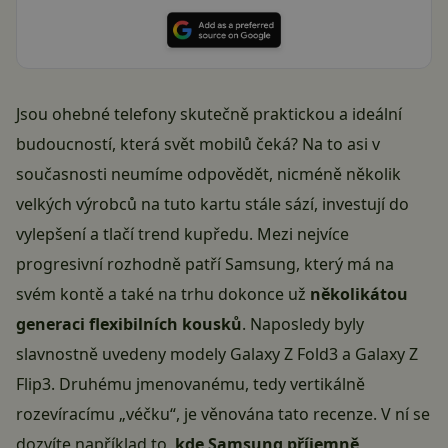
Jsou ohebné telefony skutečně praktickou a ideální
budoucností, která svět mobilů čeká? Na to asi v
současnosti neumíme odpovědět, nicméně několik
velkých výrobců na tuto kartu stále sází, investují do
vylepšení a tlačí trend kupředu. Mezi nejvíce
progresivní rozhodně patří Samsung, který má na
svém kontě a také na trhu dokonce už
několikátou
generaci flexibilních kousků
. Naposledy byly
slavnostně uvedeny modely Galaxy Z Fold3 a Galaxy Z
Flip3. Druhému jmenovanému, tedy vertikálně
rozevíracímu „véčku“, je věnována tato recenze. V ní se
dozvíte například to,
kde Samsung příjemně