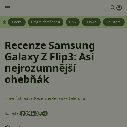
Xiaomi
Chytrá domácnost
Únik
Huawei
Soukromí
Recenze Samsung
Galaxy Z Flip3: Asi
nejrozumnější
ohebňák
Hlavní stránka
Recenze
Recenze telefonů
Sdílejte: