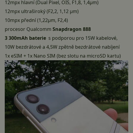
12mpx hlavní (Dual Pixel, OIS, F1,8, 1,4μm)
12mpx ultraširoký (F2,2, 1,12 μm)
10mpx přední (1,22μm, F2,4)
procesor Qualcomm
Snapdragon 888
3 300mAh baterie
s podporou pro 15W kabelové,
10W bezdrátové a 4,5W zpětně bezdrátové nabíjení
1x eSIM + 1x Nano SIM (bez slotu na microSD kartu)