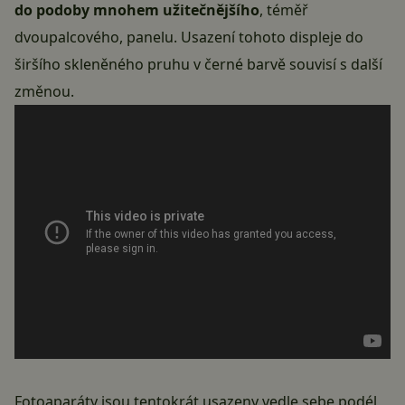
do podoby mnohem užitečnějšího
, téměř
dvoupalcového, panelu. Usazení tohoto displeje do
širšího skleněného pruhu v černé barvě souvisí s další
změnou.
Fotoaparáty jsou tentokrát usazeny vedle sebe podél