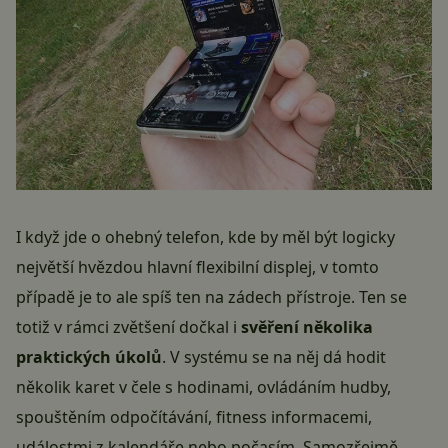
I když jde o ohebný telefon, kde by měl být logicky
největší hvězdou hlavní flexibilní displej, v tomto
případě je to ale spíš ten na zádech přístroje. Ten se
totiž v rámci zvětšení dočkal i
svěření několika
praktických úkolů
. V systému se na něj dá hodit
několik karet v čele s hodinami, ovládáním hudby,
spouštěním odpočítávání, fitness informacemi,
událostmi z kalendáře nebo počasím. Samozřejmě