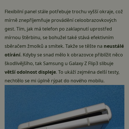
Flexibilní panel stále potřebuje trochu vyšší okraje, což
mírně znepříjemňuje provádění celoobrazovkových
gest. Tím, jak má telefon po zaklapnutí uprostřed
mírnou štěrbinu, se bohužel také stává efektivním
sběračem žmolků a smítek. Takže se těšte na
neustálé
otírání
. Kdyby se snad mělo k obrazovce přiblížit něco
škodlivějšího, tak Samsung u Galaxy Z Flip3 slibuje
větší odolnost displeje
. To ukáží zejména delší testy,
nechtělo se mi úplně rýpat do nového mobilu.