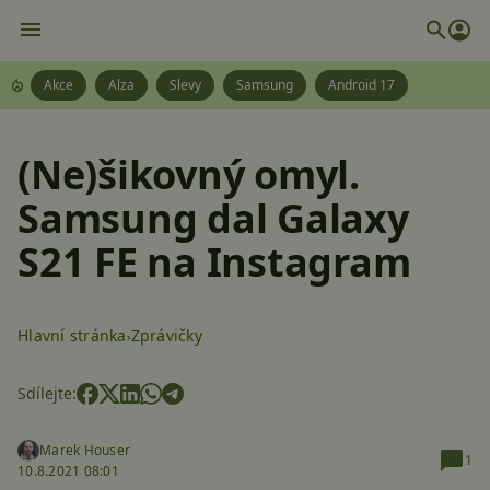
Akce
Alza
Slevy
Samsung
Android 17
(Ne)šikovný omyl.
Samsung dal Galaxy
S21 FE na Instagram
Hlavní stránka
Zprávičky
Sdílejte:
Marek Houser
1
10.8.2021 08:01