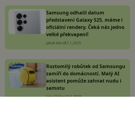
Samsung odhalil datum
představení Galaxy S25, máme i
oficiální rendery. Čeká nás jedno
velké překvapení!
Jakub Kárník
7.1.2025
Roztomilý robůtek od Samsungu
zamíří do domácností. Malý AI
asistent pomůže zahnat nudu i
samotu
Jana Skálová
9.1.2025