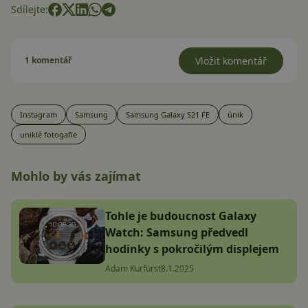
Sdílejte:
1 komentář
Vložit komentář
Instagram
Samsung
Samsung Galaxy S21 FE
únik
uniklé fotogafie
Mohlo by vás zajímat
Tohle je budoucnost Galaxy
Watch: Samsung předvedl
hodinky s pokročilým displejem
Adam Kurfürst
8.1.2025