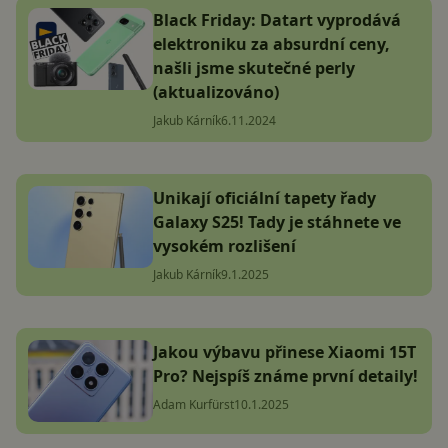
Black Friday: Datart vyprodává
elektroniku za absurdní ceny,
našli jsme skutečné perly
(aktualizováno)
Jakub Kárník
6.11.2024
Unikají oficiální tapety řady
Galaxy S25! Tady je stáhnete ve
vysokém rozlišení
Jakub Kárník
9.1.2025
Jakou výbavu přinese Xiaomi 15T
Pro? Nejspíš známe první detaily!
Adam Kurfürst
10.1.2025