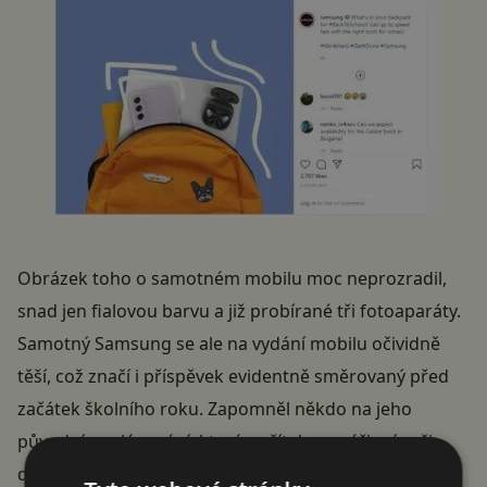
Obrázek toho o samotném mobilu moc neprozradil,
snad jen fialovou barvu a již probírané tři fotoaparáty.
Samotný
Samsung
se ale na vydání mobilu očividně
těší, což značí i příspěvek evidentně směrovaný před
začátek školního roku. Zapomněl někdo na jeho
původní naplánování, které počítalo se zářiovým či
dokonce
prázdninovým termínem představení
?