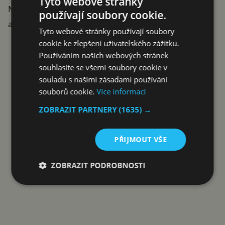
Tyto webové stránky
Nebo se korejská firma velmi šikovně postarala o to,
používají soubory cookie.
aby se na telefon nezapomnělo?
Tyto webové stránky používají soubory
Reklama
cookie ke zlepšení uživatelského zážitku.
Používáním našich webových stránek
souhlasíte se všemi soubory cookie v
souladu s našimi zásadami používání
souborů cookie.
Více informací
ZOBRAZIT PARTNERY
(1635) →
PŘIJMOUT VŠE
ZOBRAZIT PODROBNOSTI