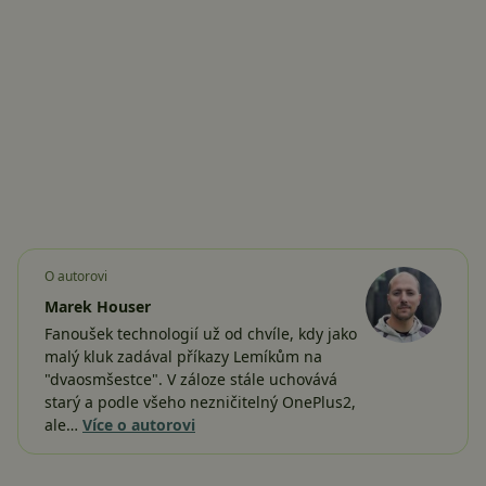
O autorovi
Marek Houser
Fanoušek technologií už od chvíle, kdy jako
malý kluk zadával příkazy Lemíkům na
"dvaosmšestce". V záloze stále uchovává
starý a podle všeho nezničitelný OnePlus2,
ale…
Více o autorovi