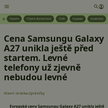
Xiaomi
Chytrá domácnost
Únik
Huawei
Soukromí
Cena Samsungu Galaxy
A27 unikla ještě před
startem. Levné
telefony už zjevně
nebudou levné
Hlavní stránka
Zprávičky
Evropské ceny Samsungu Galaxy A27 unikly ještě