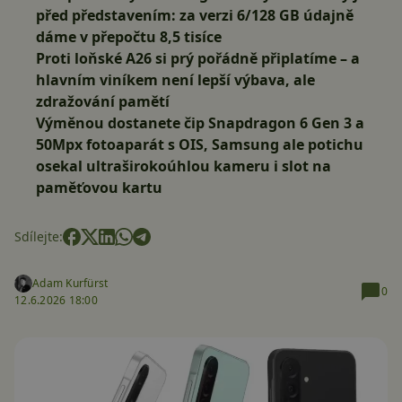
před představením: za verzi 6/128 GB údajně
dáme v přepočtu 8,5 tisíce
Proti loňské A26 si prý pořádně připlatíme – a
hlavním viníkem není lepší výbava, ale
zdražování pamětí
Výměnou dostanete čip Snapdragon 6 Gen 3 a
50Mpx fotoaparát s OIS, Samsung ale potichu
osekal ultraširokoúhlou kameru i slot na
paměťovou kartu
Sdílejte:
Adam Kurfürst
0
12.6.2026 18:00