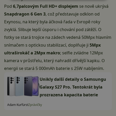
Pod
6,7palcovým Full HD+ displejem
se nově ukrývá
Snapdragon 6 Gen 3
, což představuje odklon od
Exynosu, na který byla áčková řada v Evropě roky
zvyklá. Slibuje lepší úsporu i chování pod zátěží. O
fotky se stará trojice na zádech vedená 50Mpx hlavním
snímačem s optickou stabilizací, doplňuje ji
5Mpx
ultraširokáč a 2Mpx makro
; selfie zvládne 12Mpx
kamera v průstřelu, který nahradil dřívější kapku. O
energii se stará 5 000mAh baterie s 25W nabíjením.
Unikly další detaily o Samsungu
Galaxy S27 Pro. Tentokrát byla
prozrazena kapacita baterie
Adam Kurfürst
Zprávičky