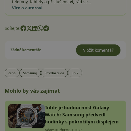
telefony, tablety a příslušenství, rád se…
Více o autorovi
Sdílejte:
Žádné komentáře
Vložit komentář
cena
Samsung
Střední třída
únik
Mohlo by vás zajímat
Tohle je budoucnost Galaxy
Watch: Samsung předvedl
hodinky s pokročilým displejem
Adam Kurfürst
8.1.2025