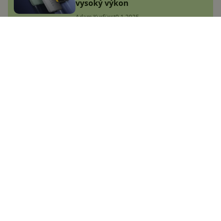
vysoký výkon
Adam Kurfürst
9.1.2025
Jakou výbavu přinese Xiaomi 15T
Pro? Nejspíš známe první detaily!
Adam Kurfürst
10.1.2025
Samsung odhalil datum
představení Galaxy S25, máme i
oficiální rendery. Čeká nás jedno
velké překvapení!
Jakub Kárník
7.1.2025