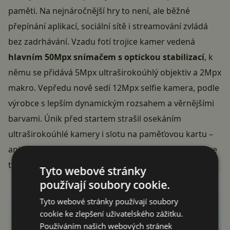
paměti. Na nejnáročnější hry to není, ale běžné
přepínání aplikací, sociální sítě i streamování zvládá
bez zadrhávání. Vzadu fotí trojice kamer vedená
hlavním 50Mpx snímačem s optickou stabilizací
, k
němu se přidává 5Mpx ultraširokoúhlý objektiv a 2Mpx
makro. Vepředu nově sedí 12Mpx selfie kamera, podle
výrobce s lepším dynamickým rozsahem a věrnějšími
barvami. Únik před startem strašil osekáním
ultraširokoúhlé kamery i slotu na paměťovou kartu –
ani jedno se nakonec nepotvrdilo, microSD karty bere
telefon až do 2 TB.
Tyto webové stránky
používají soubory cookie.
Tyto webové stránky používají soubory
cookie ke zlepšení uživatelského zážitku.
Používáním našich webových stránek