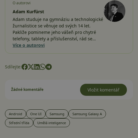
O autorovi
Adam Kurfürst
Adam studuje na gymnáziu a technologické
žurnalistice se věnuje od svých 14 let.
Pakliže pomineme jeho vášeň pro chytré
telefony, tablety a příslušenství, rád se…
Více o autorovi
Sdílejte:
Žádné komentáře
Vložit komentář
Android
One UI
Samsung
Samsung Galaxy A
Střední třída
Umělá inteligence