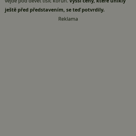
vejde pod devět tisíc korun.
Vyšší ceny, které
unikly
ještě před představením
, se teď potvrdily.
Reklama