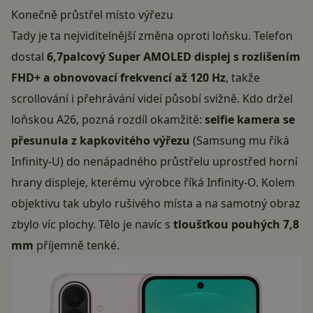
Konečně průstřel místo výřezu
Tady je ta nejviditelnější změna oproti loňsku. Telefon
dostal
6,7palcový Super AMOLED displej s rozlišením
FHD+ a obnovovací frekvencí až 120 Hz
, takže
scrollování i přehrávání videí působí svižně. Kdo držel
loňskou A26, pozná rozdíl okamžitě:
selfie kamera se
přesunula z kapkovitého výřezu
(Samsung mu říká
Infinity-U) do nenápadného průstřelu uprostřed horní
hrany displeje, kterému výrobce říká Infinity-O. Kolem
objektivu tak ubylo rušivého místa a na samotný obraz
zbylo víc plochy. Tělo je navíc s
tloušťkou pouhých 7,8
mm
příjemně tenké.