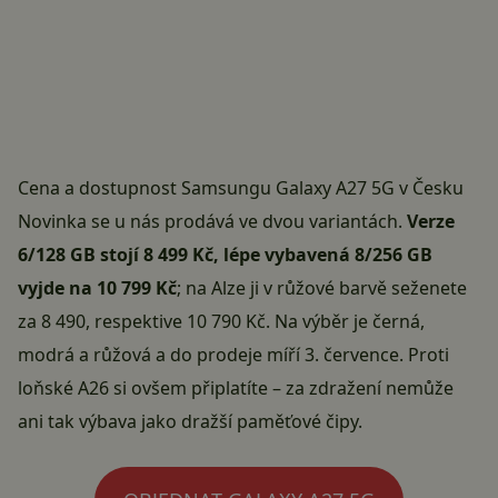
Cena a dostupnost Samsungu Galaxy A27 5G v Česku
Novinka se u nás prodává ve dvou variantách.
Verze
6/128 GB stojí 8 499 Kč, lépe vybavená 8/256 GB
vyjde na 10 799 Kč
; na Alze ji v růžové barvě seženete
za
8 490
, respektive
10 790 Kč
. Na výběr je černá,
modrá a růžová a do prodeje míří 3. července. Proti
loňské A26 si ovšem připlatíte – za zdražení nemůže
ani tak výbava jako dražší paměťové čipy.