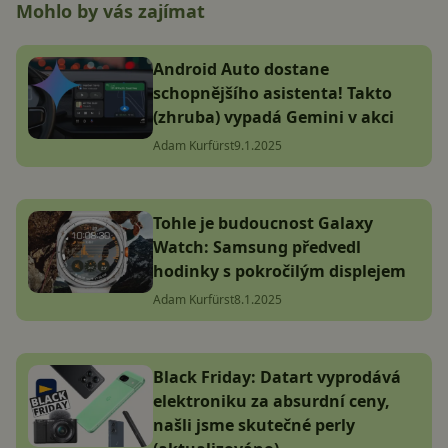
Mohlo by vás zajímat
Android Auto dostane
schopnějšího asistenta! Takto
(zhruba) vypadá Gemini v akci
Adam Kurfürst
9.1.2025
Tohle je budoucnost Galaxy
Watch: Samsung předvedl
hodinky s pokročilým displejem
Adam Kurfürst
8.1.2025
Black Friday: Datart vyprodává
elektroniku za absurdní ceny,
našli jsme skutečné perly