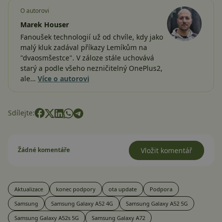
O autorovi
Marek Houser
Fanoušek technologií už od chvíle, kdy jako
malý kluk zadával příkazy Lemíkům na
"dvaosmšestce". V záloze stále uchovává
starý a podle všeho nezničitelný OnePlus2,
ale…
Více o autorovi
Sdílejte:
Žádné komentáře
Vložit komentář
Aktualizace
konec podpory
ota update
Podpora
Samsung
Samsung Galaxy A52 4G
Samsung Galaxy A52 5G
Samsung Galaxy A52s 5G
Samsung Galaxy A72