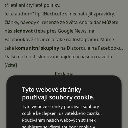
tříleté ani čtyřleté politiky.
[cite author=“Tip“]Nechcete si nechat ujít zprávičky,
články, návody či recenze ze Světa Androida? Můžete
nás
sledovat
třeba přes
Google News
, na
Facebookové stránce
a také na
Instagramu
. Máme
také
komunitní skupiny
na Discordu
a
na Facebooku
.
Další možnosti sledování najdete v našem
návodu
.
[/cite]
Reklama
Tyto webové stránky
používají soubory cookie.
Tyto webové stránky používají soubory
cookie ke zlepšení uživatelského zážitku.
Používáním našich webových stránek
souhlasíte se všemi soubory cookie v