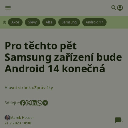
Akce
Slevy
Alza
Samsung
Android 17
Pro těchto pět
Samsung zařízení bude
Android 14 konečná
Hlavní stránka
Zprávičky
Sdílejte:
Marek Houser
0
21.7.2023 10:00