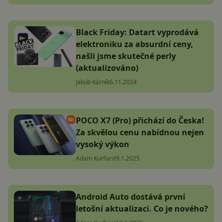
Black Friday: Datart vyprodává
elektroniku za absurdní ceny,
našli jsme skutečné perly
(aktualizováno)
Jakub Kárník
6.11.2024
POCO X7 (Pro) přichází do Česka!
Za skvělou cenu nabídnou nejen
vysoký výkon
Adam Kurfürst
9.1.2025
Android Auto dostává první
letošní aktualizaci. Co je nového?