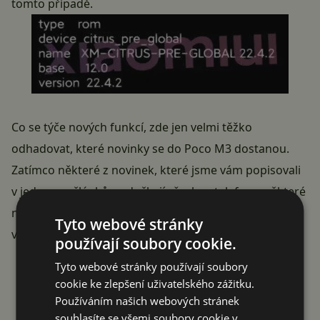
tomto případě.
Co se týče nových funkcí, zde jen velmi těžko
odhadovat, které novinky se do Poco M3 dostanou.
Zatímco některé z novinek, které jsme vám popisovali
v jednom z článků
se dočkají všechny telefony, některé
náročnější funkce čínská firma schovává pro
Tyto webové stránky
výkonnější telefony.
používají soubory cookie.
Reklama
Tyto webové stránky používají soubory
cookie ke zlepšení uživatelského zážitku.
Používáním našich webových stránek
souhlasíte se všemi soubory cookie v