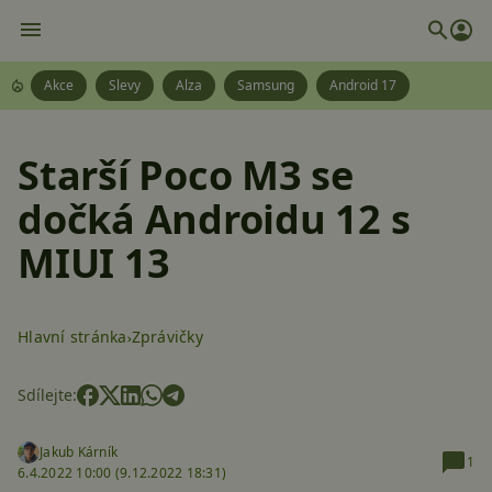
Akce
Slevy
Alza
Samsung
Android 17
Starší Poco M3 se
dočká Androidu 12 s
MIUI 13
Hlavní stránka
Zprávičky
Sdílejte:
Jakub Kárník
1
6.4.2022 10:00 (
9.12.2022 18:31)