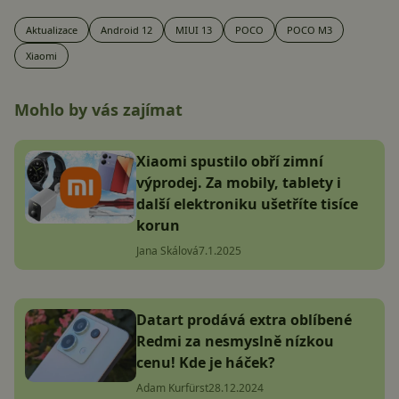
Aktualizace
Android 12
MIUI 13
POCO
POCO M3
Xiaomi
Mohlo by vás zajímat
Xiaomi spustilo obří zimní
výprodej. Za mobily, tablety i
další elektroniku ušetříte tisíce
korun
Jana Skálová
7.1.2025
Datart prodává extra oblíbené
Redmi za nesmyslně nízkou
cenu! Kde je háček?
Adam Kurfürst
28.12.2024