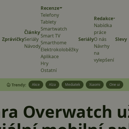
Recenze
Telefony
Redakce
Tablety
Nabídka
Smartwatch
Články
práce
Smart TV
Zprávičky
Seriály
Seriály
O nás
Slevy
Smarthome
Návody
Návrhy
Elektrokoloběžky
na
Aplikace
vylepšení
Hry
Ostatní
Trendy:
Akce
Alza
Mediatek
Xiaomi
One ui
ra Overwatch u