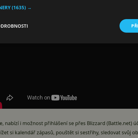
TNERY
(1635) →
nejvíce lidem. Trochu nezvykle tak
vydávají i Android aplik
její název.
ODROBNOSTI
PŘ
, nabízí i možnost přihlášení se přes Blizzard (
Battle.net
) ú
žet si kalendář zápasů, pouštět si sestřihy, sledovat svůj 