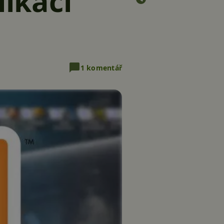
likaci
1 komentář