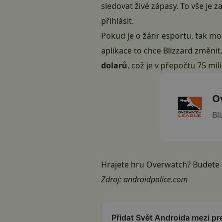
sledovat živé zápasy. To vše je 
přihlásit.
Pokud je o žánr esportu, tak mo
aplikace to chce Blizzard změnit
dolarů
, což je v přepočtu 75 mi
O
Bl
Hrajete hru Overwatch? Budete s
Zdroj:
androidpolice.com
Přidat Svět Androida mezi p