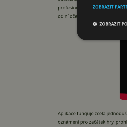
ZOBRAZIT PAR
profesionálních her dostat k co 
od ní očekáváte, když si přečtete 
ZOBRAZIT P
Aplikace funguje zcela jednoduše
oznámení pro začátek hry, prohlí