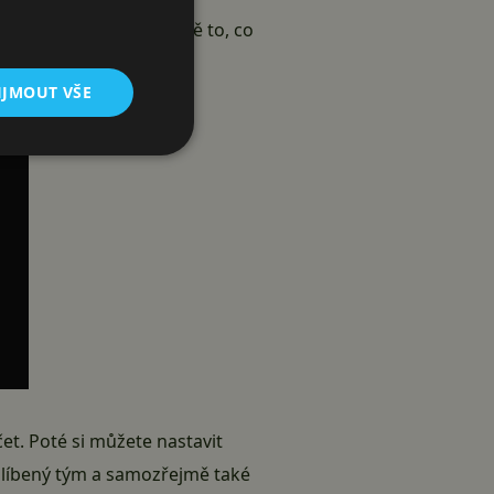
aci
, která splňuje přesně to, co
IJMOUT VŠE
čet. Poté si můžete nastavit
oblíbený tým a samozřejmě také