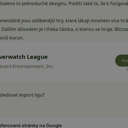
zabaleno to jednoduché designu. Potěší také to, že k fungová
mentálně jsou oblíbenější hry, které lákají mnohem více hrá
. Dalším důvodem je i třeba částka, o kterou se hraje.
Blizza
lionů korun.
verwatch League
Ins
izzard Entertainment, Inc.
ledovat esport ligu?
referované stránky na Google