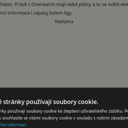
iablo. Právě s Overwatch mají velké plány, a to ve světě el
tní informace i zápasy kolem ligy.
Reklama
 stránky používají soubory cookie.
ky používají soubory cookie ke zlepšení uživatelského zážitku. 
 souhlasíte se všemi soubory cookie v souladu s našimi zásadam
at Overwatch League kdekoliv
Více informací
a do Overwatch League nemalé peníze
, proto není divu, ž