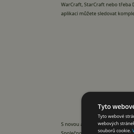
WarCraft, StarCraft nebo třeba D
aplikaci můžete sledovat komple
Tyto webové
Tyto webové strán
webových stránek
S novou aplikací můžete sledov
souborů cookie.
Společnost Blizzard už
nasypal