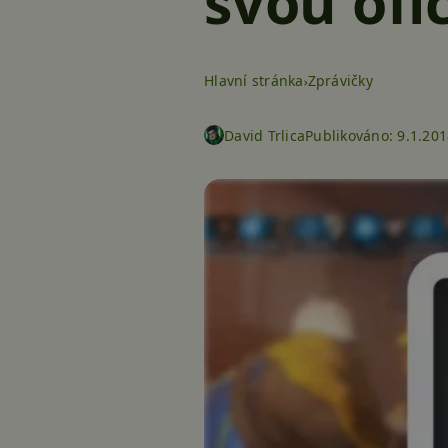
svou ofic
Hlavní stránka
Zprávičky
David Trlica
Publikováno:
9.1.201