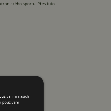
ektronického sportu. Přes tuto
Používáním našich
i používání
e chtějí sledování