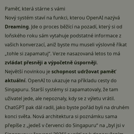
Paměť, která stárne s vámi
Nový systém staví na funkci, kterou OpenAI nazývá
Dreaming
. Jde o proces běžící na pozadí, který si od
loňského roku sám vytahuje podstatné informace z
vašich konverzací, aniž byste mu museli výslovně říkat
„tohle si zapamatuj“. Verze nasazovaná letos to má
zvládat přesněji a výpočetně úsporněji
.
Největší novinkou je
schopnost udržovat paměť
aktuální
. OpenAI to ukazuje na příkladu cesty do
Singapuru. Starší systémy si zapamatovaly, že tam
uživatel jede, ale nepoznaly, kdy se z výletu vrátil.
ChatGPT pak dál radil, jako byste pořád byli na druhém
konci světa. Nová architektura si poznámku sama
přepíše z „jedeš v červenci do Singapuru“ na „byl jsi v