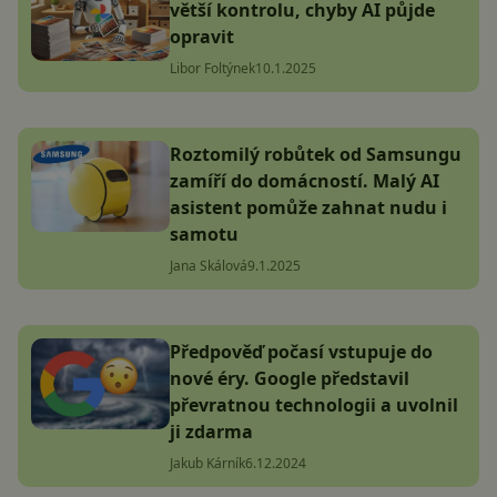
větší kontrolu, chyby AI půjde
opravit
Libor Foltýnek
10.1.2025
Roztomilý robůtek od Samsungu
zamíří do domácností. Malý AI
asistent pomůže zahnat nudu i
samotu
Jana Skálová
9.1.2025
Předpověď počasí vstupuje do
nové éry. Google představil
převratnou technologii a uvolnil
ji zdarma
Jakub Kárník
6.12.2024