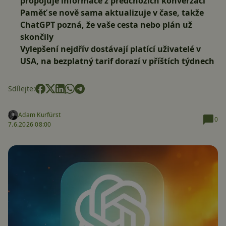
propojuje informace z předchozích konverzací
Paměť se nově sama aktualizuje v čase, takže
ChatGPT pozná, že vaše cesta nebo plán už
skončily
Vylepšení nejdřív dostávají platící uživatelé v
USA, na bezplatný tarif dorazí v příštích týdnech
Sdílejte:
Adam Kurfürst
0
7.6.2026 08:00