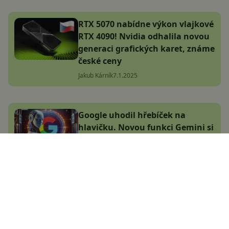
RTX 5070 nabídne výkon vlajkové
RTX 4090! Nvidia odhalila novou
generaci grafických karet, známe
české ceny
Jakub Kárník
7.1.2025
Google uhodil hřebíček na
hlavičku. Novou funkci Gemini si
uživatelé zamilovali a teď je
navíc ještě lepší
Adam Kurfürst
16.11.2024