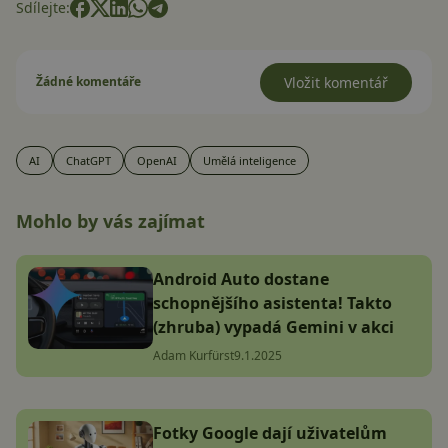
Sdílejte:
Žádné komentáře
Vložit komentář
AI
ChatGPT
OpenAI
Umělá inteligence
Mohlo by vás zajímat
Android Auto dostane
schopnějšího asistenta! Takto
(zhruba) vypadá Gemini v akci
Adam Kurfürst
9.1.2025
Fotky Google dají uživatelům