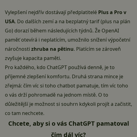
Vylepšení nejdřív dostávají předplatitelé
Plus a Pro v
USA
. Do dalších zemí a na bezplatný tarif (plus na plán
Go) dorazí během následujících týdnů. Že OpenAI
paměť otevírá i neplatícím, umožnilo snížení výpočetní
náročnosti
zhruba na pětinu
. Platícím se zároveň
zvyšuje kapacita paměti.
Pro každého, kdo ChatGPT používá denně, je to
příjemné zlepšení komfortu. Druhá strana mince je
zřejmá: čím víc si toho chatbot pamatuje, tím víc toho
o vás drží pohromadě na jednom místě. O to
důležitější je možnost si souhrn kdykoli projít a začistit,
co tam nechcete.
Chcete, aby si o vás ChatGPT pamatoval
čím dál víc?