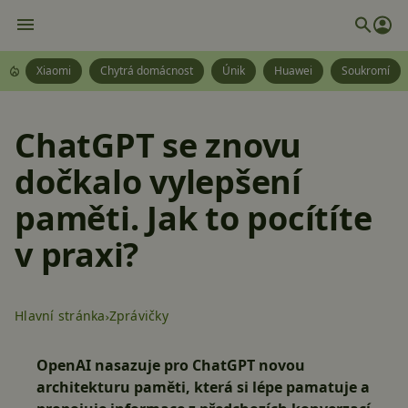
Xiaomi
Chytrá domácnost
Únik
Huawei
Soukromí
ChatGPT se znovu
dočkalo vylepšení
paměti. Jak to pocítíte
v praxi?
Hlavní stránka
Zprávičky
OpenAI nasazuje pro ChatGPT novou
architekturu paměti, která si lépe pamatuje a