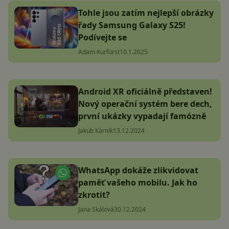
Tohle jsou zatím nejlepší obrázky
řady Samsung Galaxy S25!
Podívejte se
Adam Kurfürst
10.1.2025
Android XR oficiálně představen!
Nový operační systém bere dech,
první ukázky vypadají famózně
Jakub Kárník
13.12.2024
WhatsApp dokáže zlikvidovat
paměť vašeho mobilu. Jak ho
zkrotit?
Jana Skálová
30.12.2024