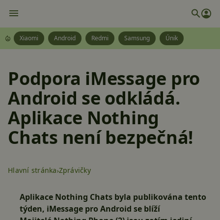
Xiaomi
Android
Redmi
Samsung
Únik
Podpora iMessage pro
Android se odkládá.
Aplikace Nothing
Chats není bezpečná!
Hlavní stránka
Zprávičky
Aplikace Nothing Chats byla publikována tento
týden, iMessage pro Android se blíží