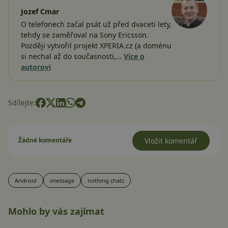
Jozef Cmar
O telefonech začal psát už před dvaceti lety,
tehdy se zaměřoval na Sony Ericsson.
Později vytvořil projekt XPERIA.cz (a doménu
si nechal až do současnosti,…
Více o
autorovi
Sdílejte:
Žádné komentáře
Vložit komentář
Android
imessage
nothing chats
Mohlo by vás zajímat