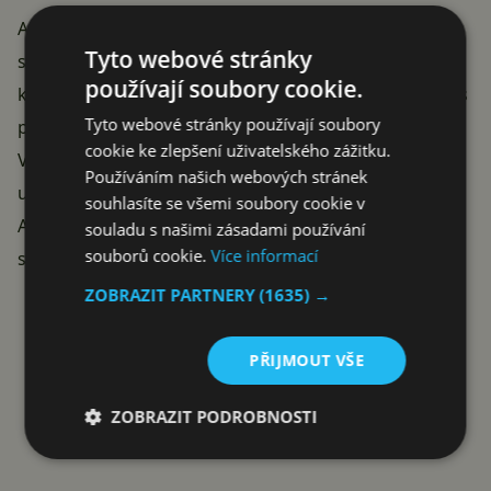
Ano,
bavíme se pouze o betaverzi
. Za současné
Tyto webové stránky
situace by nebylo těžké zachytávat kompletní
používají soubory cookie.
komunikaci, kterou byste skrze aplikaci Nothing Chats
Tyto webové stránky používají soubory
posílali. A to je na začátek solidní reputační rána…
cookie ke zlepšení uživatelského zážitku.
Věřím, že vývojáři si už příště dají pozor a aplikaci
Používáním našich webových stránek
upraví tak, aby požadavky na bezpečnost splňovala.
souhlasíte se všemi soubory cookie v
Ale čekání nemusí být krátké, další vývoj budeme
souladu s našimi zásadami používání
souborů cookie.
Více informací
sledovat.
Reklama
ZOBRAZIT PARTNERY
(1635) →
PŘIJMOUT VŠE
ZOBRAZIT PODROBNOSTI