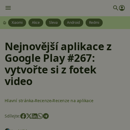
Xiaomi
Akce
Sleva
Android
Redmi
Nejnovější aplikace z
Google Play #267:
vytvořte si z fotek
video
Hlavní stránka
Recenze
Recenze na aplikace
Sdílejte: