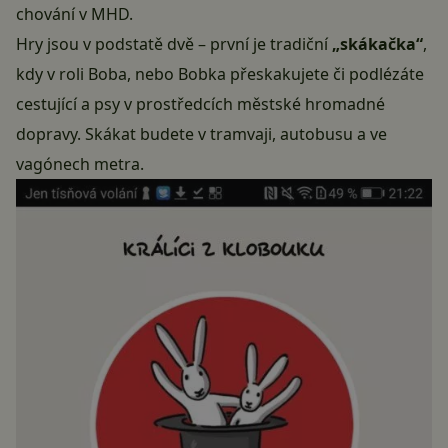
chování v MHD.
Hry jsou v podstatě dvě – první je tradiční
„skákačka“
,
kdy v roli Boba, nebo Bobka přeskakujete či podlézáte
cestující a psy v prostředcích městské hromadné
dopravy. Skákat budete v tramvaji, autobusu a ve
vagónech metra.