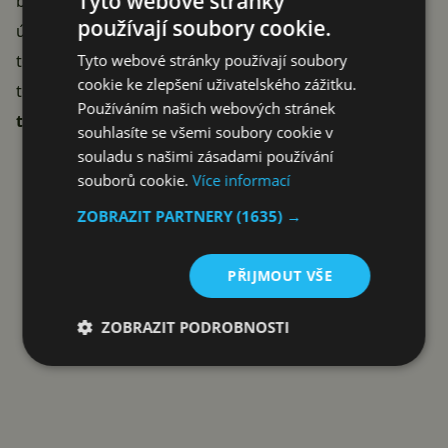
Tyto webové stránky
bude sekundovat 4 GB operační paměti RAM a 128 GB
používají soubory cookie.
úložiště. Co zbývá odhalit je však
cena
. Očekává se, že
Tyto webové stránky používají soubory
to bude někde mezi Moto One Vision a One Zoom. Z
cookie ke zlepšení uživatelského zážitku.
toho nám vyplývá, že se bude držet někde
mezi 8-9
Používáním našich webových stránek
tisíci
.
souhlasíte se všemi soubory cookie v
Reklama
souladu s našimi zásadami používání
souborů cookie.
Více informací
ZOBRAZIT PARTNERY
(1635) →
PŘIJMOUT VŠE
ZOBRAZIT PODROBNOSTI