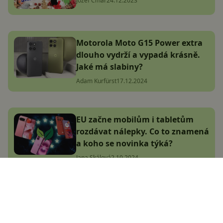
Jozef Cmar
24.12.2023
Motorola Moto G15 Power extra
dlouho vydrží a vypadá krásně.
Jaké má slabiny?
Adam Kurfürst
17.12.2024
EU začne mobilům i tabletům
rozdávat nálepky. Co to znamená
a koho se novinka týká?
Jana Skálová
2.10.2024