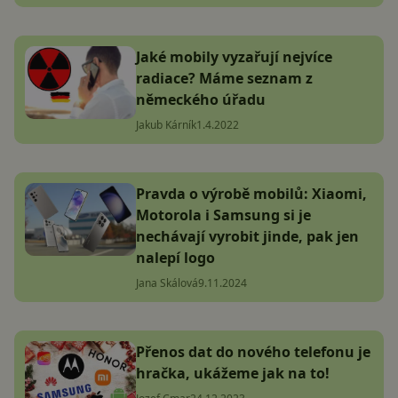
Jaké mobily vyzařují nejvíce
radiace? Máme seznam z
německého úřadu
Jakub Kárník
1.4.2022
Pravda o výrobě mobilů: Xiaomi,
Motorola i Samsung si je
nechávají vyrobit jinde, pak jen
nalepí logo
Jana Skálová
9.11.2024
Přenos dat do nového telefonu je
hračka, ukážeme jak na to!