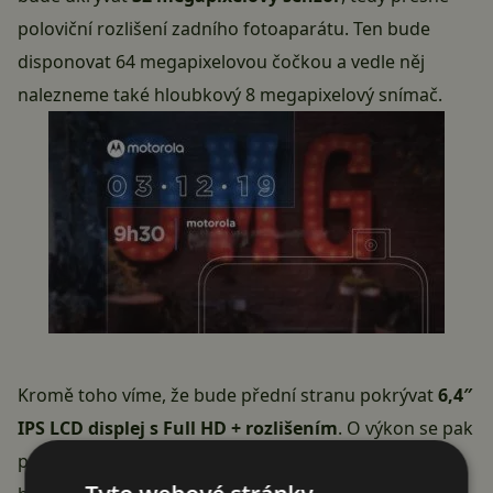
poloviční rozlišení zadního fotoaparátu. Ten bude
disponovat 64 megapixelovou čočkou a vedle něj
nalezneme také hloubkový 8 megapixelový snímač.
Kromě toho víme, že bude přední stranu pokrývat
6,4″
IPS LCD displej s Full HD + rozlišením
. O výkon se pak
postará čipset
Qualcomm Snapdragon 675
, kterému