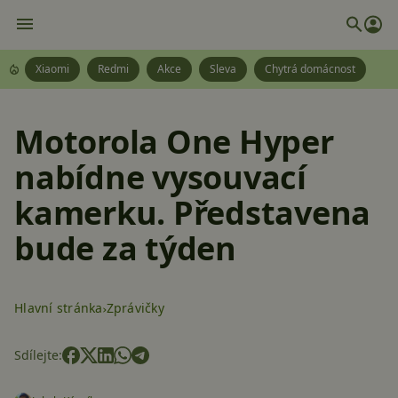
Xiaomi
Redmi
Akce
Sleva
Chytrá domácnost
Motorola One Hyper
nabídne vysouvací
kamerku. Představena
bude za týden
Hlavní stránka
Zprávičky
Sdílejte: