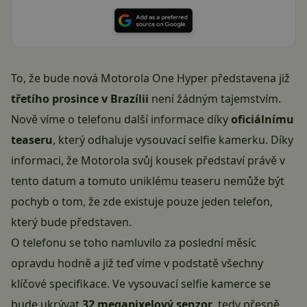
To, že bude nová Motorola One Hyper představena již
třetího prosince v Brazílii
není žádným tajemstvím.
Nově víme o telefonu další informace díky
oficiálnímu
teaseru
, který odhaluje vysouvací selfie kamerku. Díky
informaci, že
Motorola
svůj kousek představí právě v
tento datum a tomuto uniklému teaseru nemůže být
pochyb o tom, že zde existuje pouze jeden telefon,
který bude představen.
O telefonu se toho namluvilo za poslední měsíc
opravdu hodně a již teď víme v podstatě všechny
klíčové specifikace. Ve
vysouvací selfie kamerce
se
bude ukrývat
32 megapixelový senzor
, tedy přesně