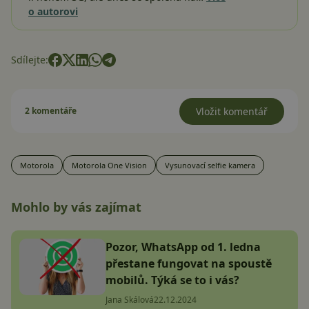
o autorovi
Sdílejte:
2 komentáře
Vložit komentář
Motorola
Motorola One Vision
Vysunovací selfie kamera
Mohlo by vás zajímat
Pozor, WhatsApp od 1. ledna
přestane fungovat na spoustě
mobilů. Týká se to i vás?
Jana Skálová
22.12.2024