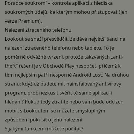
Poradce soukromí – kontrola aplikací z hlediska
soukromých údajů, ke kterým mohou přistupovat (jen
verze Premium).
Nalezení ztraceného telefonu
Lookout se snaží přesvědčit, že dává největší šanci na
nalezení ztraceného telefonu nebo tabletu. To je
poměrně odvážné tvrzení, protože takzvaných „anti-
theft“ řešení je v Obchodě Play nespočet, přičemž k
těm nejlepším patří nesporně
Android Lost
. Na druhou
stranu: když už budete mít nainstalovaný antivirový
program, proč nezkusit svěřit té samé aplikaci i
hledání? Pokud tedy ztratíte nebo vám bude odcizen
mobil, s Lookoutem se můžete smysluplným
způsobem pokusit o jeho nalezení.
S jakými funkcemi můžete počítat?