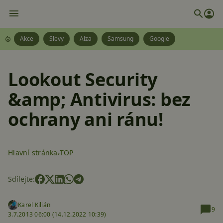
Akce
Slevy
Alza
Samsung
Google
Lookout Security
&amp; Antivirus: bez
ochrany ani ránu!
Hlavní stránka
TOP
Sdílejte:
Karel Kilián
9
3.7.2013 06:00 (
14.12.2022 10:39)