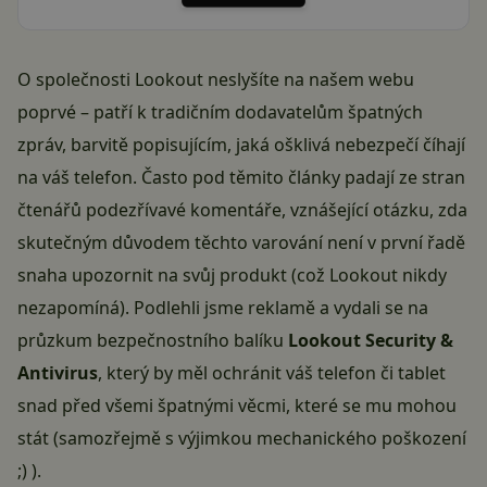
O společnosti Lookout neslyšíte na našem webu
poprvé – patří k tradičním dodavatelům špatných
zpráv, barvitě popisujícím, jaká
ošklivá nebezpečí číhají
na váš telefon
. Často pod těmito články padají ze stran
čtenářů podezřívavé komentáře, vznášející otázku, zda
skutečným důvodem těchto varování není v první řadě
snaha upozornit na svůj produkt (což Lookout nikdy
nezapomíná). Podlehli jsme reklamě a vydali se na
průzkum bezpečnostního balíku
Lookout Security &
Antivirus
, který by měl ochránit váš telefon či tablet
snad před všemi špatnými věcmi, které se mu mohou
stát (samozřejmě s výjimkou mechanického poškození
;) ).