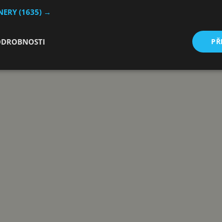
TNERY
(1635) →
ro tyto telefony a tablety s Android 9
ODROBNOSTI
PŘ