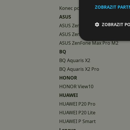
ZOBRAZIT PAR
Konec podpory LineageOS platí p
ASUS
ZOBRAZIT P
ASUS ZenFone 3
ASUS ZenFone Max Pro M1
ASUS ZenFone Max Pro M2
BQ
BQ Aquaris X2
BQ Aquaris X2 Pro
HONOR
HONOR View10
HUAWEI
HUAWEI P20 Pro
HUAWEI P20 Lite
HUAWEI P Smart