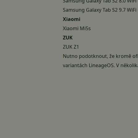
Samsung Galaxy Tab S2 8.0 WiFi 
Samsung Galaxy Tab S2 9.7 WiFi 
Xiaomi
Xiaomi Mi5s
ZUK
ZUK Z1
Nutno podotknout, že kromě ofi
variantách LineageOS. V několik