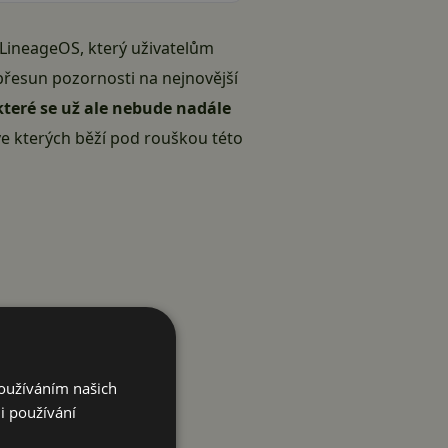
 LineageOS, který uživatelům
přesun pozornosti na nejnovější
které se už ale nebude nadále
ve kterých běží pod rouškou této
Používáním našich
i používání