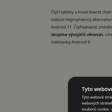
Čtyři tablety a hned dvacet chy
nabízel stejnojmenný alternativ
Android 11. Čtyřiadvacet zmíněn
skupina vývojářů věnovat.
Line
nadstavby Android 9.
Tyto webové
Tyto webové strán
webových stránek
souborů cookie.