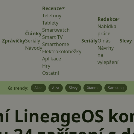
Recenze
Telefony
Redakce
Tablety
Nabídka
Smartwatch
Články
práce
Smart TV
Zprávičky
Seriály
Seriály
O nás
Slevy
Smarthome
Návody
Návrhy
Elektrokoloběžky
na
Aplikace
vylepšení
Hry
Ostatní
Trendy:
Akce
Alza
Slevy
Xiaomi
Samsung
í LineageOS kon