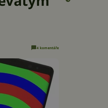
devátým
4 komentáře