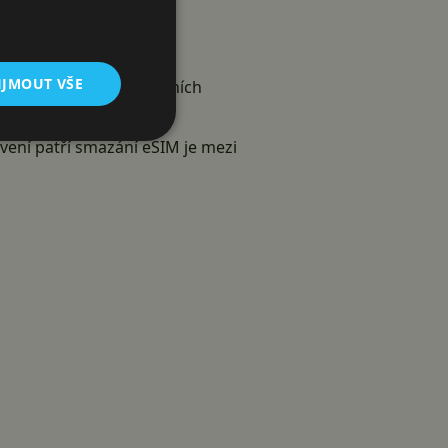
IJMOUT VŠE
aktivovat ve více zařízeních
mem a neodstraní se ani
vení patří smazání eSIM je mezi