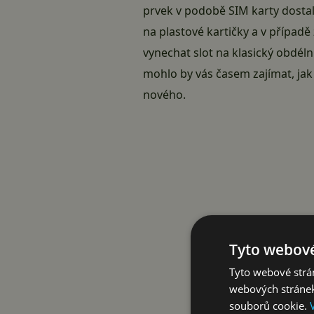
prvek v podobě SIM karty dostal 
na plastové kartičky a v případ
vynechat slot na klasický obdélní
mohlo by vás časem zajímat, jak 
nového.
Tyto webové
Tyto webové strán
webových stránek
souborů cookie.