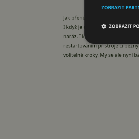
ZOBRAZIT PAR
Jak přenést eSIM?
ZOBRAZIT P
I když je eSIM elektronický „otis
naráz. I kvůli zabezpečení samo
restartováním přístroje či běžn
volitelné kroky. My se ale nyní b