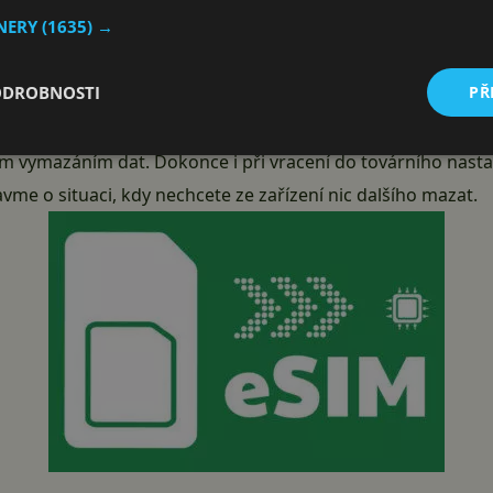
TNERY
(1635) →
ODROBNOSTI
PŘ
k“ fyzické kartičky, není možné jej z pochopitelných důvodů 
tné informace (tzv. profilu) je záznam pevně spjat se systé
ým vymazáním dat. Dokonce i při vracení do továrního nasta
avme o situaci, kdy nechcete ze zařízení nic dalšího mazat.