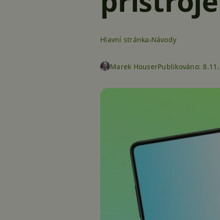
přístroj
Hlavní stránka
Návody
Marek Houser
Publikováno:
8.11.