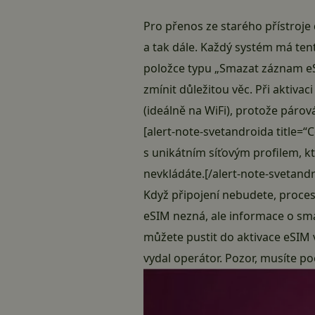
Pro přenos ze starého přístroj
a tak dále. Každý systém má ten
položce typu „Smazat záznam eSI
zmínit důležitou věc. Při aktivac
(ideálně na WiFi), protože párov
[alert-note-svetandroida title=“
s unikátním síťovým profilem, kte
nevkládáte.[/alert-note-svetand
Když připojení nebudete, proces
eSIM nezná, ale informace o sma
můžete pustit do aktivace eSIM 
vydal operátor. Pozor, musíte po