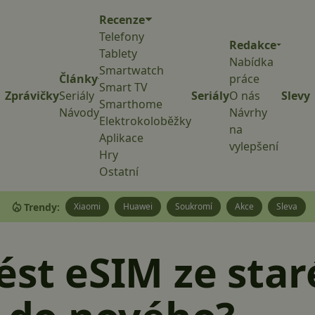
Recenze
Telefony
Redakce
Tablety
Nabídka
Smartwatch
Články
práce
Smart TV
Zprávičky
Seriály
Seriály
O nás
Slevy
Smarthome
Návody
Návrhy
Elektrokoloběžky
na
Aplikace
vylepšení
Hry
Ostatní
Trendy:
Xiaomi
Huawei
Soukromí
Akce
Sleva
ést eSIM ze sta