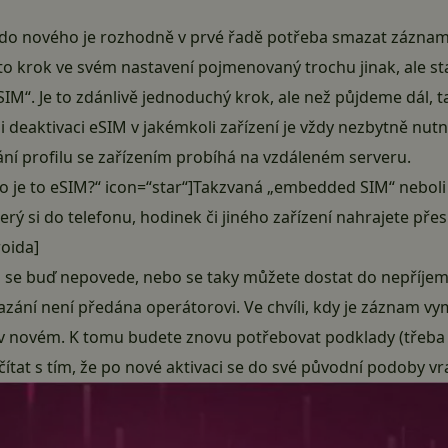
e do nového je rozhodně v prvé řadě potřeba smazat zázna
to krok ve svém nastavení pojmenovaný trochu jinak, ale sta
M“. Je to zdánlivě jednoduchý krok, ale než půjdeme dál, t
i i deaktivaci eSIM v jakémkoli zařízení je vždy nezbytně nut
ání profilu se zařízením probíhá na vzdáleném serveru.
Co je to eSIM?“ icon=“star“]Takzvaná „embedded SIM“ neboli 
rý si do telefonu, hodinek či jiného zařízení nahrajete přes 
roida]
 se buď nepovede, nebo se taky můžete dostat do nepříjemné
zání není předána operátorovi. Ve chvíli, kdy je záznam vym
v novém. K tomu budete znovu potřebovat podklady (třeba v
čítat s tím, že po nové aktivaci se do své původní podoby vra