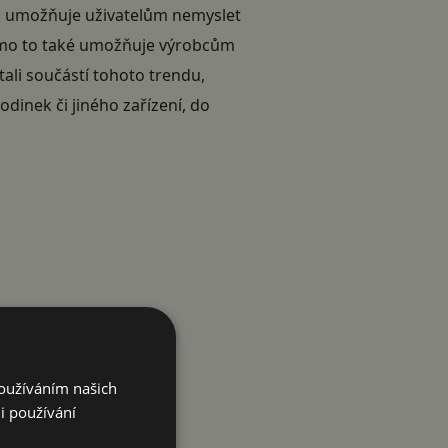
M
umožňuje uživatelům nemyslet
 Mimo to také umožňuje výrobcům
stali součástí tohoto trendu,
dinek či jiného zařízení, do
Používáním našich
i používání