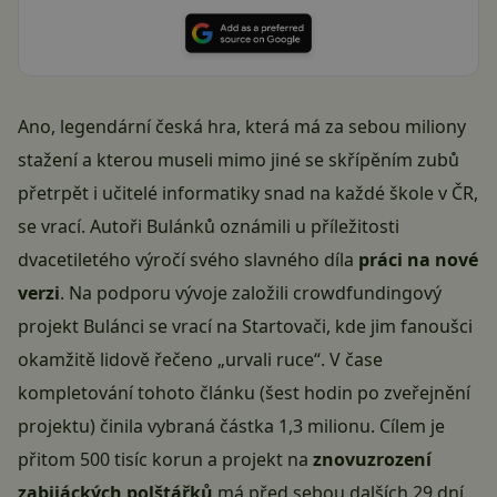
Ano, legendární česká hra, která má za sebou miliony
stažení a kterou museli mimo jiné se skřípěním zubů
přetrpět i učitelé informatiky snad na každé škole v ČR,
se vrací. Autoři Bulánků oznámili u příležitosti
dvacetiletého výročí svého slavného díla
práci na nové
verzi
. Na podporu vývoje založili crowdfundingový
projekt Bulánci se vrací na Startovači, kde jim fanoušci
okamžitě lidově řečeno „urvali ruce“. V čase
kompletování tohoto článku (šest hodin po zveřejnění
projektu) činila vybraná částka 1,3 milionu. Cílem je
přitom 500 tisíc korun a projekt na
znovuzrození
zabijáckých polštářků
má před sebou dalších 29 dní.