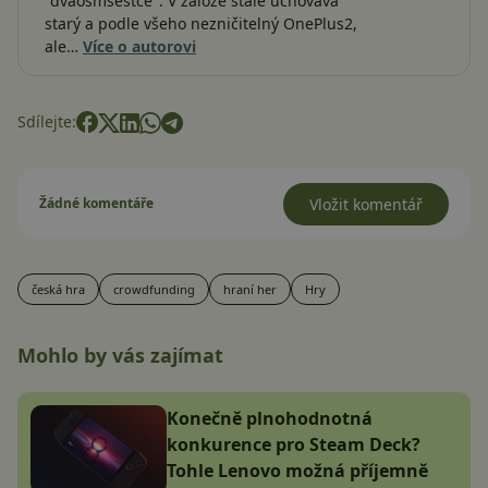
"dvaosmšestce". V záloze stále uchovává
starý a podle všeho nezničitelný OnePlus2,
ale…
Více o autorovi
Sdílejte:
Žádné komentáře
Vložit komentář
česká hra
crowdfunding
hraní her
Hry
Mohlo by vás zajímat
Konečně plnohodnotná
konkurence pro Steam Deck?
Tohle Lenovo možná příjemně