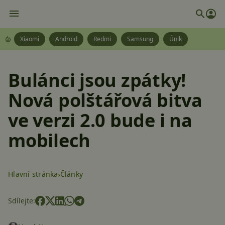
Xiaomi
Android
Redmi
Samsung
Únik
Bulánci jsou zpátky!
Nová polštářová bitva
ve verzi 2.0 bude i na
mobilech
Hlavní stránka
Články
Sdílejte: