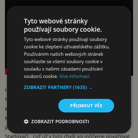
Tyto webové stránky
používají soubory cookie.
Tyto webové stránky používají soubory
cookie ke zlepšení uživatelského zážitku.
Používáním našich webových stránek
souhlasíte se všemi soubory cookie v
souladu s našimi zásadami používání
souborů cookie.
Více informací
ZOBRAZIT PARTNERY
(1635) →
Hra Bulánci 2.0 zamíří i na mobily
Naprosto parádní novinkou je pak oznámení
PŘIJMOUT VŠE
kompatibility hned s několika platformami, mezi
kterými
nechybí ani konzole a mobily
. Na telefony se
ZOBRAZIT PODROBNOSTI
prý hra vydá „v případě většího úspěchu
na
Startovači
„, což už v tuto chvíli asi můžeme považovat