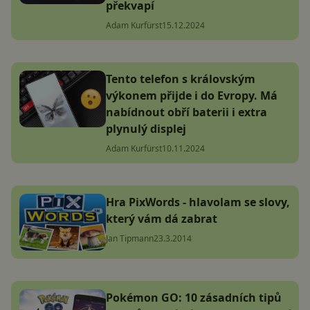
překvapí
Adam Kurfürst
15.12.2024
Tento telefon s královským
výkonem přijde i do Evropy. Má
nabídnout obří baterii i extra
plynulý displej
Adam Kurfürst
10.11.2024
Hra PixWords - hlavolam se slovy,
který vám dá zabrat
Jan Tipmann
23.3.2014
Pokémon GO: 10 zásadních tipů