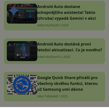
Android Auto dostane
schopnějšího asistenta! Takto
(zhruba) vypadá Gemini v akci
Adam Kurfürst
9.1.2025
Android Auto dostává první
letošní aktualizaci. Co je nového?
Adam Kurfürst
10.1.2025
Google Quick Share přináší pro
všechny skvělou funkci, kterou
už Samsung umí dávno
Libor Foltýnek
8.1.2025