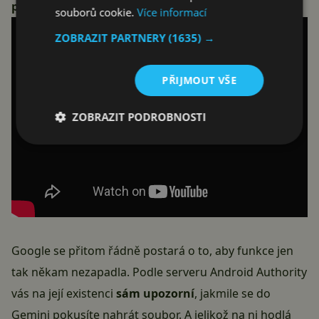
potenciál zpříjemnit a zefektivnit brainstorming.
souborů cookie.
Více informací
ZOBRAZIT PARTNERY
(1635) →
PŘIJMOUT VŠE
ZOBRAZIT PODROBNOSTI
Google se přitom řádně postará o to, aby funkce jen
tak někam nezapadla. Podle serveru Android Authority
vás na její existenci
sám upozorní
, jakmile se do
Gemini pokusíte nahrát soubor. A jelikož na ni hodlá