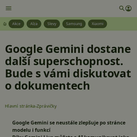
Akce
Alza
Slevy
Samsung
Xiaomi
Google Gemini dostane
další superschopnost.
Bude s vámi diskutovat
o dokumentech
Hlavní stránka
Zprávičky
Google Gemini se neustále zlepšuje po stránce
modelu i funkcí