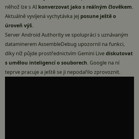
něhož lze s AI
konverzovat jako s reálným člověkem
.
Aktuálně vyvíjená vychytávka jej
posune ještě o
úroveň výš
.
Server
Android Authority
ve spolupráci s uznávaným
dataminerem AssembleDebug upozornil na funkci,
díky níž půjde prostřednictvím Gemini Live
diskutovat
s umělou inteligencí o souborech
. Google na ní
teprve pracuje a ještě se ji nepodařilo zprovoznit.