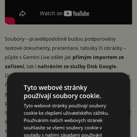
Soubory – pravděpodobně budou podporovány
textové dokumenty, prezentace, tabulky či obrázky –
půjde s Gemini Live sdílet jak
přímým importem ze
zařízení
, tak i
nahráním ze služby Disk Google.
Diskuze nad soubory s Gemini Live bezesporu přinese
řadu výhod. V prvé řadě půjde o
rychlost a pohodlí
,
Tyto webové stránky
jelikož hlasová interakce přece jenom působí
používají soubory cookie.
přirozeněji než psaní a při hlubších úvahách vás bude
Tyto webové stránky používají soubory
stát i méně času. Umělou inteligenci by také mohlo být
cookie ke zlepšení uživatelského zážitku.
Používáním našich webových stránek
snazší dovést ke konkrétnímu bodu v daném
souhlasíte se všemi soubory cookie v
dokumentu. Připravovaná funkce má tedy rozhodně
souladu s našimi zásadami používání