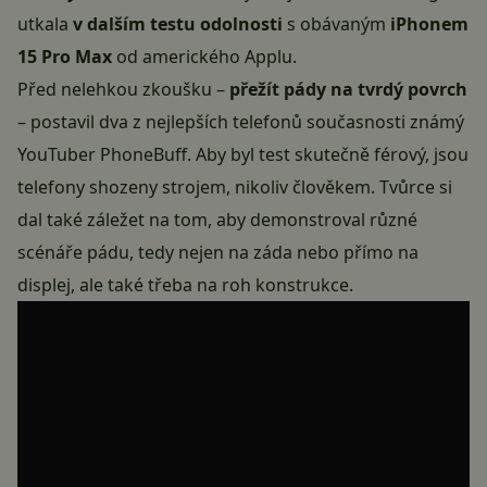
utkala
v dalším testu odolnosti
s obávaným
iPhonem
15 Pro Max
od amerického Applu.
Před nelehkou zkoušku –
přežít pády na tvrdý povrch
– postavil dva z nejlepších telefonů současnosti známý
YouTuber PhoneBuff. Aby byl test skutečně férový, jsou
telefony shozeny strojem, nikoliv člověkem. Tvůrce si
dal také záležet na tom, aby demonstroval různé
scénáře pádu, tedy nejen na záda nebo přímo na
displej, ale také třeba na roh konstrukce.