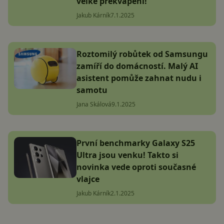
velké překvapení!
Jakub Kárník
7.1.2025
Roztomilý robůtek od Samsungu
zamíří do domácností. Malý AI
asistent pomůže zahnat nudu i
samotu
Jana Skálová
9.1.2025
První benchmarky Galaxy S25
Ultra jsou venku! Takto si
novinka vede oproti současné
vlajce
Jakub Kárník
2.1.2025