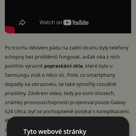
Po trochu děsivém pádu na zadní stranu byly telefony
schopny bez problémů fungovat, avšak oba z nich
postihlo výrazné
popraskání skla
, které bylo u
Samsungu znát o něco víc. Poté, co smartphony
dopadly na obrazovku, se také vytvořily rozsáhlé
praskliny. Závěrem videa, tedy po osmi shozech,
známky provozuschopnosti projevoval pouze Galaxy
S24 Ultra, byť se pochopitelně potýkal s komplikacemi.
iPhone 15 Pro Max zůstal víceméně zaseknutý na bílé
obrazovce a
korunka tedy tentokrát náleží
Tyto webové stránky