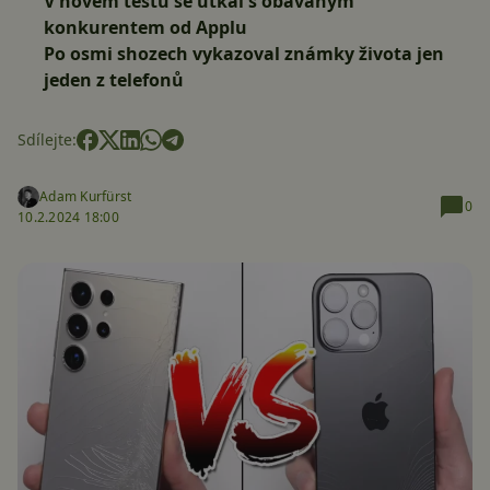
V novém testu se utkal s obávaným
konkurentem od Applu
Po osmi shozech vykazoval známky života jen
jeden z telefonů
Sdílejte:
Adam Kurfürst
0
10.2.2024 18:00