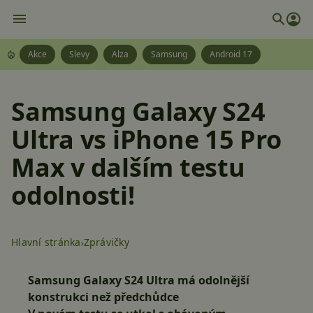
Akce
Slevy
Alza
Samsung
Android 17
Samsung Galaxy S24
Ultra vs iPhone 15 Pro
Max v dalším testu
odolnosti!
Hlavní stránka
Zprávičky
Samsung Galaxy S24 Ultra má odolnější
konstrukci než předchůdce