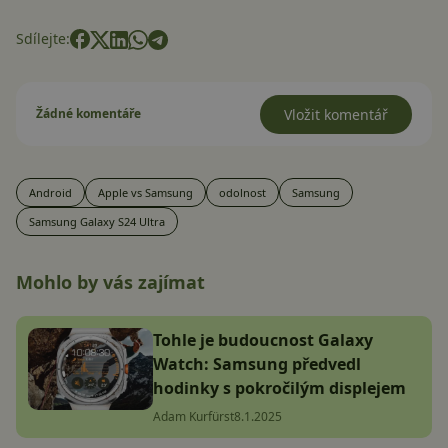
Sdílejte:
Žádné komentáře
Vložit komentář
Android
Apple vs Samsung
odolnost
Samsung
Samsung Galaxy S24 Ultra
Mohlo by vás zajímat
Tohle je budoucnost Galaxy
Watch: Samsung předvedl
hodinky s pokročilým displejem
Adam Kurfürst
8.1.2025